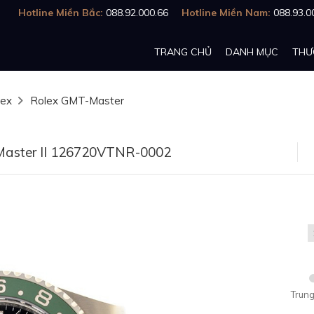
Hotline Miền Bắc:
088.92.000.66
Hotline Miền Nam:
088.93.0
TRANG CHỦ
DANH MỤC
THƯ
lex
Rolex GMT-Master
aster II 126720VTNR-0002
Trung