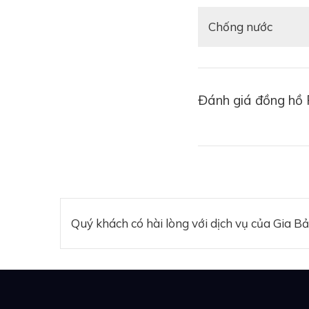
GMT-Master II
là mộ
Rolex sáng tạo dành
Chống nước
trên cùng một thiết 
loạt đồng hồ GMT-M
hút.
Đánh giá đồng hồ
Quý khách có hài lòng với dịch vụ của Gia B