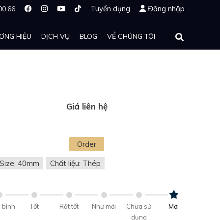
Tuyển dụng
Đăng nhập
00.66
ƠNG HIỆU
DỊCH VỤ
BLOG
VỀ CHÚNG TÔI
Giá liên hệ
Order
Size: 40mm
Chất liệu: Thép
 bình
Tốt
Rất tốt
Như mới
Chưa sử
Mới
dụng