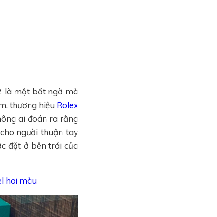
 là một bất ngờ mà
ăm, thương hiệu
Rolex
ông ai đoán ra rằng
cho người thuận tay
 đặt ở bên trái của
el hai màu