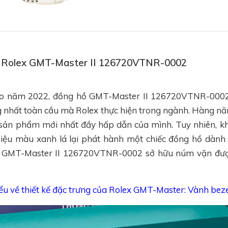
hồ Rolex GMT-Master II 126720VTNR-0002
ào năm 2022, đồng hồ GMT-Master II 126720VTNR-0002
ng nhất toàn cầu mà Rolex thực hiện trong ngành. Hàng n
sản phẩm mới nhất đầy hấp dẫn của mình. Tuy nhiên, kh
iệu màu xanh lá lại phát hành một chiếc đồng hồ dành 
x GMT-Master II 126720VTNR-0002 sở hữu núm vặn được
ểu về thiết kế đặc trưng của Rolex GMT-Master: Vành bez