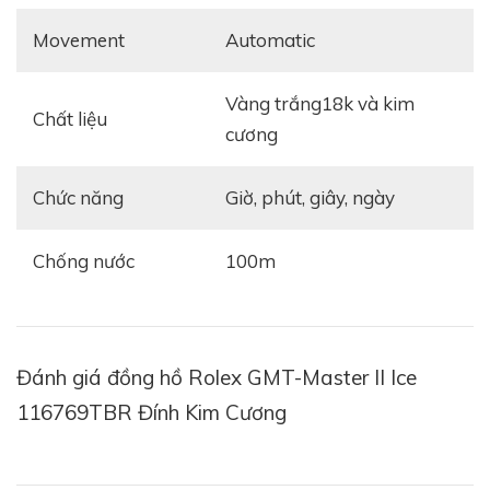
hữu bộ vỏ khung kích thước 40m tiêu chuẩn, nhưng
Movement
automatic
chất liệu cấu thành vỏ lại là vàng trắng. Nạm kín bộ
vỏ kháng nước 100m của mẫu đồng hồ
GMT-Master II
vàng trắng18k và kim
Ice 116769TBR
là những viên kim cương chất lượng
Chất liệu
cương
nhất trong nhiều hình dạng, kích thước hay cách cắt
khác nhau. Chiếm phần lớn giá trị là những viên kim
cương baguette-cut có mặt trên vành bezel đồng hồ
Chức năng
giờ, phút, giây, ngày
và ở mối nối trung tâm của GMT-Master II Ice
116769TBR. Xung quanh đó, từ càng nối dây kéo tới
Chống nước
100m
hai mối nối ngoài cùng của dây đeo Oyster là kim
cương tròn với kích thước to nhỏ đan xen.
Đánh giá đồng hồ Rolex GMT-Master II Ice
116769TBR Đính Kim Cương