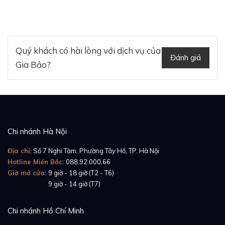
Quý khách có hài lòng với dịch vụ của
Đánh giá
Gia Bảo?
Chi nhánh Hà Nội
Địa chỉ:
Số 7 Nghi Tàm, Phường Tây Hồ, TP. Hà Nội
Hotline Miền Bắc:
088.92.000.66
Giờ mở cửa:
9 giờ - 18 giờ (T2 - T6)
Giờ mở cửa:
9 giờ - 14 giờ (T7)
Chi nhánh Hồ Chí Minh
Tham khảo:
Review đồng hồ Rolex GMT-Master II