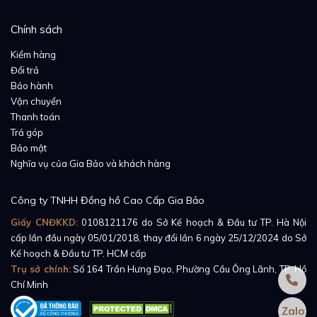
phân cách với nhau bằng đường uốn lượn sáng bóng
trong chất liệu vàng trắng. Những đường uốn lượn
Chính sách
này xuất hiện một cách rối loạn, mềm mại đã đem
Kiểm hàng
đến vẻ đẹp sống động cho GMT-Master II Ice
Đổi trả
116769TBR.
Bảo hành
Vận chuyển
Thanh toán
Trả góp
Bảo mật
Nghĩa vụ của Gia Bảo và khách hàng
Công ty TNHH Đồng hồ Cao Cấp Gia Bảo
Giấy CNĐKKD:
0108121176
do Sở Kế hoạch & Đầu tư TP. Hà Nội
cấp lần đầu ngày 05/01/2018, thay đổi lần 6 ngày 25/12/2024 do Sở
Kế hoạch & Đầu tư TP. HCM cấp
Trụ sở chính:
Số 164 Trần Hưng Đạo, Phường Cầu Ông Lãnh, TP. Hồ
Chí Minh
Zalo