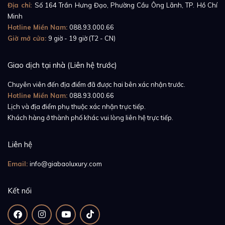
Địa chỉ:
Số 164 Trần Hưng Đạo, Phường Cầu Ông Lãnh, TP. Hồ Chí
126710BLNR
Minh
Hotline Miền Nam:
088.93.000.66
Giờ mở cửa:
9 giờ - 19 giờ (T2 - CN)
Giao dịch tại nhà (Liên hệ trước)
Chuyên viên đến địa điểm đã được hai bên xác nhận trước.
Hotline Miền Nam:
088.93.000.66
Lịch và địa điểm phụ thuộc xác nhận trực tiếp.
Khách hàng ở thành phố khác vui lòng liên hệ trực tiếp.
Liên hệ
Email:
info@giabaoluxury.com
Vẻ đẹp bling-bling của mẫu đồng hồ Rolex GMT-
Master II Ice 116769TBR tiếp tục được củng cố nhờ
Kết nối
những viên kim cương nạm bên trong mặt số đồng
hồ. Không hẳn là nạm kín, những viên kim cương được