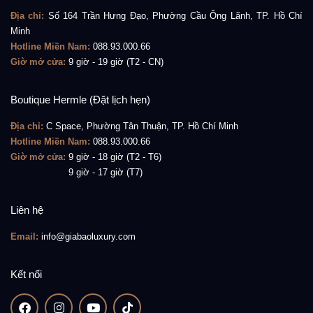
Địa chỉ:
Số 164 Trần Hưng Đạo, Phường Cầu Ông Lãnh, TP. Hồ Chí
Minh
Hotline Miền Nam:
088.93.000.66
Giờ mở cửa:
9 giờ - 19 giờ (T2 - CN)
Boutique Hermle (Đặt lịch hẹn)
Không chỉ có vậy, mặt số đơn giản nhưng không kém
Địa chỉ:
C Space, Phường Tân Thuận, TP. Hồ Chí Minh
Hotline Miền Nam:
088.93.000.66
phần tinh tế cũng là một trong những thiết kế góp phần
Giờ mở cửa:
9 giờ - 18 giờ (T2 - T6)
tạo nên vẻ đẹp sang trọng cho mẫu đồng hồ nữ này.
Giờ mở cửa:
9 giờ - 17 giờ (T7)
Trên mặt số màu Chocolate, nổi bật lên 10 cọc số bằng
vàng phủ chất phát quang Chromalight, ô cửa báo ngày
Liên hệ
ở vị trí 3 giờ và bộ kim gậy dáng mảnh được đánh bóng
Email:
info@giabaoluxury.com
chỉn chu. Tất cả đã được phô diễn dưới lớp kính
sapphire chống lóa, chống xước, tròng Cyclops ở ô
Kết nối
cửa báo ngày đã góp phần làm tăng mức độ dễ đọc cho
chiếc đồng hồ này.