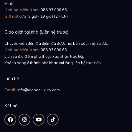
Minh
Hotline Miền Nam:
088.93.000.66
Giờ mở cửa:
9 giờ - 19 giờ (T2 - CN)
Giao dịch tại nhà (Liên hệ trước)
Trên thiết kế
đồng hồ Rolex Lady-Datejust 28 279174
hiện tại, nhà sản xuất đã trang bị một màu hồng cực
Chuyên viên đến địa điểm đã được hai bên xác nhận trước.
kỳ nữ tính dành riêng cho những quý cô yêu kiều. Có
Hotline Miền Nam:
088.93.000.66
Lịch và địa điểm phụ thuộc xác nhận trực tiếp.
rất nhiều sự lựa chọn về mặt số trong dòng Lady-
Khách hàng ở thành phố khác vui lòng liên hệ trực tiếp.
Datejust hiện tại, nhưng có lẽ màu hồng nhẹ nhàng
như trên ref. 279174 này đây sẽ đem đến cảm giác
Liên hệ
mềm mại và cuốn hút riêng. Màu hồng của mặt số kết
Email:
info@giabaoluxury.com
hợp cùng những cọc số vàng trắng sáng bóng bên
trong thực sự hoàn quyện và có tác dụng bổ trợ cho
Kết nối
nhau nhiều. Ở những lần nghiêng cần cổ tay, mặt số
hồng chải tia sẽ phát ra từng tông màu khác nhau và
khi đó bộ kim hay các cọc La Mã cũng bắt sáng rõ
ràng hơn.