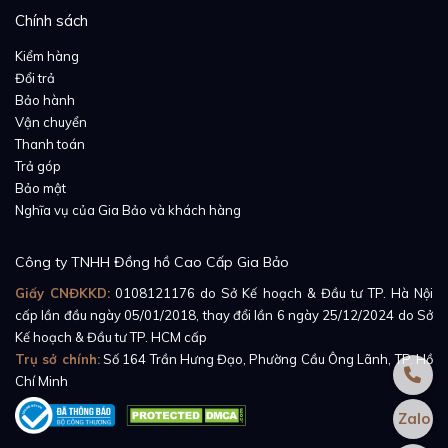
Chính sách
Kiểm hàng
Đổi trả
Bảo hành
Vận chuyển
Thanh toán
Trả góp
Bảo mật
Nghĩa vụ của Gia Bảo và khách hàng
Công ty TNHH Đồng hồ Cao Cấp Gia Bảo
Giấy CNĐKKD:
0108121176
do Sở Kế hoạch & Đầu tư TP. Hà Nội
cấp lần đầu ngày 05/01/2018, thay đổi lần 6 ngày 25/12/2024 do Sở
Kế hoạch & Đầu tư TP. HCM cấp
Xem thêm:
Đồng Hồ Rolex Pearlmaster 29 80315
Trụ sở chính:
Số 164 Trần Hưng Đạo, Phường Cầu Ông Lãnh, TP. Hồ
Mặt Số Vỏ Trai Trắng
Chí Minh
Zalo