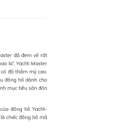
aster đã đem về rất
bao la”, Yacht-Master
 có độ thẩm mỹ cao.
ẫu đồng hồ dành cho
ành mục tiêu săn đón
 của đồng hồ Yacht-
là chiếc đồng hồ mã