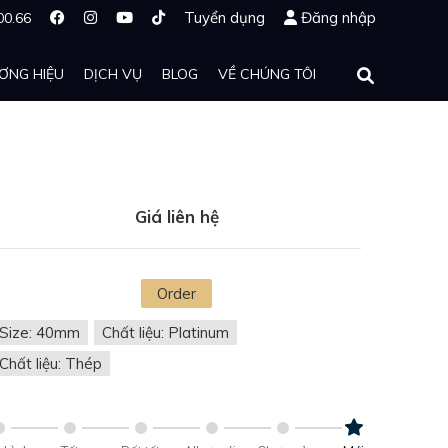
Tuyển dụng
Đăng nhập
00.66
ƠNG HIỆU
DỊCH VỤ
BLOG
VỀ CHÚNG TÔI
Giá liên hệ
Order
Size: 40mm
Chất liệu: Platinum
Chất liệu: Thép