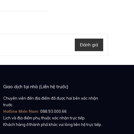
Đánh giá
ổi bật với tông màu
hông chỉ sở hữu vành
sưu tập Yacht-Master
ệu chế tác vành bezel
Giao dịch tại nhà (Liên hệ trước)
o sản phẩm.
Chuyên viên đến địa điểm đã được hai bên xác nhận
trước.
Hotline Miền Nam:
088.93.000.66
Lịch và địa điểm phụ thuộc xác nhận trực tiếp.
Khách hàng ở thành phố khác vui lòng liên hệ trực tiếp.