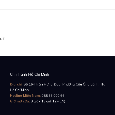
ảo?
khung vỏ bằng thép không gỉ Oystersteel, ref.
126622
n
ang lại cảm giác của sự đẳng cấp không thể nhầm lẫn. K
u chia vạch theo 60 phút với số nổi đặc trưng của bộ 
bản này còn có tên gọi khác là đồng hồ Rolesium vì chất li
Chi nhánh Hồ Chí Minh
iết càng tăng thêm độ thẩm mỹ và sang trọng cho diện mạ
Địa chỉ:
Số 164 Trần Hưng Đạo, Phường Cầu Ông Lãnh, TP.
Hồ Chí Minh
Hotline Miền Nam:
088.93.000.66
Giờ mở cửa:
9 giờ - 19 giờ (T2 - CN)