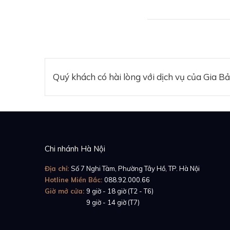
Quý khách có hài lòng với dịch vụ của Gia B
Xuất hiện trong bộ 
trắng bạc rực rỡ, m
bezel xoay hai chiề
truyền thống, phiên 
Chi nhánh Hà Nội
là platinum tinh kh
Địa chỉ:
Số 7 Nghi Tàm, Phường Tây Hồ, TP. Hà Nội
Hotline Miền Bắc:
088.92.000.66
Giờ mở cửa:
9 giờ - 18 giờ (T2 - T6)
Giờ mở cửa:
9 giờ - 14 giờ (T7)