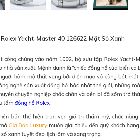
hồ Rolex Yacht-Master 40 126622 Mặt Số Xanh
ắt công chúng vào năm 1992, bộ sưu tập Rolex Yacht-M
 nhà sản xuất. Mệnh danh là “chiếc đồng hồ của biển cả 
 người hâm mộ thất vọng bởi diện mạo vô cùng bắt mắt,
công nghệ sản xuất đồng hồ bậc nhất thế giới, những m
huyền chuyên nghiệp chắc chắn và bền bỉ đã sớm trở th
ưu tầm
đồng hồ Rolex
.
iên bản thể hiện trọn vẹn giá trị thẩm mỹ, chức năng
i mà
Gia Bảo Luxury
muốn giới thiệu đến quý khách hàng 
 số xanh tuyệt đẹp, lịch lãm và sang trọng.