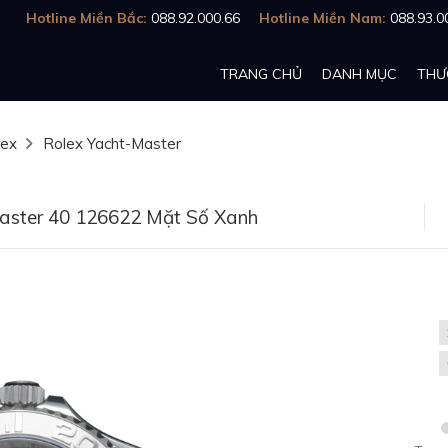
Hotline Miền Bắc:
088.92.000.66
Hotline Miền Nam:
088.93.0
TRANG CHỦ
DANH MỤC
THƯ
lex
Rolex Yacht-Master
aster 40 126622 Mặt Số Xanh