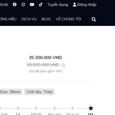
Tuyển dụng
Đăng nhập
00.66
ƠNG HIỆU
DỊCH VỤ
BLOG
VỀ CHÚNG TÔI
35.300.000 VND
38.000.000 VND
Giá đã bao gồm VAT
Size: 39mm
Chất liệu: Thép
 bình
Tốt
Rất tốt
Như mới
Chưa sử
Mới