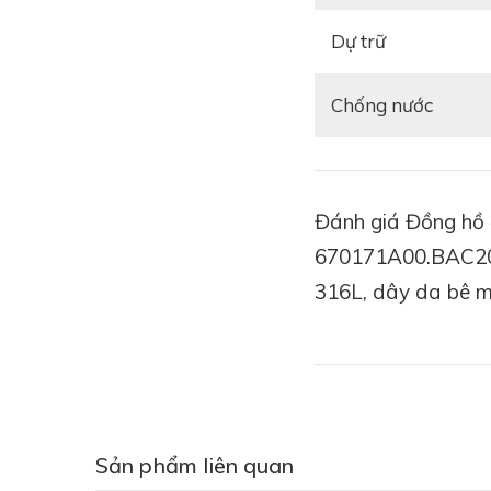
Dự trữ
Chống nước
Đánh giá Đồng hồ đ
670171A00.BAC201,
316L, dây da bê 
Sản phẩm liên quan
Đầu tiên,
mặt số mà