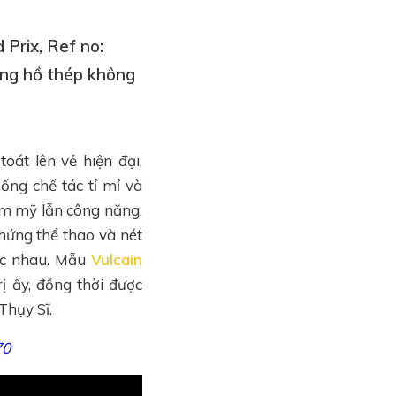
 Prix, Ref no:
ng hồ thép không
át lên vẻ hiện đại,
ống chế tác tỉ mỉ và
ẩm mỹ lẫn công năng.
hứng thể thao và nét
hác nhau. Mẫu
Vulcain
ị ấy, đồng thời được
Thụy Sĩ.
70