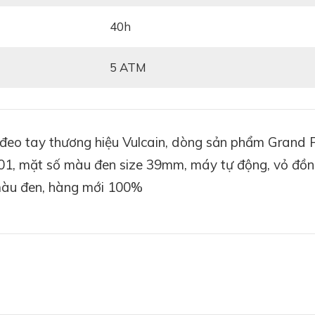
40h
5 ATM
eo tay thương hiệu Vulcain, dòng sản phẩm Grand Pr
 mặt số màu đen size 39mm, máy tự động, vỏ đồng
màu đen, hàng mới 100%
u đen (39mm)
chính là điểm nhấn nổi bật. Tông đen không