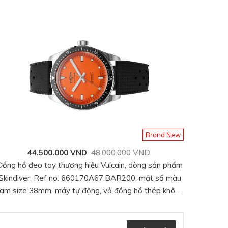
Với kích thước 39mm,
h để hiển thị rõ ràng
lịch, gọn gàng, nhưng
, sắc đen trung tính
ạn bè.
– một lựa chọn đáng
 đảm bảo rằng mỗi chi
ành mượt mà và chính
 tạo nên giá trị lâu
Brand New
g được cung cấp năng
44.500.000 VND
48.000.000 VND
 dây thủ công thường
Đồng hồ đeo tay thương hiệu Vulcain, dòng sản phẩm
ăng lượng 40 giờ
cho
Skindiver, Ref no: 660170A67.BAR200, mặt số màu
am size 38mm, máy tự động, vỏ đồng hồ thép không
gỉ 316L, dây cao su đen, hàng mới 100%