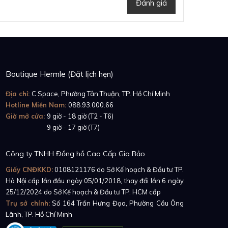
Đánh giá
Boutique Hermle (Đặt lịch hẹn)
Địa chỉ:
C Space, Phường Tân Thuận, TP. Hồ Chí Minh
Hotline Miền Nam:
088.93.000.66
Giờ mở cửa:
9 giờ - 18 giờ (T2 - T6)
Giờ mở cửa:
9 giờ - 17 giờ (T7)
Công ty TNHH Đồng hồ Cao Cấp Gia Bảo
Giấy CNĐKKD:
0108121176
do Sở Kế hoạch & Đầu tư TP.
Hà Nội cấp lần đầu ngày 05/01/2018, thay đổi lần 6 ngày
25/12/2024 do Sở Kế hoạch & Đầu tư TP. HCM cấp
Trụ sở chính:
Số 164 Trần Hưng Đạo, Phường Cầu Ông
Lãnh, TP. Hồ Chí Minh