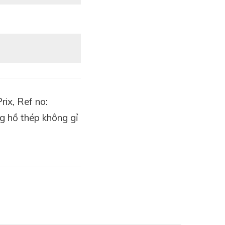
ix, Ref no:
 hồ thép không gỉ
 bao giờ lỗi thời, dễ