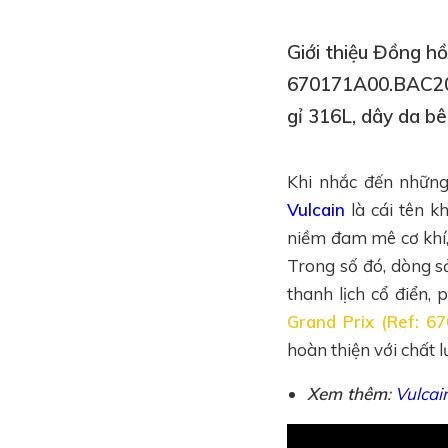
Giới thiệu Đồng h
670171A00.BAC201
gỉ 316L, dây da b
Khi nhắc đến những
Vulcain
là cái tên k
niềm đam mê cơ khí,
Trong số đó, dòng
thanh lịch cổ điển
Grand Prix (Ref: 
hoàn thiện với chất 
Xem thêm
:
Vulcai