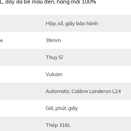
L, dây da bê màu đen, hàng mới 100%
Hộp, sổ, giấy bảo hành
ze
39mm
Thụy Sĩ
Vulcain
automatic, Calibre Landeron L24
Giờ, phút, giây
Thép 316L