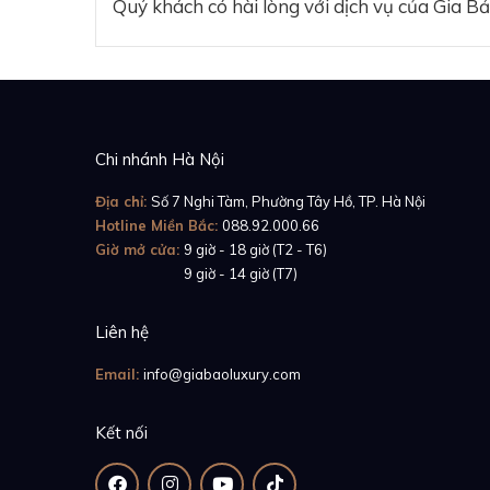
Quý khách có hài lòng với dịch vụ của Gia B
Chi nhánh Hà Nội
Địa chỉ:
Số 7 Nghi Tàm, Phường Tây Hồ, TP. Hà Nội
Hotline Miền Bắc:
088.92.000.66
Giờ mở cửa:
9 giờ - 18 giờ (T2 - T6)
Giờ mở cửa:
9 giờ - 14 giờ (T7)
Liên hệ
Email:
info@giabaoluxury.com
Kết nối