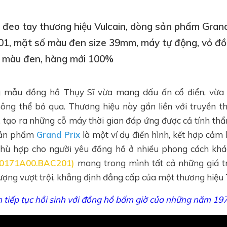
ồ đeo tay thương hiệu Vulcain, dòng sản phẩm Grand
, mặt số màu đen size 39mm, máy tự động, vỏ đồ
ê màu đen, hàng mới 100%
 mẫu đồng hồ Thụy Sĩ vừa mang dấu ấn cổ điển, vừa to
hông thể bỏ qua. Thương hiệu này gắn liền với truyền th
 tạo ra những cỗ máy thời gian đáp ứng được cả tính th
 sản phẩm
Grand Prix
là một ví dụ điển hình, kết hợp cảm 
, phù hợp cho người yêu đồng hồ ở nhiều phong cách k
670171A00.BAC201)
mang trong mình tất cả những giá tr
lượng vượt trội, khẳng định đẳng cấp của một thương hiệu 
n tiếp tục hồi sinh với đồng hồ bấm giờ của những năm 19