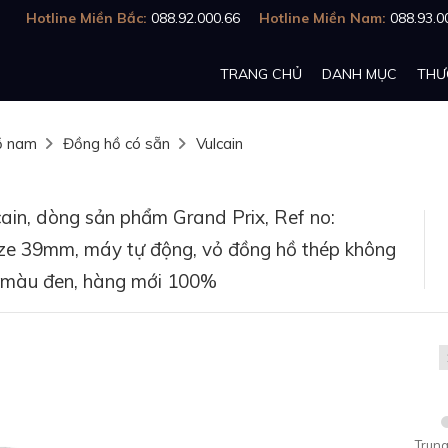
Hotline Miền Bắc:
088.92.000.66
Hotline Miền Nam:
088.93.0
TRANG CHỦ
DANH MỤC
THƯ
ồ nam
Đồng hồ có sẵn
Vulcain
ain, dòng sản phẩm Grand Prix, Ref no:
e 39mm, máy tự động, vỏ đồng hồ thép không
ê màu đen, hàng mới 100%
Trung