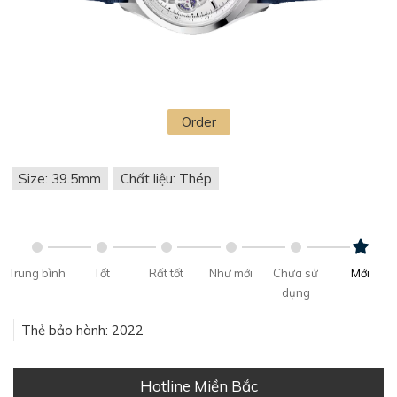
Order
Size: 39.5mm
Chất liệu: Thép
Trung bình
Tốt
Rất tốt
Như mới
Chưa sử
Mới
dụng
Thẻ bảo hành: 2022
Hotline Miền Bắc