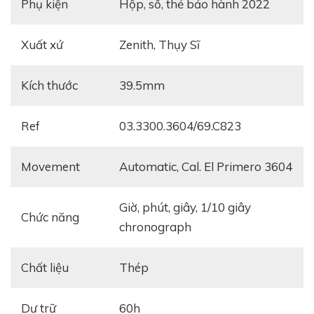
Phụ kiện
Hộp, sổ, thẻ bảo hành 2022
Xuất xứ
Zenith, Thụy Sĩ
Kích thước
39.5mm
Ref
03.3300.3604/69.C823
Movement
automatic, Cal. El Primero 3604
giờ, phút, giây, 1/10 giây
Chức năng
chronograph
Chất liệu
thép
Dự trữ
60h