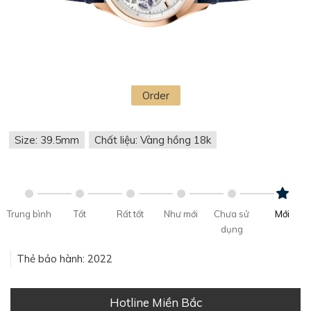
Order
Size: 39.5mm
Chất liệu: Vàng hồng 18k
Trung bình
Tốt
Rất tốt
Như mới
Chưa sử
Mới
dụng
Thẻ bảo hành: 2022
Hotline Miền Bắc