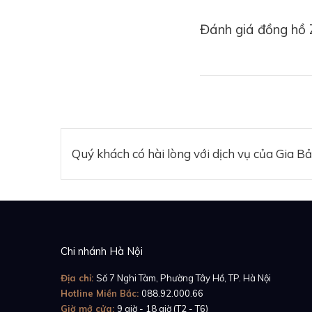
Đánh giá đồng hồ 
Quý khách có hài lòng với dịch vụ của Gia B
Phiên bản này chỉ đư
DJ, bạn sẽ nghĩ tới 
Chi nhánh Hà Nội
gậy phát sáng đủ sắ
Địa chỉ:
Số 7 Nghi Tàm, Phường Tây Hồ, TP. Hà Nội
Hotline Miền Bắc:
088.92.000.66
Giờ mở cửa:
9 giờ - 18 giờ (T2 - T6)