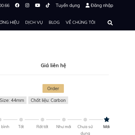
Tuyển dụng
Đăng nhập
00.66
ƠNG HIỆU
DỊCH VỤ
BLOG
VỀ CHÚNG TÔI
Giá liên hệ
Order
Size: 44mm
Chất liệu: Carbon
 bình
Tốt
Rất tốt
Như mới
Chưa sử
Mới
dụng