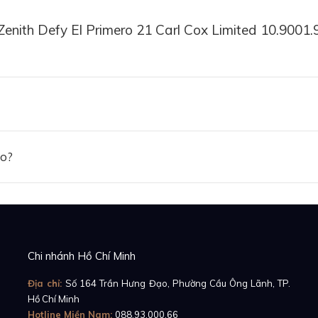
Zenith Defy El Primero 21 Carl Cox Limited 10.9001
ảo?
ợc sản xuất với số lượng giới hạn 200 chiếc, kết hợp với 
điều gì? Chắc chắn đó phải là những nhạc hội “quẩy” xuyê
Chi nhánh Hồ Chí Minh
c màu. Và sản phẩm kết hợp giữa
Zenith
và Carl Cox cũng
Địa chỉ:
Số 164 Trần Hưng Đạo, Phường Cầu Ông Lãnh, TP.
Hồ Chí Minh
Hotline Miền Nam:
088.93.000.66