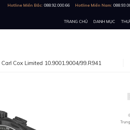
Hotline Miền Bắc:
088.92.000.66
Hotline Miền Nam:
088.93.0
TRANG CHỦ
DANH MỤC
THƯ
1 Carl Cox Limited 10.9001.9004/99.R941
Trung