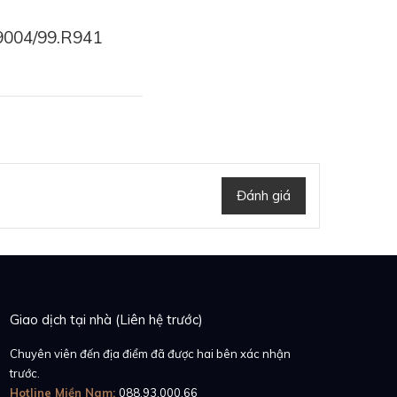
.9004/99.R941
Đánh giá
DJ Carl Cox. Nhắc tới
n màn đêm, đi kèm với
Giao dịch tại nhà (Liên hệ trước)
 làm được như vậy.
Chuyên viên đến địa điểm đã được hai bên xác nhận
trước.
Hotline Miền Nam:
088.93.000.66