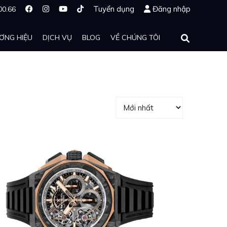
Tuyển dụng
Đăng nhập
00.66
ƠNG HIỆU
DỊCH VỤ
BLOG
VỀ CHÚNG TÔI