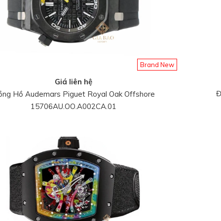
Brand New
Giá liên hệ
Đ
ồng Hồ Audemars Piguet Royal Oak Offshore
15706AU.OO.A002CA.01