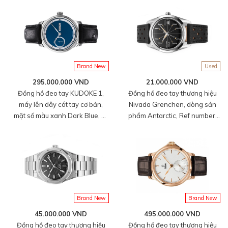
da tổng hợp size M, hàng mới
da tổng hợp size M, hàng mới
100%
100%
Brand New
Used
295.000.000 VND
21.000.000 VND
Đồng hồ đeo tay KUDOKE 1,
Đồng hồ đeo tay thương hiệu
máy lên dây cót tay cơ bản,
Nivada Grenchen, dòng sản
mặt số màu xanh Dark Blue, vỏ
phẩm Antarctic, Ref number:
thép không gỉ, size 39mm, dây
35011M40, mặt số màu đen
da tổng hợp size M, hàng mới
size 35mm, máy lên cót tay, vỏ
100%
bằng thép không gỉ 316L, dây
da bò màu đen, mới 100%
Brand New
Brand New
45.000.000 VND
495.000.000 VND
Đồng hồ đeo tay thương hiệu
Đồng hồ đeo tay thương hiệu