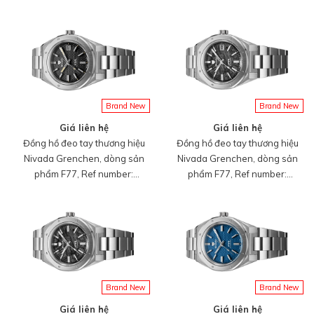
Arrow, Ref no: 85041M, mặt số
68041A77A, mặt số đen họa
màu đen, size 41mm, lên dây
tiết, size 41mm, máy tự động,
cót bằng tay, vỏ đồng hồ bằng
vỏ và dây đồng hồ bằng thép
thép không gỉ, mới 100%
316L, mới 100%
Brand New
Brand New
Giá liên hệ
Giá liên hệ
Đồng hồ đeo tay thương hiệu
Đồng hồ đeo tay thương hiệu
Nivada Grenchen, dòng sản
Nivada Grenchen, dòng sản
phẩm F77, Ref number:
phẩm F77, Ref number:
69041A77A, mặt số đen họa
69041A77C, mặt số thiên
tiết, size 41mm, máy tự động,
thạch, size 41mm, máy tự
vỏ và dây đồng hồ bằng thép
động, vỏ và dây đồng hồ bằng
316L, mới 100%
thép 316L, mới 100%
Brand New
Brand New
Giá liên hệ
Giá liên hệ