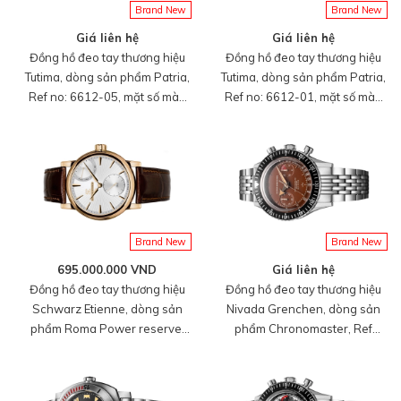
Brand New
Brand New
Giá liên hệ
Giá liên hệ
Đồng hồ đeo tay thương hiệu
Đồng hồ đeo tay thương hiệu
Tutima, dòng sản phẩm Patria,
Tutima, dòng sản phẩm Patria,
Ref no: 6612-05, mặt số màu
Ref no: 6612-01, mặt số màu
bạc, size 41mm, máy lên cót
đen, size 41mm, máy lên cót
tay, vỏ đồng hồ bằng titanium,
tay, vỏ đồng hồ bằng titanium,
dây đeo da cá sấu, hàng mới
dây đeo da cá sấu, hàng mới
100%
100%
Brand New
Brand New
695.000.000 VND
Giá liên hệ
Đồng hồ đeo tay thương hiệu
Đồng hồ đeo tay thương hiệu
Schwarz Etienne, dòng sản
Nivada Grenchen, dòng sản
phẩm Roma Power reserve,
phẩm Chronomaster, Ref
Number no
number: 85141M, mặt số màu
WRO16MS27RB21AA, mặt số
đỏ tropical, size 41mm, lên dây
bạc, size 42mm, máy lên cót
cót bằng tay, vỏ thép không gỉ