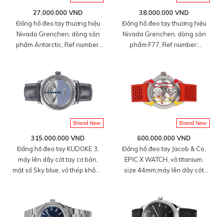
27.000.000 VND
38.000.000 VND
Đồng hồ đeo tay thương hiệu
Đồng hồ đeo tay thương hiệu
Nivada Grenchen, dòng sản
Nivada Grenchen, dòng sản
phẩm Antarctic, Ref number:
phẩm F77, Ref number:
35002M40, mặt số màu đen
69001A77, mặt số màu xanh
size 35mm, máy lên cót tay, vỏ
dương size 37mm, máy tự
bằng thép không gỉ 316, dây
động,dây và vỏ bằng thép
da bò màu đen, mới 100%
không gỉ 316L,mới 100%
Brand New
Brand New
315.000.000 VND
600.000.000 VND
Đồng hồ đeo tay KUDOKE 3,
Đồng hồ đeo tay Jacob & Co,
máy lên dây cót tay cơ bản,
EPIC X WATCH, vỏ titanium,
mặt số Sky blue, vỏ thép không
size 44mm,máy lên dây cót
gỉ, size 39mm, dây da tổng hợp
tay, dây cao su size M, phiên
size M, hàng mới 100%
bản Việt Nam giới hạn, mã:
EX110.20.AH.AL.ABRUA, hàng
mới 100%