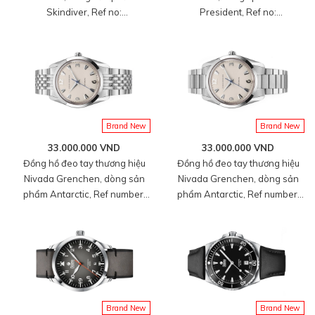
Skindiver, Ref no:
President, Ref no:
660170A67.BAR200, mặt số
100172A90.BAC301, mặt số
màu cam size 38mm, máy tự
màu xanh lá Pistachio size
động, vỏ đồng hồ thép không
36mm, máy lên cót tay, vỏ thép
gỉ 316L, dây cao su đen, hàng
không gỉ 316L, dây da bê màu
mới 100%
đen, mới 100%
Brand New
Brand New
33.000.000 VND
33.000.000 VND
Đồng hồ đeo tay thương hiệu
Đồng hồ đeo tay thương hiệu
Nivada Grenchen, dòng sản
Nivada Grenchen, dòng sản
phẩm Antarctic, Ref number:
phẩm Antarctic, Ref number:
35004M04, mặt số màu trắng
35004M20, mặt số màu trắng
size 35mm, máy lên cót tay, vỏ
size 35mm, máy lên cót tay, vỏ
và dây bằng thép không gỉ
và dây bằng thép không gỉ
316, mới 100%
316, mới 100%
Brand New
Brand New