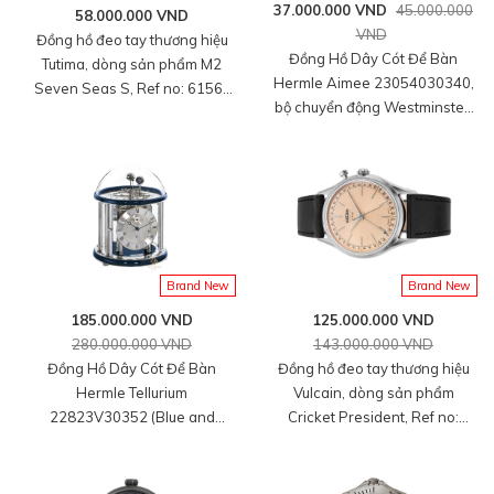
37.000.000 VND
45.000.000
58.000.000 VND
VND
Đồng hồ đeo tay thương hiệu
Đồng Hồ Dây Cót Để Bàn
Tutima, dòng sản phẩm M2
Hermle Aimee 23054030340,
Seven Seas S, Ref no: 6156-
bộ chuyển động Westminster,
02, mặt số đen size 40mm,
kích thước: 12 x 9 x 6 inch,
máy tự động, vỏ đồng hồ và
HSX: Hermle. Hàng mới 100%
dây bằng thép không gỉ, hàng
mới 100%
Brand New
Brand New
185.000.000 VND
125.000.000 VND
280.000.000 VND
143.000.000 VND
Đồng Hồ Dây Cót Để Bàn
Đồng hồ đeo tay thương hiệu
Hermle Tellurium
Vulcain, dòng sản phẩm
22823V30352 (Blue and
Cricket President, Ref no:
Nickel). HSX: Hermle. Hàng mới
100273A80.BAC201, mặt số
100%
màu cá hồi size 39mm, máy lên
cót tay, vỏ đồng hồ thép không