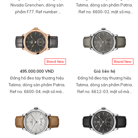
Nivada Grenchen, dòng sản
Tutima, dòng sản phẩm Patria,
phẩm F77, Ref number:
Ref no: 6600-02, mặt số mạ
68016A77, mặt số thiên thạch
bạc, size 43mm, máy lên cót
màu xám size 37mm, máy tự
tay, vỏ và khóa đồng hồ bằng
động, dây và vỏ bằng thép
vàng hồng 18k, dây đeo da cá
không gỉ, mới 100%
sấu, hàng mới 100%
Brand New
Brand New
495.000.000 VND
Giá liên hệ
Đồng hồ đeo tay thương hiệu
Đồng hồ đeo tay thương hiệu
Tutima, dòng sản phẩm Patria,
Tutima, dòng sản phẩm Patria,
Ref no: 6600-04, mặt số màu
Ref no: 6612-03, mặt số màu
xám, size 43mm, máy lên cót
xám than, size 41mm, máy lên
tay, vỏ và khóa đồng hồ bằng
cót tay, vỏ đồng hồ bằng
vàng hồng 18k, dây đeo da cá
titanium, dây đeo da cá sấu,
sấu, hàng mới 100%
hàng mới 100%