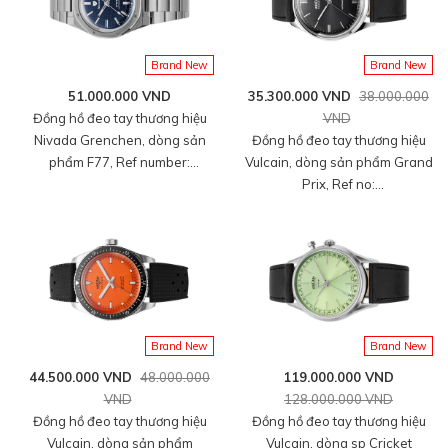
Brand New
Brand New
51.000.000 VND
35.300.000 VND
38.000.000
Đồng hồ đeo tay thương hiệu
VND
Nivada Grenchen, dòng sản
Đồng hồ đeo tay thương hiệu
phẩm F77, Ref number:
Vulcain, dòng sản phẩm Grand
68018A77, mặt số xanh đậm
Prix, Ref no:
Aventurine, size 37mm, máy tự
670171A00.BAC201, mặt số
động, vỏ và dây bằng titanium,
màu đen size 39mm, máy tự
mới 100%
động, vỏ đồng hồ thép không
gỉ 316L, dây da bê màu đen,
hàng mới 100%
Brand New
Brand New
44.500.000 VND
48.000.000
119.000.000 VND
VND
128.000.000 VND
Đồng hồ đeo tay thương hiệu
Đồng hồ đeo tay thương hiệu
Vulcain, dòng sản phẩm
Vulcain, dòng sp Cricket