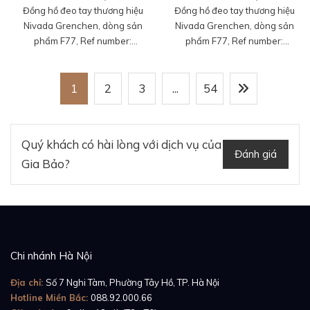
Đồng hồ đeo tay thương hiệu
Đồng hồ đeo tay thương hiệu
Nivada Grenchen, dòng sản
Nivada Grenchen, dòng sản
phẩm F77, Ref number:
phẩm F77, Ref number:
68041A77C, mặt số thiên
68041A77B, mặt số xanh họa
thạch, size 41mm, máy tự
tiết, size 41mm, máy tự động,
động, vỏ và dây đồng hồ bằng
1
2
3
...
vỏ và dây đồng hồ bằng thép
54
thép 316L, mới 100%
316L, mới 100%
Quý khách có hài lòng với dịch vụ của
Đánh giá
Gia Bảo?
Chi nhánh Hà Nội
Địa chỉ:
Số 7 Nghi Tàm, Phường Tây Hồ, TP. Hà Nội
Hotline Miền Bắc:
088.92.000.66