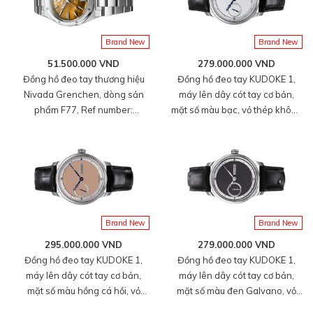
Brand New
Brand New
279.000.000 VND
51.500.000 VND
Đồng hồ đeo tay KUDOKE 1,
Đồng hồ đeo tay thương hiệu
máy lên dây cót tay cơ bản,
Nivada Grenchen, dòng sản
mặt số màu bạc, vỏ thép không
phẩm F77, Ref number:
gỉ, size 39mm, dây da tổng hợp
68032A77, mặt số Tiger Eye
size M, hàng mới 100%
Mark I, size 37mm, máy tự
động, vỏ và dây đồng hồ bằng
thép 316L, mới 100%
Brand New
Brand New
295.000.000 VND
279.000.000 VND
Đồng hồ đeo tay KUDOKE 1,
Đồng hồ đeo tay KUDOKE 1,
máy lên dây cót tay cơ bản,
máy lên dây cót tay cơ bản,
mặt số màu hồng cá hồi, vỏ
mặt số màu đen Galvano, vỏ
thép không gỉ, size 39mm, dây
thép không gỉ, size 39mm, dây