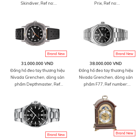
Skindiver, Ref no:
Prix, Ref no:
660170A07.BAR200, mặt số
670171A50.BAC201, mặt số
màu đen size 38mm, máy tự
màu bạc size 39mm, máy tự
động, vỏ đồng hồ thép không
động, vỏ đồng hồ thép không
gỉ 316L, dây cao su đen, hàng
gỉ 316L, dây da bê màu đen,
mới 100%
hàng mới 100%
Brand New
Brand New
31.000.000 VND
38.000.000 VND
Đồng hồ đeo tay thương hiệu
Đồng hồ đeo tay thương hiệu
Nivada Grenchen, dòng sản
Nivada Grenchen, dòng sản
phẩm Depthmaster, Ref
phẩm F77, Ref number:
number: 14102A, mặt số đen,
69000A77, mặt số màu đen
size 39mm, máy tự động, vỏ
size 37mm,máy tự động,dây và
thép không gỉ 316, dây da bò,
vỏ bằng thép không gỉ
mới 100%
316L,mới 100%
Brand New
Brand New