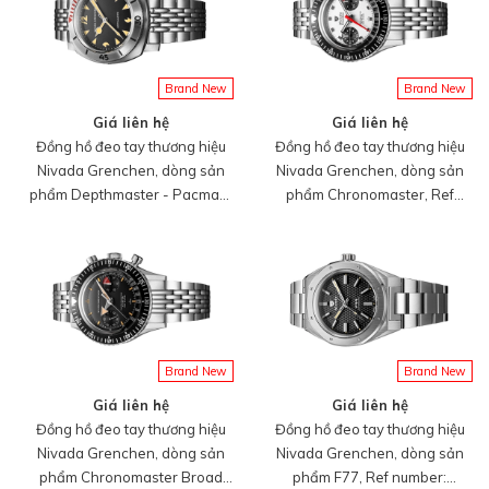
tay, vỏ đồng hồ bằng vàng
316, mới 100%
hồng 18k, dây da, mới 100%
Brand New
Brand New
Giá liên hệ
Giá liên hệ
Đồng hồ đeo tay thương hiệu
Đồng hồ đeo tay thương hiệu
Nivada Grenchen, dòng sản
Nivada Grenchen, dòng sản
phẩm Depthmaster - Pacman,
phẩm Chronomaster, Ref
Ref number: 14200A, mặt số
number: 85241M, mặt số
đen, size 42mm, máy tự động,
Panda, size 41mm, lên dây cót
vỏ đồng hồ bằng thép không gỉ
bằng tay, vỏ thép không gỉ
316, mới 100%
316, mới 100%
Brand New
Brand New
Giá liên hệ
Giá liên hệ
Đồng hồ đeo tay thương hiệu
Đồng hồ đeo tay thương hiệu
Nivada Grenchen, dòng sản
Nivada Grenchen, dòng sản
phẩm Chronomaster Broad
phẩm F77, Ref number: