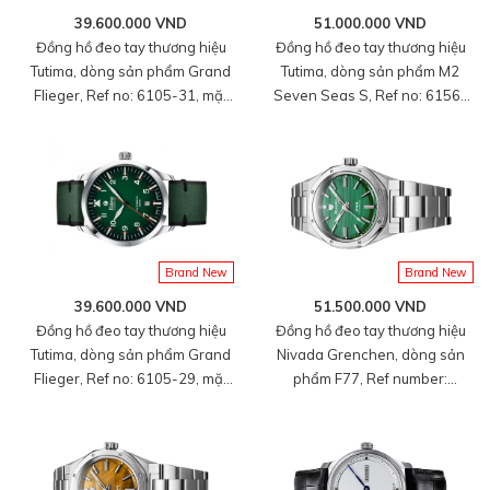
39.600.000 VND
51.000.000 VND
Đồng hồ đeo tay thương hiệu
Đồng hồ đeo tay thương hiệu
Tutima, dòng sản phẩm Grand
Tutima, dòng sản phẩm M2
Flieger, Ref no: 6105-31, mặt
Seven Seas S, Ref no: 6156-
số xám size 41mm, máy tự
01, mặt số đen size 40mm,
động, vỏ đồng hồ bằng thép
máy tự động, vỏ đồng hồ thép
không gỉ và dây da bê màu
không gỉ, dây cao su phủ da,
xám, hàng mới 100%
hàng mới 100%
Brand New
Brand New
39.600.000 VND
51.500.000 VND
Đồng hồ đeo tay thương hiệu
Đồng hồ đeo tay thương hiệu
Tutima, dòng sản phẩm Grand
Nivada Grenchen, dòng sản
Flieger, Ref no: 6105-29, mặt
phẩm F77, Ref number:
số xanh lá size 41mm, máy tự
68036A77, mặt số Đá
động, vỏ đồng hồ bằng thép
Malachite Mark I, size 37mm,
không gỉ và dây da bê màu
máy tự động, vỏ và dây đồng
xanh lá, hàng mới 100%
hồ bằng thép 316L, mới 100%