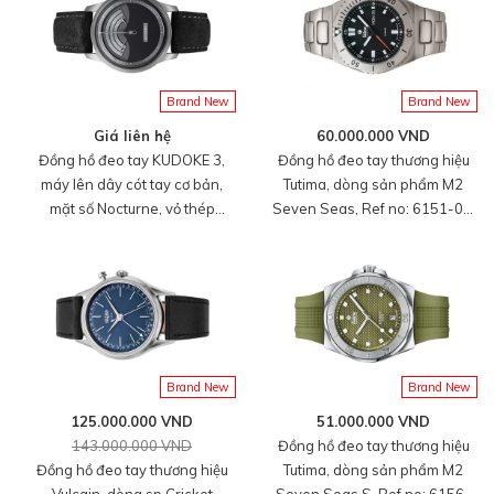
gỉ 316L, dây da bê màu đen,
mới 100%
Brand New
Brand New
Giá liên hệ
60.000.000 VND
Đồng hồ đeo tay KUDOKE 3,
Đồng hồ đeo tay thương hiệu
máy lên dây cót tay cơ bản,
Tutima, dòng sản phẩm M2
mặt số Nocturne, vỏ thép
Seven Seas, Ref no: 6151-02,
không gỉ, size 39mm, dây da
mặt số nhung đen, size 44mm,
tổng hợp size M, hàng mới
máy tự động, vỏ và dây đồng
100%
hồ bằng titanium, hàng mới
100%
Brand New
Brand New
125.000.000 VND
51.000.000 VND
143.000.000 VND
Đồng hồ đeo tay thương hiệu
Đồng hồ đeo tay thương hiệu
Tutima, dòng sản phẩm M2
Vulcain, dòng sp Cricket
Seven Seas S, Ref no: 6156-