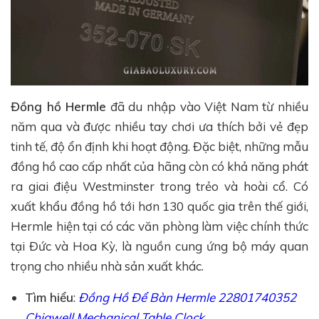
Đồng hồ Hermle
đã du nhập vào Việt Nam từ nhiều
năm qua và được nhiều tay chơi ưa thích bởi vẻ đẹp
tinh tế, độ ổn định khi hoạt động. Đặc biệt, những mẫu
đồng hồ cao cấp nhất của hãng còn có khả năng phát
ra giai điệu Westminster trong trẻo và hoài cổ. Có
xuất khẩu đồng hồ tới hơn 130 quốc gia trên thế giới,
Hermle hiện tại có các văn phòng làm việc chính thức
tại Đức và Hoa Kỳ, là nguồn cung ứng bộ máy quan
trọng cho nhiều nhà sản xuất khác.
Tìm hiểu
:
Đồng Hồ Để Bàn Hermle 22801740352
Chigwell Mechanical Table Clock