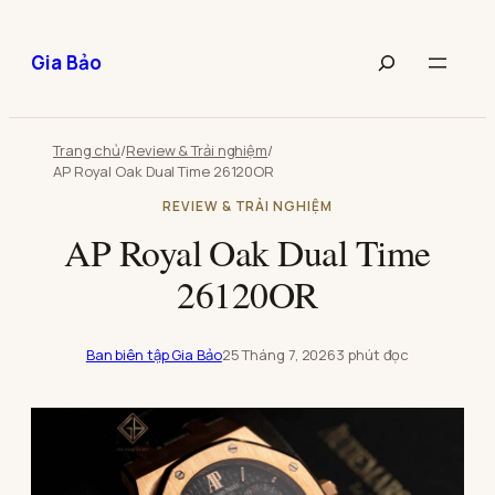
Chuyển
đến
Tìm
Gia Bảo
phần
kiếm
nội
bài
dung
viết
Trang chủ
/
Review & Trải nghiệm
/
AP Royal Oak Dual Time 26120OR
REVIEW & TRẢI NGHIỆM
AP Royal Oak Dual Time
26120OR
Ban biên tập Gia Bảo
25 Tháng 7, 2026
3 phút đọc