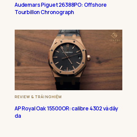
Audemars Piguet 26388PO: Offshore
Tourbillon Chronograph
REVIEW & TRẢI NGHIỆM
AP Royal Oak 15500OR: calibre 4302 và dây
da