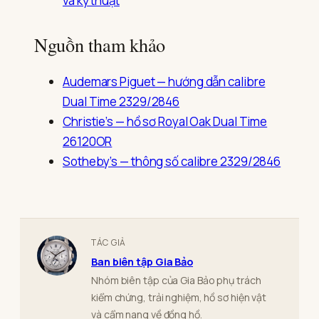
và kỹ thuật
Nguồn tham khảo
Audemars Piguet — hướng dẫn calibre
Dual Time 2329/2846
Christie’s — hồ sơ Royal Oak Dual Time
26120OR
Sotheby’s — thông số calibre 2329/2846
TÁC GIẢ
Ban biên tập Gia Bảo
Nhóm biên tập của Gia Bảo phụ trách
kiểm chứng, trải nghiệm, hồ sơ hiện vật
và cẩm nang về đồng hồ.