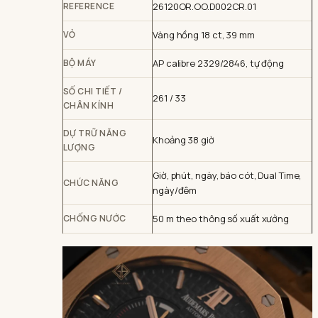
REFERENCE
26120OR.OO.D002CR.01
VỎ
Vàng hồng 18 ct, 39 mm
BỘ MÁY
AP calibre 2329/2846, tự động
SỐ CHI TIẾT /
261 / 33
CHÂN KÍNH
DỰ TRỮ NĂNG
Khoảng 38 giờ
LƯỢNG
Giờ, phút, ngày, báo cót, Dual Time,
CHỨC NĂNG
ngày/đêm
CHỐNG NƯỚC
50 m theo thông số xuất xưởng