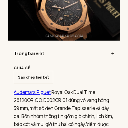
Trong bài viết
CHIA SẺ
Sao chép liên kết
Audemars Piguet
Royal Oak Dual Time
26120OR.OO.D002CR.01 dùng vỏ vàng hồng
39 mm, mặt số đen Grande Tapisserie và dây
da. Bốn nhóm thông tin gồm giờ chính, lịch kim,
báo cót và múi giờ thứ hai có ngày/đêm được