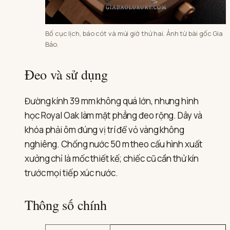
Bố cục lịch, báo cót và múi giờ thứ hai. Ảnh từ bài gốc Gia
Bảo.
Đeo và sử dụng
Đường kính 39 mm không quá lớn, nhưng hình
học Royal Oak làm mặt phẳng đeo rộng. Dây và
khóa phải ôm đúng vị trí để vỏ vàng không
nghiêng. Chống nước 50 m theo cấu hình xuất
xưởng chỉ là mốc thiết kế; chiếc cũ cần thử kín
trước mọi tiếp xúc nước.
Thông số chính