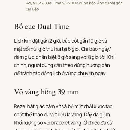
Royal Oak Dual Time 26120OR cùng hộp. Ảnh từ bài gốc
Gia Bảo.
Bố cục Dual Time
Lịch kim đặt gần 2 giờ, báo cót gần 10 giờ và
mặt số múi giờ thứ hai tại 6 giờ. Chỉ báo ngày/
đêm giúp phân biệt 8 giờ sáng với 8 giờ tối. Khi
chỉnh, người dùng cần theo đúng hướng dẫn
để tránh tác động lịch ở vùng chuyển ngày.
Vỏ vàng hồng 39 mm
Bezel bát giác, tám vít và bề mặt chải xước tạo
chất thể thao dù vật liệu là vàng. Dây da giảm
khối lượng so với bracelet vàng. Ở chiếc đã sử