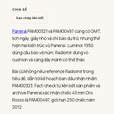
PAM00321
và
PAM00497:
CHIA SẺ
Luminor
hay
Sao chép liên kết
Radiomir?
Panerai
PAM00321 và PAM00497 cùng có GMT,
lịch ngày, giây nhỏ và chỉ báo dự trữ, nhưng thể
hiện hai kiến trúc vỏ Panerai. Luminor 1950
dùng cầu bảo vệ núm; Radiomir dùng vỏ
cushion và càng dây mảnh có thể tháo.
Bài cũ không nêu reference Radiomir trong
tiêu đề, dẫn tới kế hoạch ban đầu nhận nhầm
PAM00323. Fact-check từ liên kết sản phẩm và
archive Panerai xác nhận chiếc 45 mm Oro
Rosso là PAM00497, giới hạn 250 chiếc năm
2012.