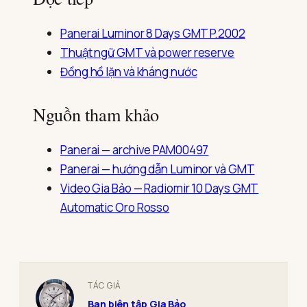
Panerai Luminor 8 Days GMT P.2002
Thuật ngữ GMT và power reserve
Đồng hồ lặn và kháng nước
Nguồn tham khảo
Panerai — archive PAM00497
Panerai — hướng dẫn Luminor và GMT
Video Gia Bảo — Radiomir 10 Days GMT
Automatic Oro Rosso
TÁC GIẢ
Ban biên tập Gia Bảo