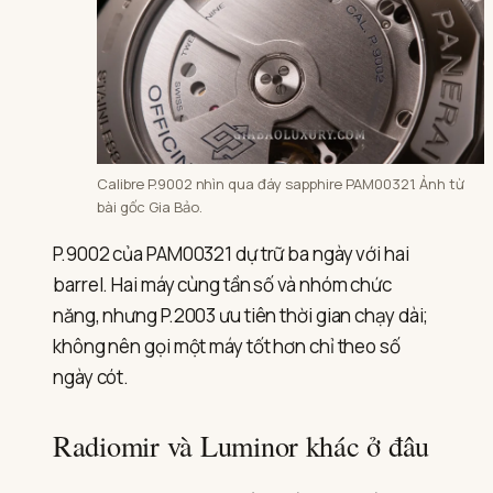
Calibre P.9002 nhìn qua đáy sapphire PAM00321. Ảnh từ
bài gốc Gia Bảo.
P.9002 của PAM00321 dự trữ ba ngày với hai
barrel. Hai máy cùng tần số và nhóm chức
năng, nhưng P.2003 ưu tiên thời gian chạy dài;
không nên gọi một máy tốt hơn chỉ theo số
ngày cót.
Radiomir và Luminor khác ở đâu