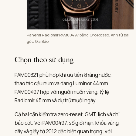
Panerai Radiomir PAM00497 bằng Oro Rosso. Ảnh từ bài
gốc Gia Bảo.
Chọn theo sử dụng
PAM00321 phù hợp khi ưu tiên kháng nước,
thao tác cầu núm và dáng Luminor 44 mm.
PAM00497 hợp với người muốn vàng, tỷ lệ
Radiomir 45 mm và dự trữ mười ngày.
Cả hai cần kiểm tra zero-reset, GMT, lịch và chỉ
báo cót. Với PAM00497, số giới hạn, khóa vàng,
dây và giấy tờ 2012 đặc biệt quan trọng; với