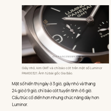
Giây nhỏ, kim GMT và chỉ báo cót trên mặt số Luminor
PAM00321. Ảnh từ bài gốc Gia Bảo.
Mặt số hiển thị ngày ở 3 giờ, giây nhỏ và thang
24 giờ ở 9 giờ, chỉ báo cót tuyến tính ở 6 giờ.
Cấu trúc cổ điển hơn nhưng chức năng dày hơn
Luminor.