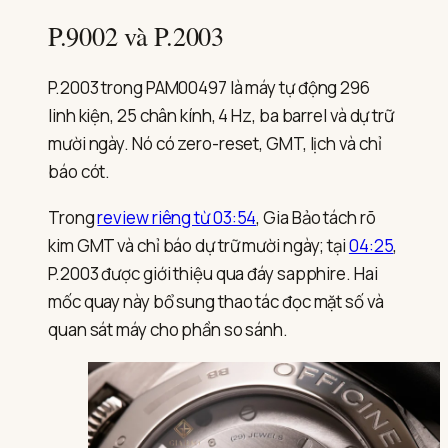
P.9002 và P.2003
P.2003 trong PAM00497 là máy tự động 296
linh kiện, 25 chân kính, 4 Hz, ba barrel và dự trữ
mười ngày. Nó có zero-reset, GMT, lịch và chỉ
báo cót.
Trong
review riêng từ 03:54
, Gia Bảo tách rõ
kim GMT và chỉ báo dự trữ mười ngày; tại
04:25
,
P.2003 được giới thiệu qua đáy sapphire. Hai
mốc quay này bổ sung thao tác đọc mặt số và
quan sát máy cho phần so sánh.