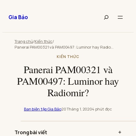
Chuyển
đến
Tìm
Gia Bảo
phần
kiếm
nội
bài
dung
viết
Trang chủ
/
Kiến thức
/
Panerai PAM00321 và PAM00497: Luminor hay Radiomir?
KIẾN THỨC
Panerai PAM00321 và
PAM00497: Luminor hay
Radiomir?
Ban biên tập Gia Bảo
20 Tháng 1, 2020
4 phút đọc
Phát
video:
Trong bài viết
Panerai