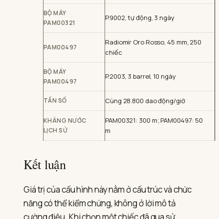
BỘ MÁY
P.9002, tự động, 3 ngày
PAM00321
Radiomir Oro Rosso, 45 mm, 250
PAM00497
chiếc
BỘ MÁY
P.2003, 3 barrel, 10 ngày
PAM00497
TẦN SỐ
Cùng 28.800 dao động/giờ
PAM00321: 300 m; PAM00497: 50
KHÁNG NƯỚC
LỊCH SỬ
m
Kết luận
Giá trị của cấu hình này nằm ở cấu trúc và chức
năng có thể kiểm chứng, không ở lời mô tả
cường điệu. Khi chọn một chiếc đã qua sử