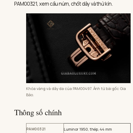
PAM00321, xem cầu núm, chốt dây và thử kín.
Khóa vàng và dây da của PAM00497. Ảnh từ bài gốc Gia
Bảo.
Thông số chính
PAM00321
Luminor 1950, thép, 44 mm