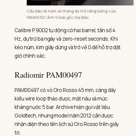
Cầu bảo vệ núm và thang dự trữ năng lượng của
PAM00321. Ảnh từ bài gốc Gia Bảo.
Calibre P.9002 tự động có hai barrel, tần số 4
Hz, dự trữ ba ngày và zero-reset seconds. Khi
kéo núm, kim giây dừng và trở về 0 để hỗ trợ đặt
giờ chính xác.
Radiomir PAM00497
PAM00497 có vỏ Oro Rosso 45 mm, càng dây
kiểu wire loop tháo được, mặt nâu và mức
kháng nước 5 bar. Archive hiện gọi vật liệu
Goldtech, nhưng model năm 2012 cần được
nhận diện theo tên lịch sử Oro Rosso trên giấy
tờ.