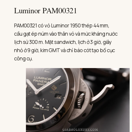
Luminor PAM00321
PAM00321 có vỏ Luminor 1950 thép 44 mm,
cầu gạt ép núm vào thân vỏ và mức kháng nước
lịch sử 300 m. Mặt sandwich, lịch ở 3 giờ, giây
nhỏ ở 9 giờ, kim GMT và chỉ báo cót tạo bố cục
công cụ.