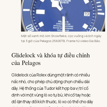
Mặt số xanh mờ, kim Snowflake, cọc vuông và lịch ngày
tại 3 giờ của Pelagos 25600TB. Frame từ video Gia Bảo.
Glidelock và khóa tự điều chỉnh
của Pelagos
Glidelock của Rolex dùng một rãnh có nhiều
nấc nhỏ, cho phép chủ động chọn chiều dài
dây. Hệ thống của Tudor kết hợp ba vị trí cố
định với một vùng lò xo tự bù; khi cổ tay hoặc
đồ lặn thay đổi kích thước, lò xo có thể cho dây