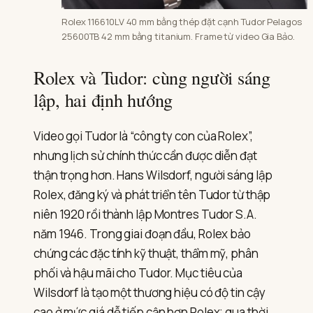
Rolex 116610LV 40 mm bằng thép đặt cạnh Tudor Pelagos
25600TB 42 mm bằng titanium. Frame từ video Gia Bảo.
Rolex và Tudor: cùng người sáng
lập, hai định hướng
Video gọi Tudor là “công ty con của Rolex”,
nhưng lịch sử chính thức cần được diễn đạt
thận trọng hơn. Hans Wilsdorf, người sáng lập
Rolex, đăng ký và phát triển tên Tudor từ thập
niên 1920 rồi thành lập Montres Tudor S.A.
năm 1946. Trong giai đoạn đầu, Rolex bảo
chứng các đặc tính kỹ thuật, thẩm mỹ, phân
phối và hậu mãi cho Tudor. Mục tiêu của
Wilsdorf là tạo một thương hiệu có độ tin cậy
cao ở mức giá dễ tiếp cận hơn Rolex; qua thời