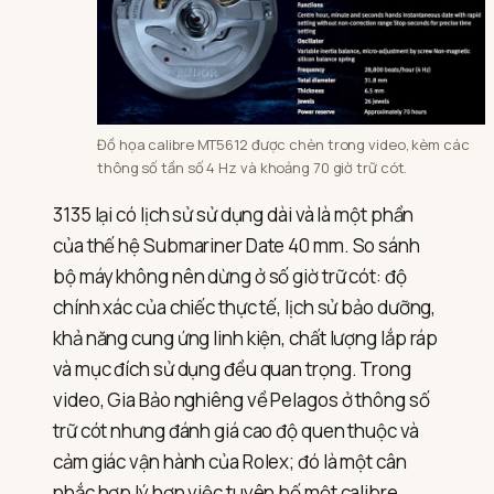
Đồ họa calibre MT5612 được chèn trong video, kèm các
thông số tần số 4 Hz và khoảng 70 giờ trữ cót.
3135 lại có lịch sử sử dụng dài và là một phần
của thế hệ Submariner Date 40 mm. So sánh
bộ máy không nên dừng ở số giờ trữ cót: độ
chính xác của chiếc thực tế, lịch sử bảo dưỡng,
khả năng cung ứng linh kiện, chất lượng lắp ráp
và mục đích sử dụng đều quan trọng. Trong
video, Gia Bảo nghiêng về Pelagos ở thông số
trữ cót nhưng đánh giá cao độ quen thuộc và
cảm giác vận hành của Rolex; đó là một cân
nhắc hợp lý hơn việc tuyên bố một calibre