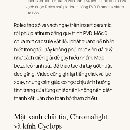
Insert Cerachrom xanh với thang 60 phút; các con số và
vạch được Rolex phủ platinum bằng PVD. Frame từ video
Gia Bảo.
Rolex tạo số và vạch ngay trên insert ceramic
rồi phủ platinum bằng quy trình PVD. Mốc 0
chứa một capsule vật liệu phát quang để nhận
biết trong tối; đây không phải một viên đá quý
như cách diễn giải dễ gây hiểu nhầm. Mép
bezel có rãnh sâu để thao tác khi tay ướt hoặc
đeo găng. Video cũng ghi lại tiếng click và lực
xoay, nhưng cảm giác cơ học chịu ảnh hưởng
tình trạng của từng chiếc nên không nên biến
thành kết luận cho toàn bộ tham chiếu.
Mặt xanh chải tia, Chromalight
và kính Cyclops