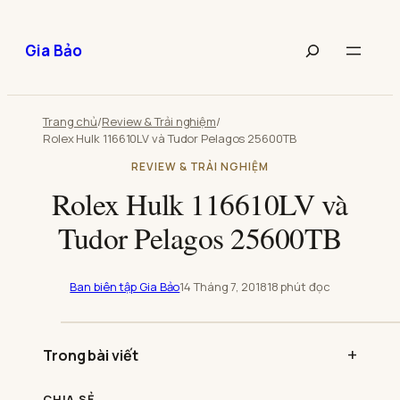
Chuyển
đến
Tìm
Gia Bảo
phần
kiếm
nội
bài
dung
viết
Trang chủ
/
Review & Trải nghiệm
/
Rolex Hulk 116610LV và Tudor Pelagos 25600TB
REVIEW & TRẢI NGHIỆM
Rolex Hulk 116610LV và
Tudor Pelagos 25600TB
Ban biên tập Gia Bảo
14 Tháng 7, 2018
18 phút đọc
Phát
video:
Trong bài viết
Rolex
Hulk
116610LV
và
CHIA SẺ