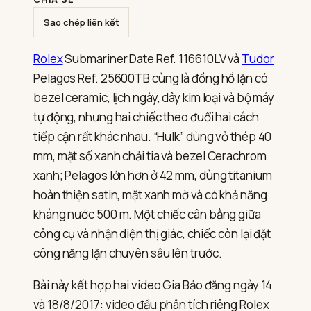
Tudor
Pelagos
Sao chép liên kết
25600TB
Rolex
Submariner Date Ref. 116610LV và
Tudor
Pelagos Ref. 25600TB cùng là đồng hồ lặn có
bezel ceramic, lịch ngày, dây kim loại và bộ máy
tự động, nhưng hai chiếc theo đuổi hai cách
tiếp cận rất khác nhau. “Hulk” dùng vỏ thép 40
mm, mặt số xanh chải tia và bezel Cerachrom
xanh; Pelagos lớn hơn ở 42 mm, dùng titanium
hoàn thiện satin, mặt xanh mờ và có khả năng
kháng nước 500 m. Một chiếc cân bằng giữa
công cụ và nhận diện thị giác, chiếc còn lại đặt
công năng lặn chuyên sâu lên trước.
Bài này kết hợp hai video Gia Bảo đăng ngày 14
và 18/8/2017: video đầu phân tích riêng Rolex