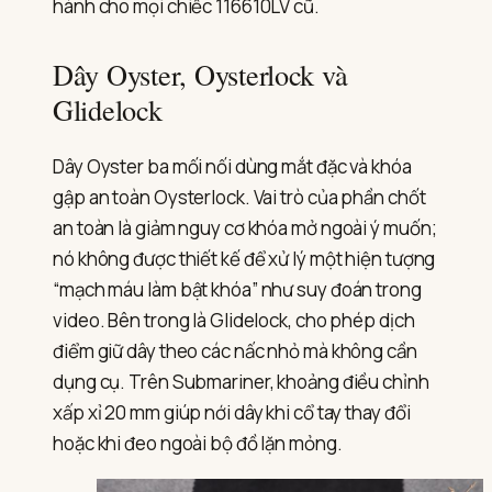
hành cho mọi chiếc 116610LV cũ.
Dây Oyster, Oysterlock và
Glidelock
Dây Oyster ba mối nối dùng mắt đặc và khóa
gập an toàn Oysterlock. Vai trò của phần chốt
an toàn là giảm nguy cơ khóa mở ngoài ý muốn;
nó không được thiết kế để xử lý một hiện tượng
“mạch máu làm bật khóa” như suy đoán trong
video. Bên trong là Glidelock, cho phép dịch
điểm giữ dây theo các nấc nhỏ mà không cần
dụng cụ. Trên Submariner, khoảng điều chỉnh
xấp xỉ 20 mm giúp nới dây khi cổ tay thay đổi
hoặc khi đeo ngoài bộ đồ lặn mỏng.