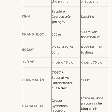
phủ platinum
phát quang
Sapphire,
KÍNH
Cyclops trên
Sapphire
lịch ngày
500 m, van
300 m
KHÁNG NƯỚC
thoát helium
Rolex 3135, tự
Tudor MT5612,
BỘ MÁY
động
tự động
TRỮ CÓT
Khoảng 48 giờ
Khoảng 70 giờ
COSC +
Superlative
COSC
CHỨNG NHẬN
Chronometer
của Rolex
Titanium, khóa
Oyster,
an toàn và hệ
Oysterlock,
DÂY VÀ KHÓA
tăng chỉnh
Glidelock