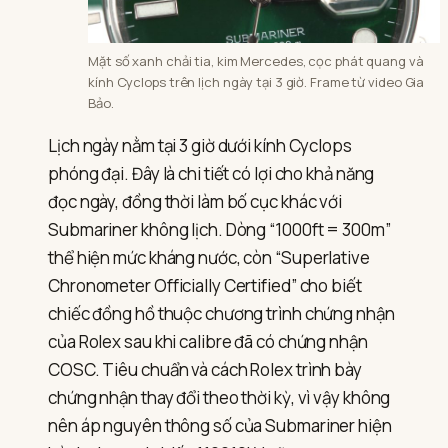
Mặt số xanh chải tia, kim Mercedes, cọc phát quang và
kính Cyclops trên lịch ngày tại 3 giờ. Frame từ video Gia
Bảo.
Lịch ngày nằm tại 3 giờ dưới kính Cyclops
phóng đại. Đây là chi tiết có lợi cho khả năng
đọc ngày, đồng thời làm bố cục khác với
Submariner không lịch. Dòng “1000ft = 300m”
thể hiện mức kháng nước, còn “Superlative
Chronometer Officially Certified” cho biết
chiếc đồng hồ thuộc chương trình chứng nhận
của Rolex sau khi calibre đã có chứng nhận
COSC. Tiêu chuẩn và cách Rolex trình bày
chứng nhận thay đổi theo thời kỳ, vì vậy không
nên áp nguyên thông số của Submariner hiện