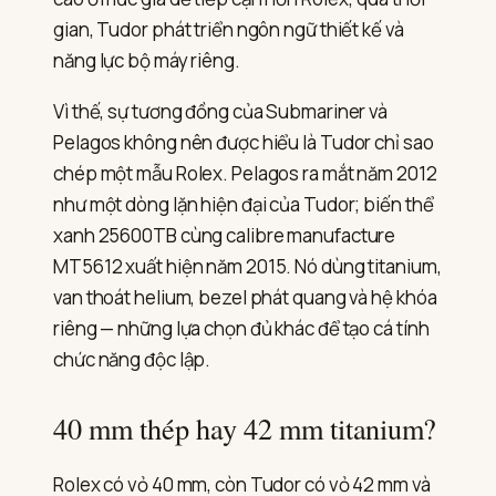
gian, Tudor phát triển ngôn ngữ thiết kế và
năng lực bộ máy riêng.
Vì thế, sự tương đồng của Submariner và
Pelagos không nên được hiểu là Tudor chỉ sao
chép một mẫu Rolex. Pelagos ra mắt năm 2012
như một dòng lặn hiện đại của Tudor; biến thể
xanh 25600TB cùng calibre manufacture
MT5612 xuất hiện năm 2015. Nó dùng titanium,
van thoát helium, bezel phát quang và hệ khóa
riêng — những lựa chọn đủ khác để tạo cá tính
chức năng độc lập.
40 mm thép hay 42 mm titanium?
Rolex có vỏ 40 mm, còn Tudor có vỏ 42 mm và