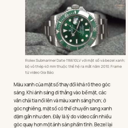
Rolex Submariner Date 116610LV với mặt số và bezel xanh;
bộ vỏ thép 40 mm thuộc thế hệ ra mắt năm 2010. Frame
từ video Gia Bảo.
Màu xanh của mặt số thay đổi khá rõ theo góc
sáng. Khi ánh sáng đi thẳng vào bề mặt, các
vân chải tia nổi lên và màu xanh sáng hơn; ở
góc nghiêng, mặt số có thể chuyển sang xanh
đậm gần như đen. Đây là lý do video cần nhiều
góc quay hơn một ảnh sản phẩm tĩnh. Bezel lại