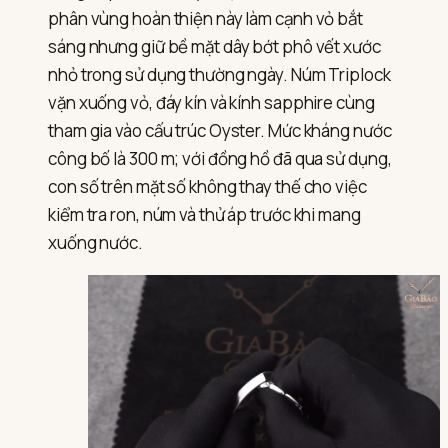
phân vùng hoàn thiện này làm cạnh vỏ bắt
sáng nhưng giữ bề mặt dây bớt phô vết xước
nhỏ trong sử dụng thường ngày. Núm Triplock
vặn xuống vỏ, đáy kín và kính sapphire cùng
tham gia vào cấu trúc Oyster. Mức kháng nước
công bố là 300 m; với đồng hồ đã qua sử dụng,
con số trên mặt số không thay thế cho việc
kiểm tra ron, núm và thử áp trước khi mang
xuống nước.