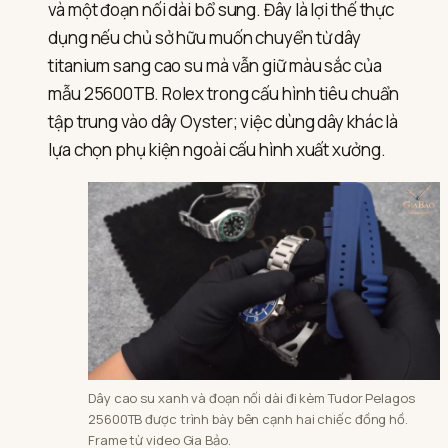
và một đoạn nối dài bổ sung. Đây là lợi thế thực
dụng nếu chủ sở hữu muốn chuyển từ dây
titanium sang cao su mà vẫn giữ màu sắc của
mẫu 25600TB. Rolex trong cấu hình tiêu chuẩn
tập trung vào dây Oyster; việc dùng dây khác là
lựa chọn phụ kiện ngoài cấu hình xuất xưởng.
Dây cao su xanh và đoạn nối dài đi kèm Tudor Pelagos
25600TB được trình bày bên cạnh hai chiếc đồng hồ.
Frame từ video Gia Bảo.