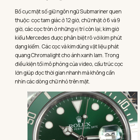
Bố cục mặt số giữ ngôn ngữ Submariner quen
thuộc: cọc tam giác ở 12 giờ, chữ nhật ở 6 và 9
giờ, các cọc tròn ở những vị trí còn lại; kim giờ
kiểu Mercedes được phân biệt rõ với kim phút
dạng kiếm. Các cọc và kim dùng vật liệu phát
quang Chromalight cho ánh xanh lam. Trong
điều kiện tối mô phỏng của video, cấu trúc cọc
lớn giúp đọc thời gian nhanh mà không cần
nhìn các dòng chữ nhỏ trên mặt.