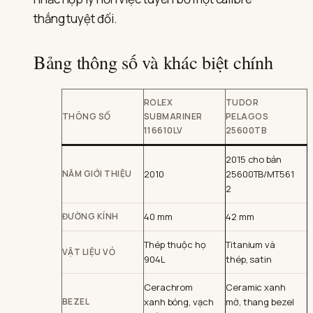
thắng tuyệt đối.
Bảng thông số và khác biệt chính
ROLEX
TUDOR
THÔNG SỐ
SUBMARINER
PELAGOS
116610LV
25600TB
2015 cho bản
NĂM GIỚI THIỆU
2010
25600TB/MT561
2
ĐƯỜNG KÍNH
40 mm
42 mm
Thép thuộc họ
Titanium và
VẬT LIỆU VỎ
904L
thép, satin
Cerachrom
Ceramic xanh
BEZEL
xanh bóng, vạch
mờ, thang bezel