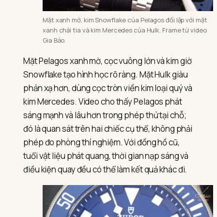
Mặt xanh mờ, kim Snowflake của Pelagos đối lập với mặt
xanh chải tia và kim Mercedes của Hulk. Frame từ video
Gia Bảo.
Mặt Pelagos xanh mờ, cọc vuông lớn và kim giờ
Snowflake tạo hình học rõ ràng. Mặt Hulk giàu
phản xạ hơn, dùng cọc tròn viền kim loại quý và
kim Mercedes. Video cho thấy Pelagos phát
sáng mạnh và lâu hơn trong phép thử tại chỗ;
đó là quan sát trên hai chiếc cụ thể, không phải
phép đo phòng thí nghiệm. Với đồng hồ cũ,
tuổi vật liệu phát quang, thời gian nạp sáng và
điều kiện quay đều có thể làm kết quả khác đi.