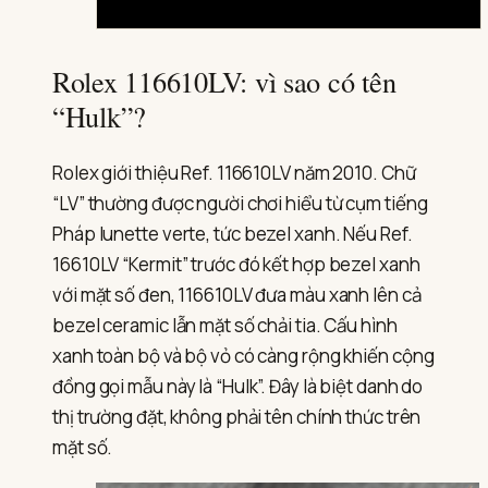
Rolex 116610LV: vì sao có tên
“Hulk”?
Rolex giới thiệu Ref. 116610LV năm 2010. Chữ
“LV” thường được người chơi hiểu từ cụm tiếng
Pháp
lunette verte
, tức bezel xanh. Nếu Ref.
Phát
16610LV “Kermit” trước đó kết hợp bezel xanh
video:
Review
với mặt số đen, 116610LV đưa màu xanh lên cả
trên
tay
bezel ceramic lẫn mặt số chải tia. Cấu hình
đồng
hồ
xanh toàn bộ và bộ vỏ có càng rộng khiến cộng
Rolex
đồng gọi mẫu này là “Hulk”. Đây là biệt danh do
Submariner
Date
thị trường đặt, không phải tên chính thức trên
Oystersteel
116610LV
mặt số.
–
The
Hulk