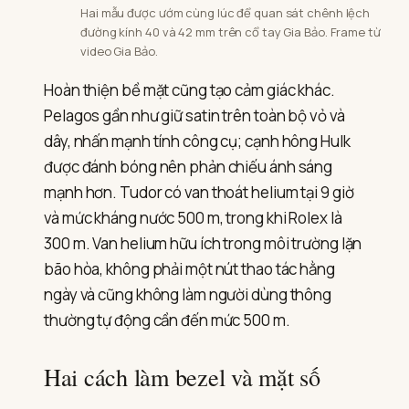
Hai mẫu được ướm cùng lúc để quan sát chênh lệch
đường kính 40 và 42 mm trên cổ tay Gia Bảo. Frame từ
video Gia Bảo.
Hoàn thiện bề mặt cũng tạo cảm giác khác.
Pelagos gần như giữ satin trên toàn bộ vỏ và
dây, nhấn mạnh tính công cụ; cạnh hông Hulk
được đánh bóng nên phản chiếu ánh sáng
mạnh hơn. Tudor có van thoát helium tại 9 giờ
và mức kháng nước 500 m, trong khi Rolex là
300 m. Van helium hữu ích trong môi trường lặn
bão hòa, không phải một nút thao tác hằng
ngày và cũng không làm người dùng thông
thường tự động cần đến mức 500 m.
Hai cách làm bezel và mặt số