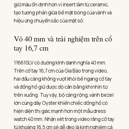
giữ màu ổn định hơn vì insert làm từ ceramic,
tạo tương phản giữa bề mặt bóng của vành và
hiệu ứng chuyển sắc của mặt số.
Vỏ 40 mm và trải nghiệm trên cổ
tay 16,7 cm
116610LV có đường kính danh nghĩa 40 mm.
Trên cổ tay 16,7 cm của Gia Bảo trong video,
hai đầu càng không vượt khỏi bề ngang cổ tay
và đồng hồ giữ được độ cân bằng khi nhìn từ
trên xuống. Tuy vậy, bộ càng rộng, vành bezel
lớn cùng dây Oyster khiến chiếc đồng hồ có
hiện diện thị giác mạnh hơn một mẫu dress
watch 40 mm. Nhận xét trong video rằng cổ tay
từ khoảng 16,5 cm sẽ dễ đeo là kinh nghiệm cá