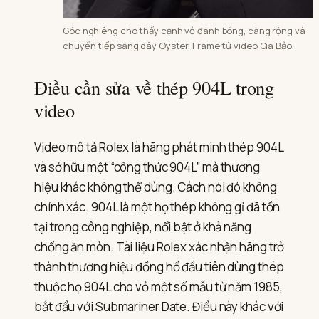
Góc nghiêng cho thấy cạnh vỏ đánh bóng, càng rộng và
chuyển tiếp sang dây Oyster. Frame từ video Gia Bảo.
Điều cần sửa về thép 904L trong
video
Video mô tả Rolex là hãng phát minh thép 904L
và sở hữu một “công thức 904L” mà thương
hiệu khác không thể dùng. Cách nói đó không
chính xác. 904L là một họ thép không gỉ đã tồn
tại trong công nghiệp, nổi bật ở khả năng
chống ăn mòn. Tài liệu Rolex xác nhận hãng trở
thành thương hiệu đồng hồ đầu tiên dùng thép
thuộc họ 904L cho vỏ một số mẫu từ năm 1985,
bắt đầu với Submariner Date. Điều này khác với