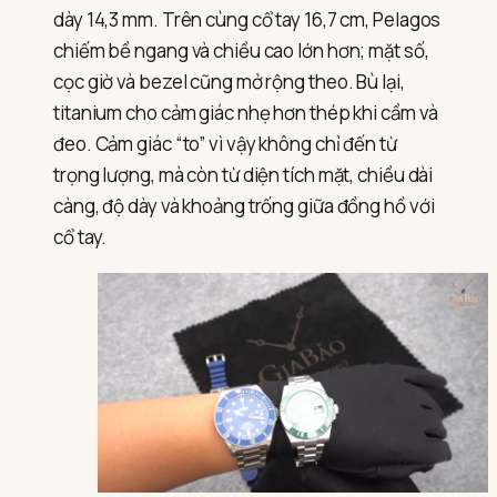
dày 14,3 mm. Trên cùng cổ tay 16,7 cm, Pelagos
chiếm bề ngang và chiều cao lớn hơn; mặt số,
cọc giờ và bezel cũng mở rộng theo. Bù lại,
titanium cho cảm giác nhẹ hơn thép khi cầm và
đeo. Cảm giác “to” vì vậy không chỉ đến từ
trọng lượng, mà còn từ diện tích mặt, chiều dài
càng, độ dày và khoảng trống giữa đồng hồ với
cổ tay.