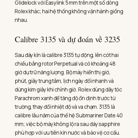
Glidelock với Easylink 5 mm trên một số dòng
Rolex khác; hai hệ thống không vận hành giống
nhau.
Calibre 3135 và dự đoán về 3235
Sau đáy kín là calibre 3135 tự động, lên cót hai
chiều bằng rotor Perpetual và có khoảng 48
giờ dự trữ năng lượng. Bộ máy hiển thị giờ,
phút, giây trung tâm, lịch ngày đổi nhanh và
dừng kim giây khi chỉnh giờ. Rolex dùng dây tóc
Parachrom xanh để tăng độ ổn định trước từ
trường, thay đổi nhiệt độ và va chạm. 3135 là
calibre lâu năm của thế hệ Submariner Date 40
mm; việc bộ máy không lộ ra sau đáy sapphire
phù hợp với ưu tiên kín nước và bảo vệ cơ cấu.