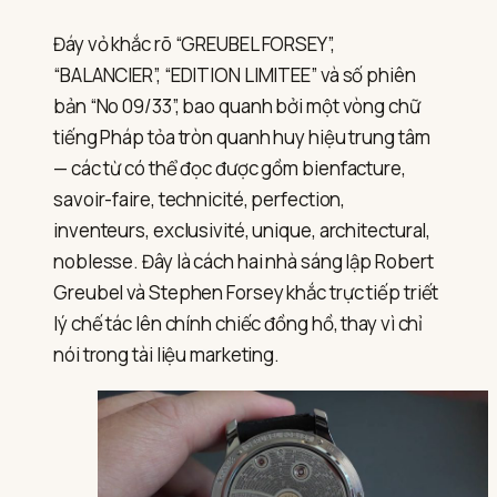
Đáy vỏ khắc rõ “GREUBEL FORSEY”,
“BALANCIER”, “EDITION LIMITEE” và số phiên
bản “No 09/33”, bao quanh bởi một vòng chữ
tiếng Pháp tỏa tròn quanh huy hiệu trung tâm
— các từ có thể đọc được gồm bienfacture,
savoir-faire, technicité, perfection,
inventeurs, exclusivité, unique, architectural,
noblesse. Đây là cách hai nhà sáng lập Robert
Greubel và Stephen Forsey khắc trực tiếp triết
lý chế tác lên chính chiếc đồng hồ, thay vì chỉ
nói trong tài liệu marketing.