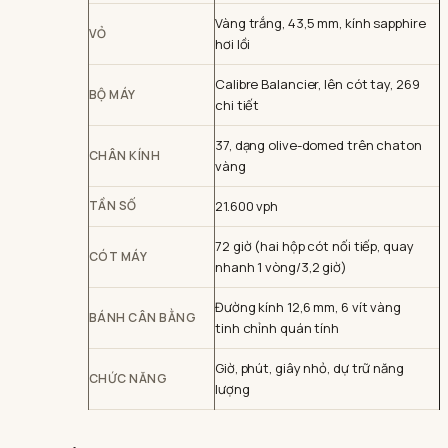
Vàng trắng, 43,5 mm, kính sapphire
VỎ
hơi lồi
Calibre Balancier, lên cót tay, 269
BỘ MÁY
chi tiết
37, dạng olive-domed trên chaton
CHÂN KÍNH
vàng
TẦN SỐ
21.600 vph
72 giờ (hai hộp cót nối tiếp, quay
CÓT MÁY
nhanh 1 vòng/3,2 giờ)
Đường kính 12,6 mm, 6 vít vàng
BÁNH CÂN BẰNG
tinh chỉnh quán tính
Giờ, phút, giây nhỏ, dự trữ năng
CHỨC NĂNG
lượng