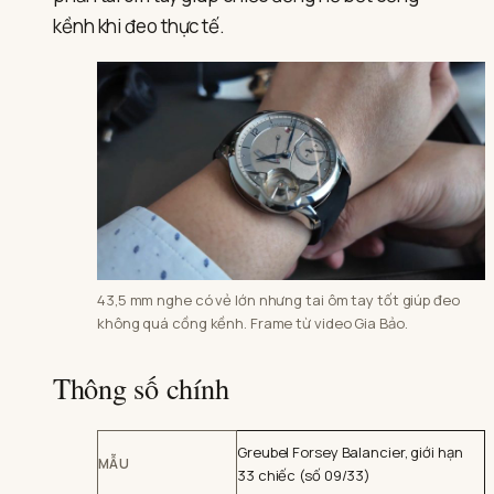
kềnh khi đeo thực tế.
43,5 mm nghe có vẻ lớn nhưng tai ôm tay tốt giúp đeo
không quá cồng kềnh. Frame từ video Gia Bảo.
Thông số chính
Greubel Forsey Balancier, giới hạn
MẪU
33 chiếc (số 09/33)