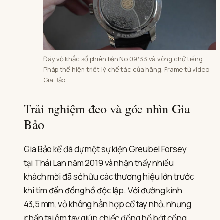
Đáy vỏ khắc số phiên bản No 09/33 và vòng chữ tiếng
Pháp thể hiện triết lý chế tác của hãng. Frame từ video
Gia Bảo.
Trải nghiệm đeo và góc nhìn Gia
Bảo
Gia Bảo kể đã dự một sự kiện Greubel Forsey
tại Thái Lan năm 2019 và nhận thấy nhiều
khách mời đã sở hữu các thương hiệu lớn trước
khi tìm đến đồng hồ độc lập. Với đường kính
43,5 mm, vỏ không hẳn hợp cổ tay nhỏ, nhưng
phần tai ôm tay giúp chiếc đồng hồ bớt cồng