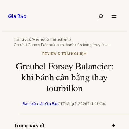
Chuyển
đến
Tìm
Gia Bảo
phần
kiếm
nội
bài
dung
viết
Trang chủ
/
Review & Trải nghiệm
/
Greubel Forsey Balancier: khi bánh cân bằng thay tourbillon
REVIEW & TRẢI NGHIỆM
Greubel Forsey Balancier:
khi bánh cân bằng thay
tourbillon
Ban biên tập Gia Bảo
21 Tháng 7, 2026
5 phút đọc
Phát
video:
Trong bài viết
Greubel