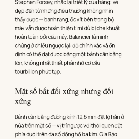
Stephen Forsey, nhắc lại triết lý của hãng: vẻ
đẹp đến từ những điều thường không nhìn
thấy được — bánh răng, ốc vít bên trong bộ
máy vẫn được hoàn thiện tỉ mỉ dù bị che khuất
hoàn toàn bởi cầu máy. Balancier là minh
chứng ở chiều ngược lại: độ chính xác và ổn
định có thể đạt được bằng một bánh cân bằng
lớn, không nhất thiết phải nhờ cơ cấu
tourbillon phức tạp.
Mặt số bất đối xứng nhưng đối
xứng
Bánh cân bằng đường kính 12,6 mm đặt lộ hẳn ở
nửa trên mặt số — vị trí ngược với thói quen đặt
phía dưới trên đa số đồng hồ ba kim. Gia Bảo