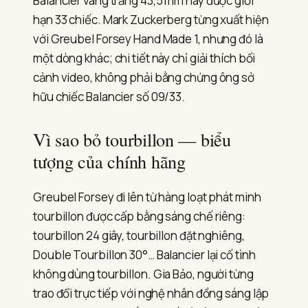
Balancier vàng trắng 43,5 mm này được giới
hạn 33 chiếc. Mark Zuckerberg từng xuất hiện
với Greubel Forsey Hand Made 1, nhưng đó là
một dòng khác; chi tiết này chỉ giải thích bối
cảnh video, không phải bằng chứng ông sở
hữu chiếc Balancier số 09/33.
Vì sao bỏ tourbillon — biểu
tượng của chính hãng
Greubel Forsey đi lên từ hàng loạt phát minh
tourbillon được cấp bằng sáng chế riêng:
tourbillon 24 giây, tourbillon đặt nghiêng,
Double Tourbillon 30°… Balancier lại cố tình
không dùng tourbillon. Gia Bảo, người từng
trao đổi trực tiếp với nghệ nhân đồng sáng lập