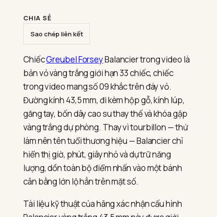
Forsey
Balancier:
khi
CHIA SẺ
bánh
cân
Sao chép liên kết
bằng
thay
tourbillon
Chiếc
Greubel Forsey
Balancier trong video là
bản vỏ vàng trắng giới hạn 33 chiếc, chiếc
trong video mang số 09 khắc trên đáy vỏ.
Đường kính 43,5 mm, đi kèm hộp gỗ, kính lúp,
găng tay, bốn dây cao su thay thế và khóa gập
vàng trắng dự phòng. Thay vì tourbillon — thứ
làm nên tên tuổi thương hiệu — Balancier chỉ
hiển thị giờ, phút, giây nhỏ và dự trữ năng
lượng, dồn toàn bộ điểm nhấn vào một bánh
cân bằng lớn lộ hẳn trên mặt số.
Tài liệu kỹ thuật của hãng xác nhận cấu hình