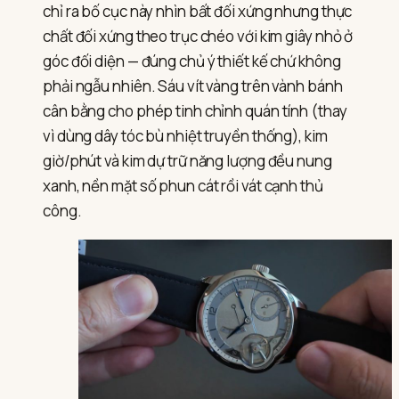
chỉ ra bố cục này nhìn bất đối xứng nhưng thực
chất đối xứng theo trục chéo với kim giây nhỏ ở
góc đối diện — đúng chủ ý thiết kế chứ không
phải ngẫu nhiên. Sáu vít vàng trên vành bánh
cân bằng cho phép tinh chỉnh quán tính (thay
vì dùng dây tóc bù nhiệt truyền thống), kim
giờ/phút và kim dự trữ năng lượng đều nung
xanh, nền mặt số phun cát rồi vát cạnh thủ
công.