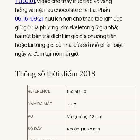
Từ 03:01
, video cho thấy trực tiếp vỏ vàng
hồng và mặt nâu chocolate chải tia. Phần
06:16–09:21
hữu ích hơn cho thao tác: kim đặc
giữ giờ địa phương, kim skeleton giữ giờ nhà;
hai nút bên trái dịch kim giờ địa phương tiến
hoặc lùi từng giờ, còn hai cửa sổ nhỏ phân biệt
ngày và đêm tại mỗi múi giờ.
Thông số thời điểm 2018
REFERENCE
5524R-001
NĂM RA MẮT
2018
VỎ
Vàng hồng, 42 mm
ĐỘ DÀY
Khoảng 10,78 mm