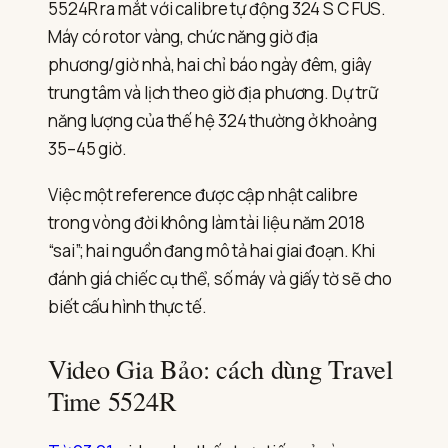
5524R ra mắt với calibre tự động 324 S C FUS.
Máy có rotor vàng, chức năng giờ địa
phương/giờ nhà, hai chỉ báo ngày đêm, giây
trung tâm và lịch theo giờ địa phương. Dự trữ
năng lượng của thế hệ 324 thường ở khoảng
35–45 giờ.
Việc một reference được cập nhật calibre
trong vòng đời không làm tài liệu năm 2018
“sai”; hai nguồn đang mô tả hai giai đoạn. Khi
đánh giá chiếc cụ thể, số máy và giấy tờ sẽ cho
biết cấu hình thực tế.
Video Gia Bảo: cách dùng Travel
Time 5524R