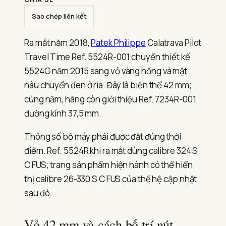
Travel
Time
Sao chép liên kết
vàng
hồng
Ra mắt năm 2018,
Patek Philippe
Calatrava Pilot
Travel Time Ref. 5524R-001 chuyển thiết kế
5524G năm 2015 sang vỏ vàng hồng và mặt
nâu chuyển đen ở rìa. Đây là biến thể 42 mm;
cùng năm, hãng còn giới thiệu Ref. 7234R-001
đường kính 37,5 mm.
Thông số bộ máy phải được đặt đúng thời
điểm. Ref. 5524R khi ra mắt dùng calibre 324 S
C FUS; trang sản phẩm hiện hành có thể hiển
thị calibre 26-330 S C FUS của thế hệ cập nhật
sau đó.
Vỏ 42 mm và cách bố trí nút