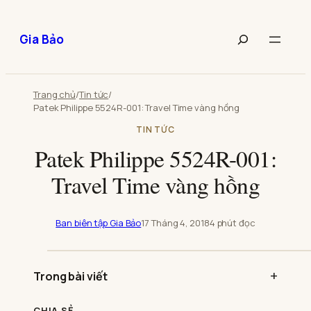
Chuyển
đến
Tìm
Gia Bảo
phần
kiếm
nội
bài
dung
viết
Trang chủ
/
Tin tức
/
Patek Philippe 5524R-001: Travel Time vàng hồng
TIN TỨC
Patek Philippe 5524R-001:
Travel Time vàng hồng
Ban biên tập Gia Bảo
17 Tháng 4, 2018
4 phút đọc
Phát
video:
Trong bài viết
Patek
Philippe
5524R-
001:
CHIA SẺ