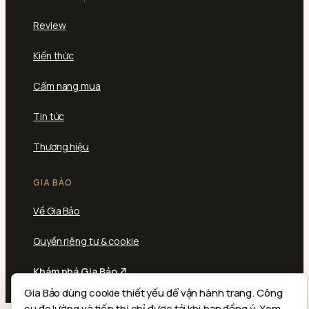
Review
Kiến thức
Cẩm nang mua
Tin tức
Thương hiệu
GIA BẢO
Về Gia Bảo
Quyền riêng tư & cookie
Khám phá Gia Bảo ↗
Gia Bảo dùng cookie thiết yếu để vận hành trang. Công
Nội dung biên tập của Gia Bảo.
cụ đo lường và tiếp thị chỉ được tải khi bạn đồng ý.
Xem