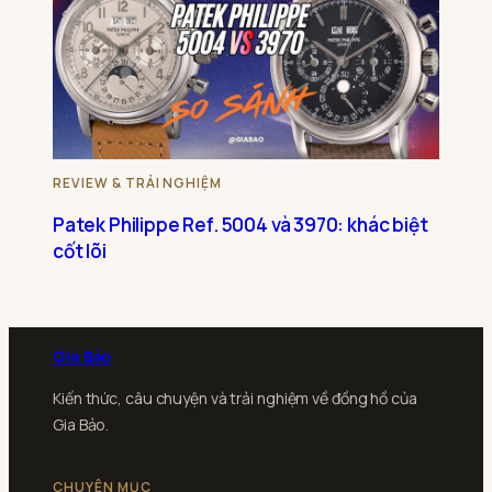
REVIEW & TRẢI NGHIỆM
Patek Philippe Ref. 5004 và 3970: khác biệt
cốt lõi
Gia Bảo
Kiến thức, câu chuyện và trải nghiệm về đồng hồ của
Gia Bảo.
CHUYÊN MỤC