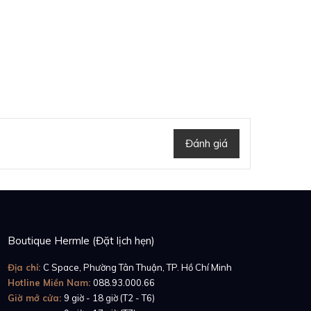
Đánh giá
Boutique Hermle (Đặt lịch hẹn)
Địa chỉ:
C Space, Phường Tân Thuận, TP. Hồ Chí Minh
Hotline Miền Nam:
088.93.000.66
Giờ mở cửa:
9 giờ - 18 giờ (T2 - T6)