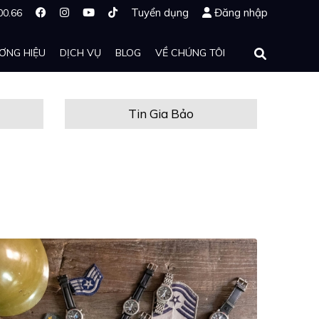
Tuyển dụng
Đăng nhập
00.66
ƠNG HIỆU
DỊCH VỤ
BLOG
VỀ CHÚNG TÔI
Tin Gia Bảo