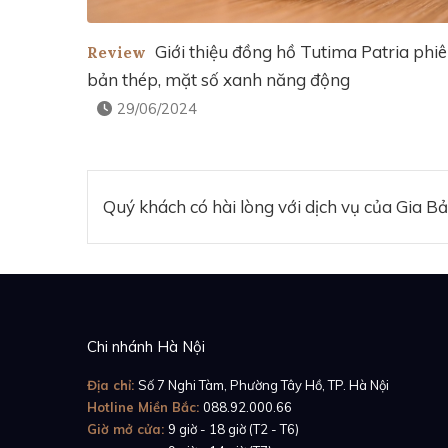
Giới thiệu đồng hồ Tutima Patria phi
Review
bản thép, mặt số xanh năng động
29/06/2024
Quý khách có hài lòng với dịch vụ của Gia B
Chi nhánh Hà Nội
Địa chỉ:
Số 7 Nghi Tàm, Phường Tây Hồ, TP. Hà Nội
Hotline Miền Bắc:
088.92.000.66
Giờ mở cửa:
9 giờ - 18 giờ (T2 - T6)