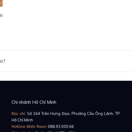
ên
ảo?
Chi nhánh Hồ Chí Minh
Địa chỉ:
Số 164 Trần Hưng Đạo, Phường Cầu Ông Lãnh, TP.
Hồ Chí Minh
Hotline Miền Nam:
088.93.000.66