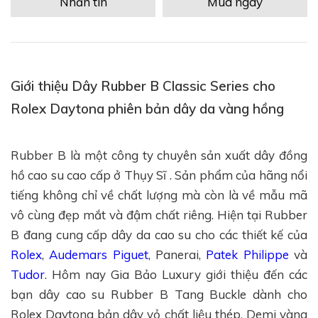
Nhắn tin
Mua ngay
Giới thiệu Dây Rubber B Classic Series cho
Rolex Daytona phiên bản dây da vàng hồng
Rubber B là một công ty chuyên sản xuất dây đồng
hồ cao su cao cấp ở Thụy Sĩ . Sản phẩm của hãng nổi
tiếng không chỉ về chất lượng mà còn là về mẫu mã
vô cùng đẹp mắt và đậm chất riêng. Hiện tại Rubber
B đang cung cấp dây da cao su cho các thiết kế của
Rolex
,
Audemars Piguet
, Panerai,
Patek Philippe
và
Tudor
. Hôm nay Gia Bảo Luxury giới thiệu đến các
bạn dây cao su Rubber B Tang Buckle dành cho
Rolex Daytona bản dây vỏ chất liệu thép, Demi vàng