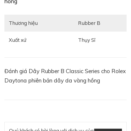
hồng
Thiết kế dây cao su Rubber B Rolex Daytona bản
Thương hiệu
Rubber B
vàng hồng Classic Series với điểm nhấn là cao su có
nhiều sự lựa chọn màu, thiết kế thuôn gọn và khỏe
khoắn, điểm đặc bệt của dây này là chỉ thay phân dây
Xuất xứ
Thụy Sĩ
kim loại và sử dụng khóa Glidelock nguyên bản của
Rolex.
Đánh giá Dây Rubber B Classic Series cho Rolex
Daytona phiên bản dây da vàng hồng
Quý khách có hài lòng với dịch vụ của