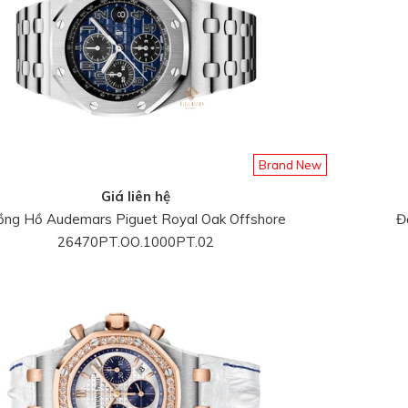
Brand New
Giá liên hệ
ồng Hồ Audemars Piguet Royal Oak Offshore
Đ
26470PT.OO.1000PT.02