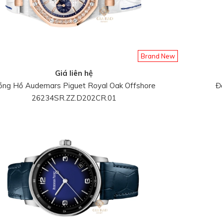
Brand New
Giá liên hệ
ồng Hồ Audemars Piguet Royal Oak Offshore
Đ
26234SR.ZZ.D202CR.01