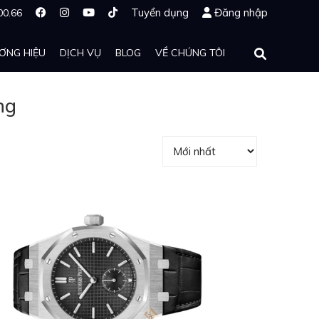
Tuyển dụng
Đăng nhập
00.66
ƠNG HIỆU
DỊCH VỤ
BLOG
VỀ CHÚNG TÔI
ng