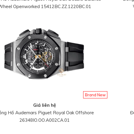
Wheel Openworked 15412BC.ZZ.1220BC.01
Brand New
Giá liên hệ
ồng Hồ Audemars Piguet Royal Oak Offshore
Đ
26348IO.OO.A002CA.01