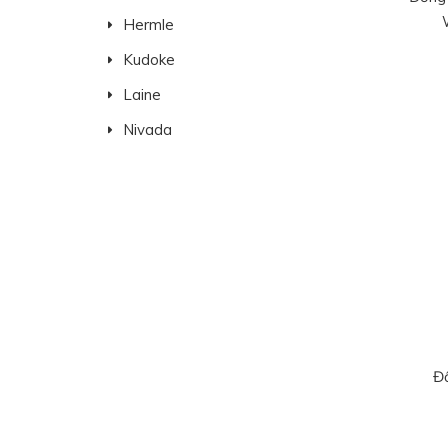
Hermle
Kudoke
Laine
Nivada
Đ