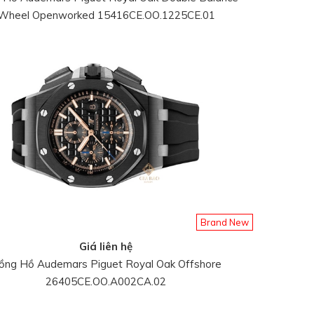
Wheel Openworked 15416CE.OO.1225CE.01
Brand New
Giá liên hệ
ồng Hồ Audemars Piguet Royal Oak Offshore
26405CE.OO.A002CA.02