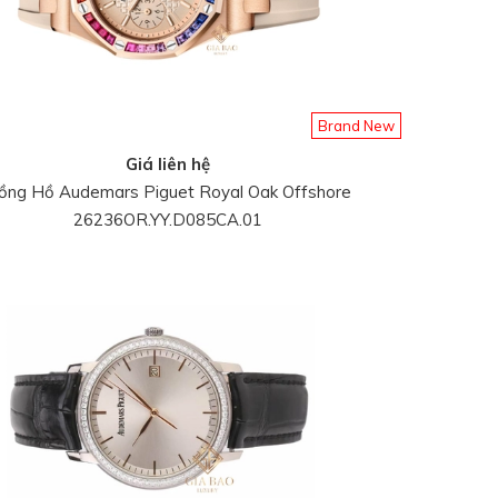
Brand New
Giá liên hệ
ồng Hồ Audemars Piguet Royal Oak Offshore
26236OR.YY.D085CA.01