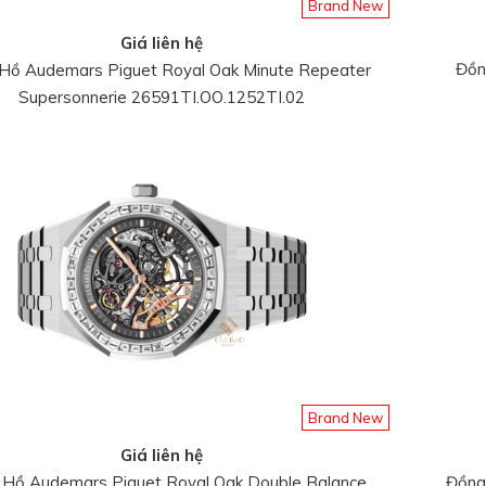
Brand New
Giá liên hệ
Đồn
Hồ Audemars Piguet Royal Oak Minute Repeater
Supersonnerie 26591TI.OO.1252TI.02
Brand New
Giá liên hệ
Hồ Audemars Piguet Royal Oak Double Balance
Đồng