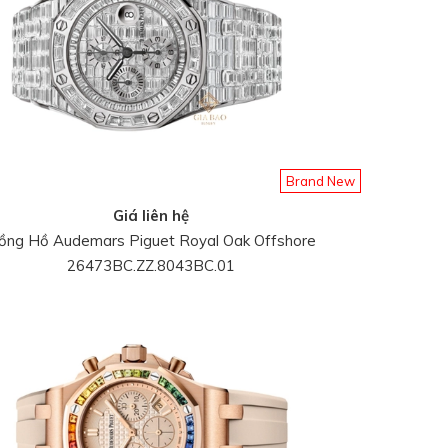
Brand New
Giá liên hệ
ồng Hồ Audemars Piguet Royal Oak Offshore
26473BC.ZZ.8043BC.01