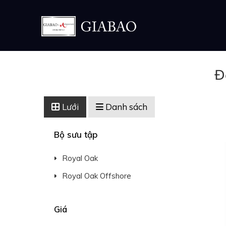
Đ
Lưới
Danh sách
Bộ sưu tập
Royal Oak
Royal Oak Offshore
Giá