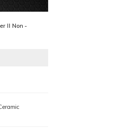
r II Non -
 Ceramic