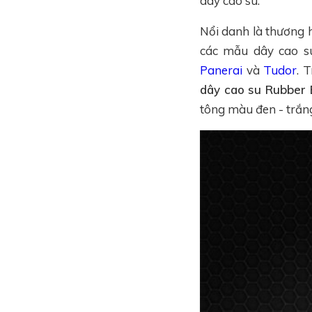
dây cao su.
Nổi danh là thương h
các mẫu dây cao su
Panerai
và
Tudor
. 
dây cao su Rubber 
tông màu đen - trắng