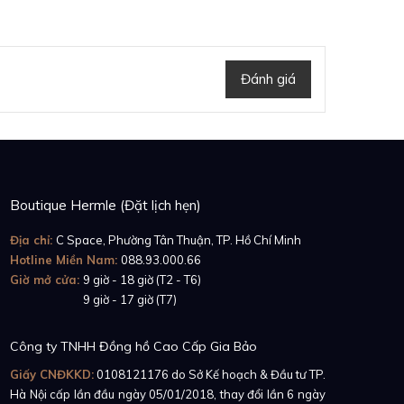
Đánh giá
Boutique Hermle (Đặt lịch hẹn)
Địa chỉ:
C Space, Phường Tân Thuận, TP. Hồ Chí Minh
Hotline Miền Nam:
088.93.000.66
Giờ mở cửa:
9 giờ - 18 giờ (T2 - T6)
Giờ mở cửa:
9 giờ - 17 giờ (T7)
Công ty TNHH Đồng hồ Cao Cấp Gia Bảo
Giấy CNĐKKD:
0108121176
do Sở Kế hoạch & Đầu tư TP.
Hà Nội cấp lần đầu ngày 05/01/2018, thay đổi lần 6 ngày