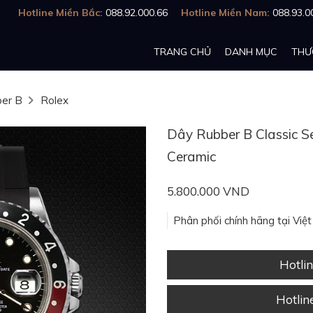
Hotline Miền Bắc:
088.92.000.66
Hotline Miền Nam:
088.93.0
TRANG CHỦ
DANH MỤC
THƯ
er B
Rolex
Dây Rubber B Classic Se
Ceramic
5.800.000 VND
Phân phối chính hãng tại Việ
Hotli
Hotli