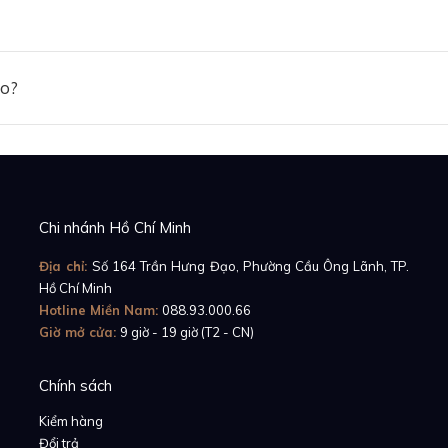
ảo?
Chi nhánh Hồ Chí Minh
Địa chỉ:
Số 164 Trần Hưng Đạo, Phường Cầu Ông Lãnh, TP.
Hồ Chí Minh
Hotline Miền Nam:
088.93.000.66
Giờ mở cửa:
9 giờ - 19 giờ (T2 - CN)
Chính sách
Kiểm hàng
Đổi trả