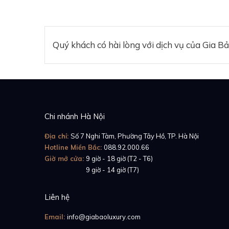
Quý khách có hài lòng với dịch vụ của Gia B
Chi nhánh Hà Nội
Địa chỉ:
Số 7 Nghi Tàm, Phường Tây Hồ, TP. Hà Nội
Hotline Miền Bắc:
088.92.000.66
Giờ mở cửa:
9 giờ - 18 giờ (T2 - T6)
Giờ mở cửa:
9 giờ - 14 giờ (T7)
Liên hệ
Email:
info@giabaoluxury.com