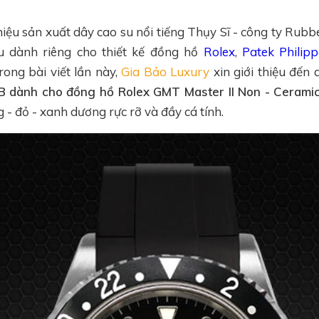
iệu sản xuất dây cao su nổi tiếng Thụy Sĩ - công ty Rub
 dành riêng cho thiết kế đồng hồ
Rolex
,
Patek Philipp
Trong bài viết lần này,
Gia Bảo Luxury
xin giới thiệu đến
B dành cho đồng hồ Rolex GMT Master II Non - Ceramic
 - đỏ - xanh dương rực rỡ và đầy cá tính.