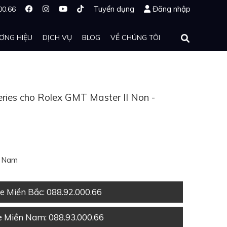
Tuyển dụng
Đăng nhập
00.66
ƠNG HIỆU
DỊCH VỤ
BLOG
VỀ CHÚNG TÔI
ries cho Rolex GMT Master II Non -
t Nam
ne Miền Bắc
: 088.92.000.66
ne Miền Nam
: 088.93.000.66