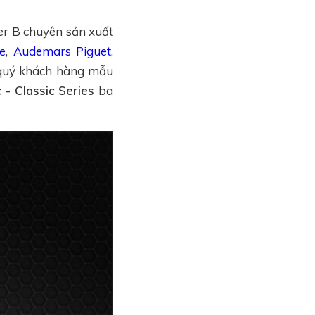
ber B chuyên sản xuất
e
,
Audemars Piguet
,
 quý khách hàng mẫu
 - Classic Series
ba