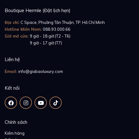
Boutique Hermle (Đặt lịch hẹn)
Chống nước, đi mưa, đi bơi hay bất cứ hoạt động nào
Địa chỉ:
C Space, Phường Tân Thuận, TP. Hồ Chí Minh
dưới nước, chủ nhân hoàn toàn có thể mang theo bên
Hotline Miền Nam:
088.93.000.66
Giờ mở cửa:
9 giờ - 18 giờ (T2 - T6)
mình và không phải lo lắng dây sẽ bốc mùi như các
Giờ mở cửa:
9 giờ - 17 giờ (T7)
mẫu dây làm từ da cá sấu thật khác.
Dây cao su
Rubber B dành cho đồng hồ Patek Philippe Nautilus
Liên hệ
5711 - SwimSkin® Giả Da Cá Sấu
có kích thước tiêu
Email:
info@giabaoluxury.com
chuẩn là 15,5 - 22cm phù hợp với nhiều cỡ cổ tay
người đeo.
Kết nối
Chính sách
Kiểm hàng