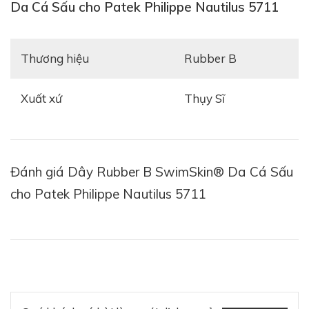
Da Cá Sấu cho Patek Philippe Nautilus 5711
Thương hiệu
Rubber B
Xuất xứ
Thụy Sĩ
Vẫn giữ nguyên thiết kế thuôn dài, gọn gàng tương
đồng với các mẫu dây da của hãng
Patek Philippe
,
Đánh giá Dây Rubber B SwimSkin® Da Cá Sấu
thiết kế lần này có vẻ ngoài giống với da cá sấu khi sở
cho Patek Philippe Nautilus 5711
hữu những vân da tự nhiên nhưng thực sự lại là 100%
cao su nguyên chất. Do đó, sản phẩm không thấm
nước và dành cho mọi hoạt động dưới nước.