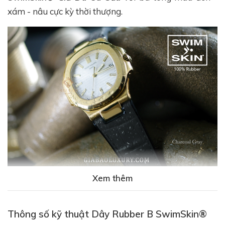
xám - nâu cực kỳ thời thượng.
Xem thêm
Thông số kỹ thuật Dây Rubber B SwimSkin®