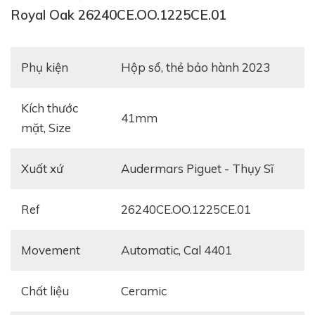
Royal Oak 26240CE.OO.1225CE.01
Phụ kiện
Hộp sổ, thẻ bảo hành 2023
Kích thước
41mm
mặt, Size
Xuất xứ
Audermars Piguet - Thụy Sĩ
Ref
26240CE.OO.1225CE.01
Movement
automatic, Cal 4401
Chất liệu
ceramic