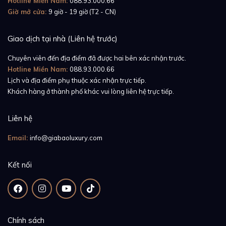
Hotline Miền Nam:
088.93.000.66
Giờ mở cửa:
9 giờ - 19 giờ (T2 - CN)
Giao dịch tại nhà (Liên hệ trước)
Chuyên viên đến địa điểm đã được hai bên xác nhận trước.
Góp phần giúp cho đồng hồ ấn tượng hơn đó chính là
Hotline Miền Nam:
088.93.000.66
thiết kế dây đeo bằng vàng hồng 18k. Có thể, so với
Lịch và địa điểm phụ thuộc xác nhận trực tiếp.
dây da cá sấu thì dây đeo vàng hồng 18k không được
Khách hàng ở thành phố khác vui lòng liên hệ trực tiếp.
mềm mại bằng nhưng xét về tính đồng điệu, hài hòa
với bộ vỏ và mặt số đồng hồ thì thiết kế này lại hơn
Liên hệ
hẳn một bậc. Kết hợp với bộ khóa gập ẩn và 3 mối
Email:
info@giabaoluxury.com
nối liên kết chặt chẽ với nhau thì dây đeo bằng vàng
hồng 18k sẵn sàng chinh phục các quý ông một cách
Kết nối
hoàn hảo nhất.
Chính sách