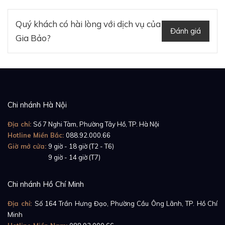
đường vân sóng hài hòa tạo nên những khoảng trắng
riêng biệt giúp đồng hồ có thể tỏa sáng trong những
Quý khách có hài lòng với dịch vụ của
Đánh giá
sự kiện quan trọng. Mặt số
Đồng Hồ Ballon Bleu De
Gia Bảo?
Cartier W69004Z2
vẫn sở hữu những chi tiết đặc
trưng của thương hiệu Cartier nổi tiếng như cọc số La
Mã, thang đo phút hình tròn cách điệu tại vị trí 3h, bộ
kim hình thanh kiếm màu xanh bằng thép ở trung
tâm và đặc biệt là tên thương hiệu sắc sảo ngay dưới
Chi nhánh Hà Nội
vị trí 12h.
Địa chỉ:
Số 7 Nghi Tàm, Phường Tây Hồ, TP. Hà Nội
Hotline Miền Bắc:
088.92.000.66
Giờ mở cửa:
9 giờ - 18 giờ (T2 - T6)
Giờ mở cửa:
9 giờ - 14 giờ (T7)
Chi nhánh Hồ Chí Minh
Địa chỉ:
Số 164 Trần Hưng Đạo, Phường Cầu Ông Lãnh, TP. Hồ Chí
Minh