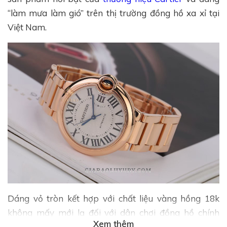
“làm mưa làm gió” trên thị trường đồng hồ xa xỉ tại
Việt Nam.
Dáng vỏ tròn kết hợp với chất liệu vàng hồng 18k
không mấy mới lạ đối với dân chơi đồng hồ chính
Xem thêm
hiệu. Nhưng dưới bàn tay điêu luyện của thợ gia công