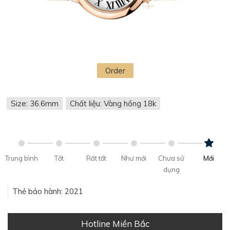
Order
Size: 36.6mm
Chất liệu: Vàng hồng 18k
Trung bình
Tốt
Rất tốt
Như mới
Chưa sử
Mới
dụng
Thẻ bảo hành: 2021
Hotline Miền Bắc