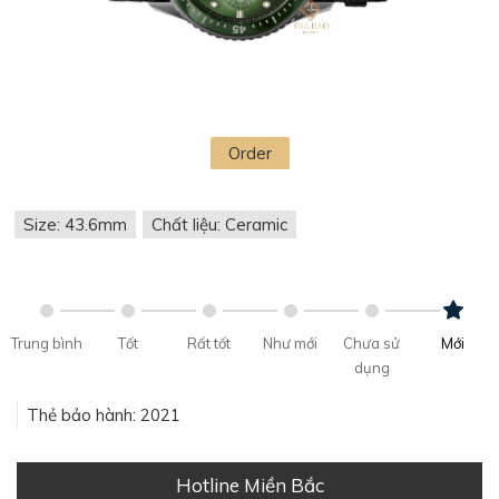
Order
Size: 43.6mm
Chất liệu: Ceramic
Trung bình
Tốt
Rất tốt
Như mới
Chưa sử
Mới
dụng
Thẻ bảo hành: 2021
Hotline Miền Bắc