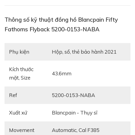
Thông số kỹ thuật đồng hồ Blancpain Fifty
Fathoms Flyback 5200-0153-NABA
Phụ kiện
hộp, sổ, thẻ bảo hành 2021
Kích thước
Tất nhiên, điều này sẽ dẫn tới việc chiếc đồng hồ có
43.6mm
mặt, Size
thêm hai nút bấm bên cạnh núm vặn chỉnh giờ. Có
càng nhiều nút bấm thì sẽ có càng nhiều lỗ hổng, và
Ref
5200-0153-NABA
theo đó càng nhiều vị trí nước có thể chui vào máy.
Tuy vậy, bạn không cần quá lo lắng vì chiếc
Blancpain
Xuất xứ
Blancpain - Thụy sĩ
Fifty Fathoms Flyback 5200-0153-NABA
vẫn đảm
bảo khả năng chống nước lên tới 300m.
Movement
automatic, Cal F385