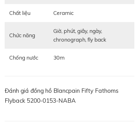
Tham khảo:
Blancpain Fifty Fathoms - Bộ sưu tập
định hình dòng đồng hồ lặn
Chất liệu
ceramic
giờ, phút, giây, ngày,
Chức năng
chronograph, fly back
Chống nước
30m
Đánh giá đồng hồ Blancpain Fifty Fathoms
Flyback 5200-0153-NABA
Bộ vỏ đồng hồ được chế tác từ chất liệu Ceramic cực
kỳ đặc biệt, có độ cứng cao và trọng lượng nhẹ. Vì thế,
bộ vỏ 43.6mm có thể chống xước rất tốt, đồng thời
tạo cảm giác thoải mái cho người dùng khi đeo liên