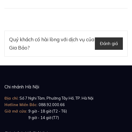
dáng tròn được chế tác vô cùng tinh tế, khéo léo đến
từng đường nét. Tuy vậy, nhà Blancpain đã nâng tầm
chiếc đồng hồ của mình lên một cảnh giới cao hơn của
vẻ đẹp khi sử dụng chất liệu
vàng đỏ 18K
khi chế tác
bộ vỏ - chất liệu đại diện cho sự sang trọng tột bậc.
Quý khách có hài lòng với dịch vụ của
Đánh giá
Gia Bảo?
Chi nhánh Hà Nội
Địa chỉ:
Số 7 Nghi Tàm, Phường Tây Hồ, TP. Hà Nội
Hotline Miền Bắc:
088.92.000.66
Giờ mở cửa:
9 giờ - 18 giờ (T2 - T6)
Giờ mở cửa:
9 giờ - 14 giờ (T7)