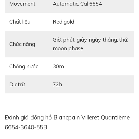
Movement
automatic, Cal 6654
Chất liệu
red gold
giờ, phút, giây, ngày, tháng, thứ,
Chức năng
moon phase
Chống nước
30m
Dự trữ
72h
So với những người tiền nhiệm trong cùng bộ sưu tập
của mình,
Blancpain Villeret Quantième 6654-3640-
Đánh giá đồng hồ Blancpain Villeret Quantième
55B
không sở hữu thiết kế quá khác biệt. Tổng thể
6654-3640-55B
mà nói, mẫu đồng hồ này vẫn sử dụng bộ vỏ đồng hồ