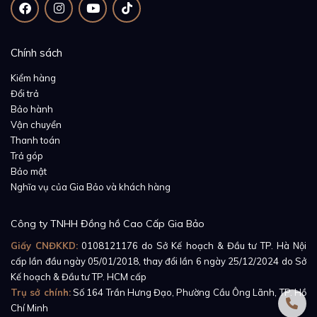
Chính sách
Kiểm hàng
Đổi trả
Bảo hành
Vận chuyển
Thanh toán
Trả góp
Bảo mật
Nghĩa vụ của Gia Bảo và khách hàng
Vẫn tiếp tục sử dụng chất liệu vàng đỏ 18K, những
người thợ đồng hồ nhà Blancpain đã tạo nên phần
Công ty TNHH Đồng hồ Cao Cấp Gia Bảo
vành bezel với kiểu dáng vô cùng xuất sắc. Cách vận
Giấy CNĐKKD:
0108121176
do Sở Kế hoạch & Đầu tư TP. Hà Nội
dụng tài tình chất liệu này cũng giúp cho toàn bộ
cấp lần đầu ngày 05/01/2018, thay đổi lần 6 ngày 25/12/2024 do Sở
Kế hoạch & Đầu tư TP. HCM cấp
chiếc đồng hồ trở nên hài hòa hơn, hợp với nhau
Trụ sở chính:
Số 164 Trần Hưng Đạo, Phường Cầu Ông Lãnh, TP. Hồ
thành một thể thống nhất tôn lên vẻ đẹp của quyền
Chí Minh