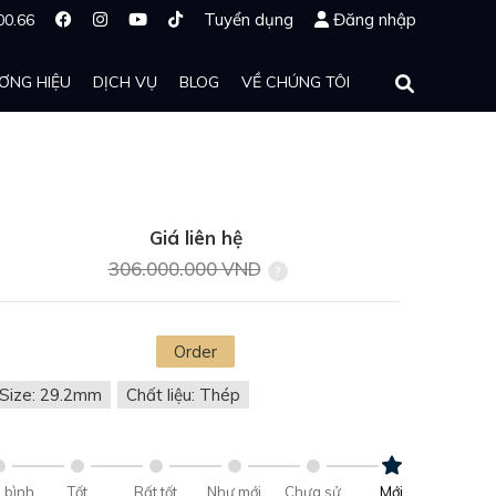
Tuyển dụng
Đăng nhập
00.66
ƠNG HIỆU
DỊCH VỤ
BLOG
VỀ CHÚNG TÔI
Giá liên hệ
306.000.000 VND
Order
Size: 29.2mm
Chất liệu: Thép
 bình
Tốt
Rất tốt
Như mới
Chưa sử
Mới