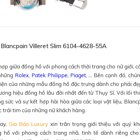
ồ Blancpain Villeret Slim 6104-4628-55A
hợp giữa đồng hồ với phong cách thời trang cho nữ giới, c
 những
Rolex
,
Patek Philippe
,
Piaget
, … Bên cạnh đó, chú
hiện của những mẫu đồng hồ đặc trưng dành cho phái đẹ
ơng hiệu đồng hồ lâu đời nhất đến từ Thụy Sĩ. Với lối t
sức và sự kết hợp hài hòa giữa các loại vật liệu, Blanc
c trái tim của những nữ khách hàng.
nay,
Gia Bảo Luxury
xin trân trọng giới thiệu với quý 
g hồ với phong cách trang nhã, tinh tế dành riêng cho