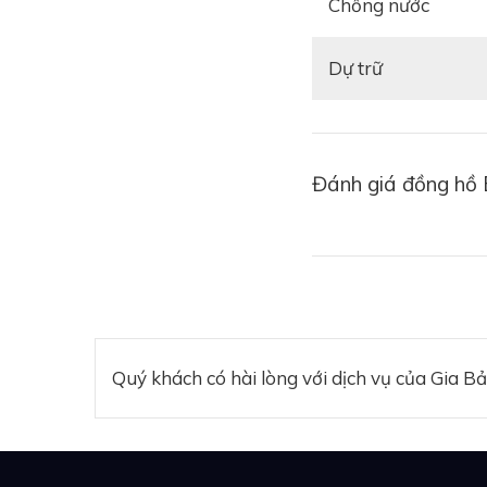
Chống nước
màu sắc điềm đạm ch
Dự trữ
Xem thêm:
Đồng 
Đánh giá đồng hồ 
Quý khách có hài lòng với dịch vụ của Gia B