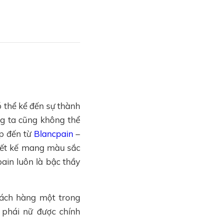
ó thể kể đến sự thành
ng ta cũng không thể
p đến từ
Blancpain
–
hiết kế mang màu sắc
pain luôn là bậc thầy
khách hàng một trong
 phái nữ được chính