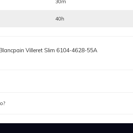
30m
o thiết kế tổng thể của sản phẩm.
40h
Hồ Blancpain Villeret Quantième Complet 40mm 6654A
Blancpain Villeret Slim 6104-4628-55A
ảo?