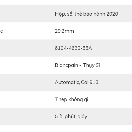
hộp, sổ, thẻ bảo hành 2020
ze
29.2mm
6104-4628-55A
Blancpain - Thụy Sĩ
automatic, Cal 913
thép không gỉ
ới mọi khách hàng ngay từ ánh nhìn đầu tiên chính là bộ
giờ, phút, giây
 hoàn thiện vô cùng công phu, tỉ mỉ.
Blancpain Villeret 
ng tròn được chế tác từ thép không gỉ - chất liệu tôn lên