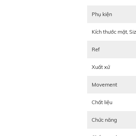
Phụ kiện
Kích thước mặt, Si
Ref
Xuất xứ
Movement
Chất liệu
Gây ấn tượng mạnh v
Chức năng
Blancpain chế tác và
hữu bộ vỏ đồng hồ dá