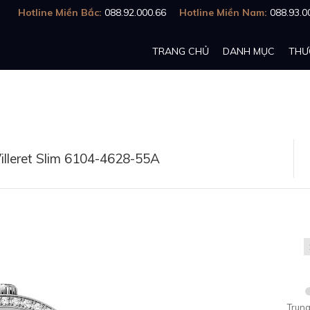
Hotline Miền Bắc:
088.92.000.66
Hotline Miền Nam:
088.93.0
TRANG CHỦ
DANH MỤC
THƯ
illeret Slim 6104-4628-55A
Trung