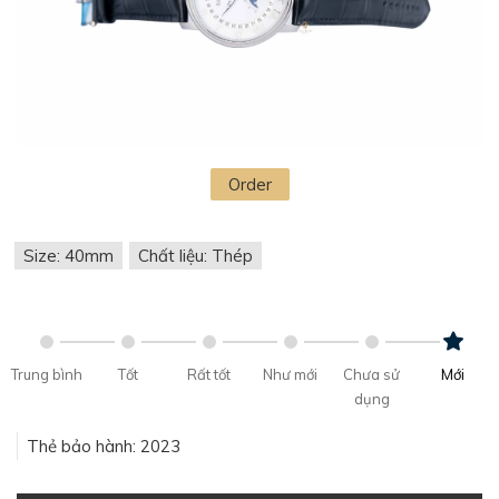
Order
Size: 40mm
Chất liệu: Thép
Trung bình
Tốt
Rất tốt
Như mới
Chưa sử
Mới
dụng
Thẻ bảo hành: 2023