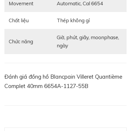
Movement
automatic, Cal 6654
Chất liệu
thép không gỉ
giờ, phút, giây, moonphase,
Chức năng
ngày
Xem thêm:
Review trên tay đồng hồ Blancpain
Leman Complete Calendar - Thương hiệu đồng hồ
lâu đời nhất?
Đánh giá đồng hồ Blancpain Villeret Quantième
Complet 40mm 6654A-1127-55B