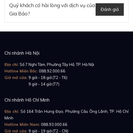
Quý khách có hài lòng với dịch vụ của
Đánh giá
Gia Bảo?
Những năm thuộc thập niên 1980, Blancpain đang
trong công cuộc cố gắng định hình lại hình ảnh và
hoàn thiện đồng hồ lịch đầy đủ có kèm chức năng
Chi nhánh Hà Nội
moonphase của mình một cách nhanh chóng. Model
có chức năng lịch đầy đủ đi kèm lịch tuần trăng mới
Địa chỉ:
Số 7 Nghi Tàm, Phường Tây Hồ, TP. Hà Nội
Hotline Miền Bắc:
088.92.000.66
nhất của hãng trong giai đoạn hiện đại chính là
Giờ mở cửa:
9 giờ - 18 giờ (T2 - T6)
Villeret Quantième Complet 40mm 6654A-1127-
Giờ mở cửa:
9 giờ - 14 giờ (T7)
55B
.
Chi nhánh Hồ Chí Minh
Địa chỉ:
Số 164 Trần Hưng Đạo, Phường Cầu Ông Lãnh, TP. Hồ Chí
Minh
Hotline Miền Nam:
088.93.000.66
Giờ mở cửa:
9 giờ - 19 giờ (T2 - CN)