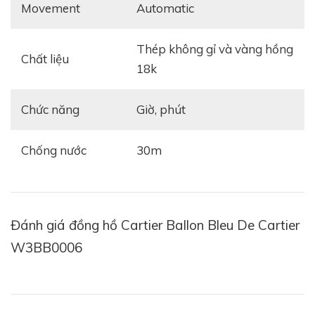
thiết kế lần này.
Movement
automatic
Tham khảo:
Review đồng hồ Cartier Ballon Bleu
thép không gỉ và vàng hồng
de Cartier
Chất liệu
18k
Chức năng
Giờ, phút
Chống nước
30m
Đánh giá đồng hồ Cartier Ballon Bleu De Cartier
W3BB0006
Tương tự với bộ vỏ, phần dây đeo của chiếc đồng hồ
cũng được chế tác từ hai chất liệu khác nhau. Những