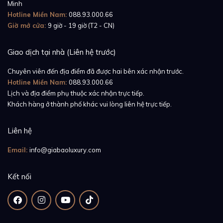
Minh
cây kim xanh lam.
Hotline Miền Nam:
088.93.000.66
Giờ mở cửa:
9 giờ - 19 giờ (T2 - CN)
Để tạo ra màu xanh lam này, Cartier không sử dụng
sơn như bình thường. Thay vào đó, họ nung nóng kim
Giao dịch tại nhà (Liên hệ trước)
để tạo nên một lớp oxit bao bọc bên ngoài. Nhiệt độ
để tạo ra màu xanh lam vào khoảng gần 300 độ C.
Chuyên viên đến địa điểm đã được hai bên xác nhận trước.
Hotline Miền Nam:
088.93.000.66
Nếu có một chút sai lệch, lớp oxit sẽ bị chuyển qua
Lịch và địa điểm phụ thuộc xác nhận trực tiếp.
màu khác, và công đoạn này cần được thực hiện lại từ
Khách hàng ở thành phố khác vui lòng liên hệ trực tiếp.
đầu.
Liên hệ
Bên trong chiếc đồng hồ là bộ máy Caliber 076 có
khả năng tự động lên dây cót. Tuy nhiên, chúng ta sẽ
Email:
info@giabaoluxury.com
không thể quan sát được chi tiết này, do mặt đáy
Kết nối
đồng hồ đã được làm kín. Đây là máy Ebauche của
ETA, một thương hiệu sản xuất máy của tập đoàn
Swatch.