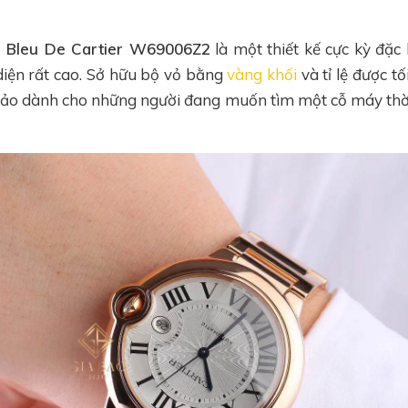
n Bleu De Cartier W69006Z2
là một thiết kế cực kỳ đặc
diện rất cao. Sở hữu bộ vỏ bằng
vàng khối
và tỉ lệ được t
ảo dành cho những người đang muốn tìm một cỗ máy thời 