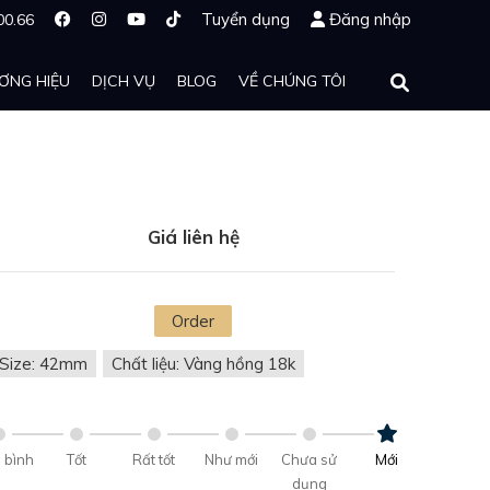
Tuyển dụng
Đăng nhập
00.66
ƠNG HIỆU
DỊCH VỤ
BLOG
VỀ CHÚNG TÔI
Giá liên hệ
Order
Size: 42mm
Chất liệu: Vàng hồng 18k
 bình
Tốt
Rất tốt
Như mới
Chưa sử
Mới
dụng