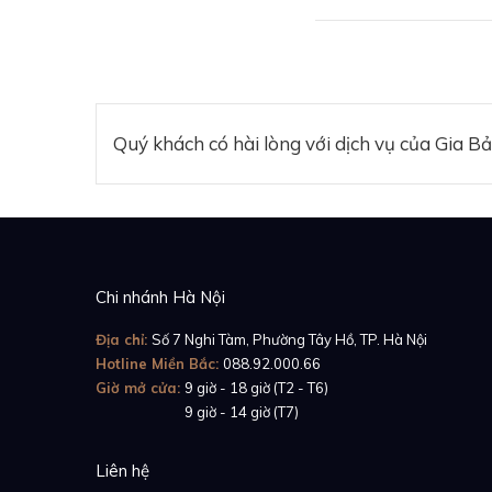
Nhìn vào bộ vỏ của
đặt bên trong khoen 
trên bộ vỏ và khôn
màu xanh lam nổi bật
Quý khách có hài lòng với dịch vụ của Gia B
Tham khảo:
Revie
Chi nhánh Hà Nội
Địa chỉ:
Số 7 Nghi Tàm, Phường Tây Hồ, TP. Hà Nội
Hotline Miền Bắc:
088.92.000.66
Giờ mở cửa:
9 giờ - 18 giờ (T2 - T6)
Giờ mở cửa:
9 giờ - 14 giờ (T7)
Liên hệ