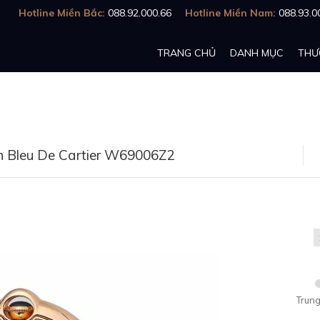
Hotline Miền Bắc:
088.92.000.66
Hotline Miền Nam:
088.93.0
TRANG CHỦ
DANH MỤC
THƯ
on Bleu De Cartier W69006Z2
Trung