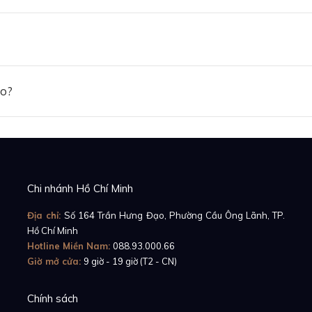
 chiếc
Cartier Ballon Bleu De Cartier W69006Z2
, ta có t
tròn của bộ vỏ. Nhờ thế, nếu có vật nào va chạm với đồn
g chạm vào núm vặn. Chưa hết, trên núm vặn còn có thê
, đi theo đúng truyền thống của thương hiệu Cartier.
ảo?
w đồng hồ Cartier Captive de Cartier - Nét đẹp quý phái 
Chi nhánh Hồ Chí Minh
Địa chỉ:
Số 164 Trần Hưng Đạo, Phường Cầu Ông Lãnh, TP.
Hồ Chí Minh
Hotline Miền Nam:
088.93.000.66
Giờ mở cửa:
9 giờ - 19 giờ (T2 - CN)
Chính sách