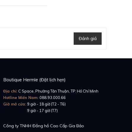
hể thấy núm vặn được
g hồ thì nó chỉ trượt
m một viên Sapphire
Đánh giá
gửi tặng mỗi quý cô
Boutique Hermle (Đặt lịch hẹn)
Địa chỉ:
C Space, Phường Tân Thuận, TP. Hồ Chí Minh
Hotline Miền Nam:
088.93.000.66
Giờ mở cửa:
9 giờ - 18 giờ (T2 - T6)
Giờ mở cửa:
9 giờ - 17 giờ (T7)
Công ty TNHH Đồng hồ Cao Cấp Gia Bảo