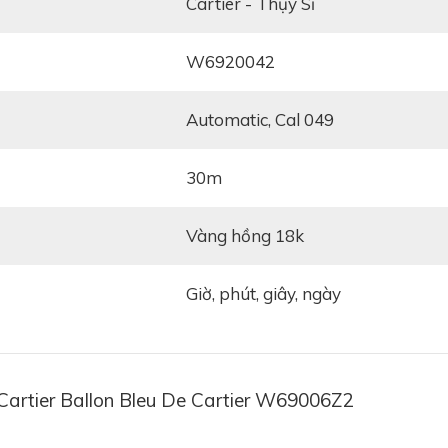
Cartier - Thụy Sĩ
W6920042
automatic, Cal 049
30m
vàng hồng 18k
Giờ, phút, giây, ngày
Cartier Ballon Bleu De Cartier W69006Z2