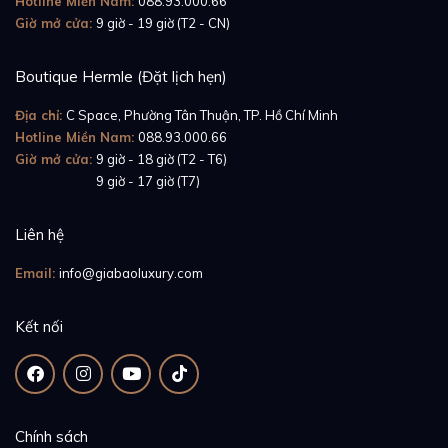
Hotline Miền Nam:
088.93.000.66
chỉnh và tạo phong cách mới lạ, độc đáo. Núm điều
Giờ mở cửa:
9 giờ - 19 giờ (T2 - CN)
chỉnh được thiết kế theo kiểu dáng vương miện, đính
đá sapphire cao cấp hình cabochon màu xanh lam vô
Boutique Hermle (Đặt lịch hẹn)
cùng bắt mắt.
Địa chỉ:
C Space, Phường Tân Thuận, TP. Hồ Chí Minh
Hotline Miền Nam:
088.93.000.66
Giờ mở cửa:
9 giờ - 18 giờ (T2 - T6)
Giờ mở cửa:
9 giờ - 17 giờ (T7)
Liên hệ
Email:
info@giabaoluxury.com
Kết nối
Chính sách