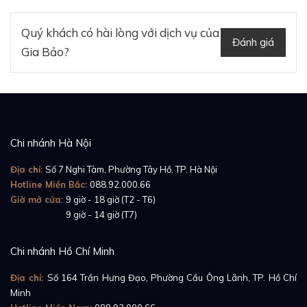
Quý khách có hài lòng với dịch vụ của
Đánh giá
Gia Bảo?
Chi nhánh Hà Nội
Vành bezel là một trong những điểm nhấn giúp cho
Địa chỉ:
Số 7 Nghi Tàm, Phường Tây Hồ, TP. Hà Nội
đồng hồ nhận được cái “gật đầu” từ khách hàng từ cái
Hotline Miền Bắc:
088.92.000.66
Giờ mở cửa:
9 giờ - 18 giờ (T2 - T6)
nhìn đầu tiên. Không quá cầu kỳ cũng không hề đơn
Giờ mở cửa:
9 giờ - 14 giờ (T7)
điệu, thiết kế vành bezel mang đến một sắc màu sang
trọng của chất liệu vàng hồng 18k, được xử lý đánh
Chi nhánh Hồ Chí Minh
bóng giúp cho đồng hồ tỏa sáng trong mọi sự kiện
Địa chỉ:
Số 164 Trần Hưng Đạo, Phường Cầu Ông Lãnh, TP. Hồ Chí
lớn nhỏ. Đặc biệt, ngay vị trí núm điều chỉnh, vành
Minh
bezel được thiết kế nhô ra giúp bảo vệ núm điều