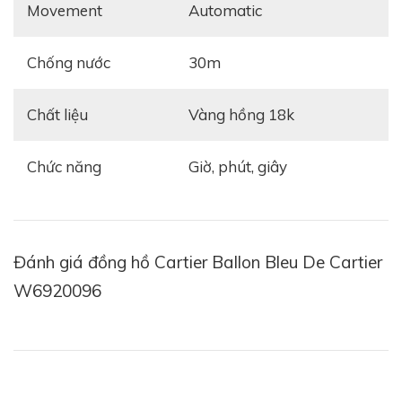
Movement
automatic
Chống nước
30m
Chất liệu
vàng hồng 18k
Chức năng
Giờ, phút, giây
Đánh giá đồng hồ Cartier Ballon Bleu De Cartier
W6920096
Tham khảo:
Review đồng hồ Cartier Captive de
Cartier - Nét đẹp quý phái gửi tặng mỗi quý cô