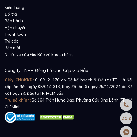
Kiểm hàng
Đổi trả
Bảo hành
Vận chuyển
Thanh toán
Mặt số đồng hồ được mạ bạc và trang trí bằng chi tiết
Trả góp
Bảo mật
hình vân sóng ở trung tâm giúp cho đồng hồ toát lên
Nghĩa vụ của Gia Bảo và khách hàng
vẻ đẹp trang nhã, quý phái và đầy sức hút. Cọc số La
Mã màu đen nổi bật và tạo hiệu ứng thẩm mỹ khi kết
Công ty TNHH Đồng hồ Cao Cấp Gia Bảo
hợp với tone trắng chủ đạo của mặt số. Bộ kim ở
Giấy CNĐKKD:
0108121176
do Sở Kế hoạch & Đầu tư TP. Hà Nội
trung tâm gây thương nhớ bởi kiểu dáng hình thanh
cấp lần đầu ngày 05/01/2018, thay đổi lần 6 ngày 25/12/2024 do Sở
kiếm màu xanh lạ mắt.
Kế hoạch & Đầu tư TP. HCM cấp
Trụ sở chính:
Số 164 Trần Hưng Đạo, Phường Cầu Ông Lãnh, TP. Hồ
Chí Minh
Zalo