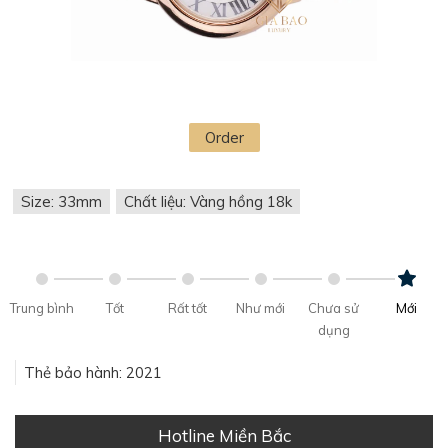
Order
Size: 33mm
Chất liệu: Vàng hồng 18k
Trung bình
Tốt
Rất tốt
Như mới
Chưa sử
Mới
dụng
Thẻ bảo hành: 2021
Hotline Miền Bắc