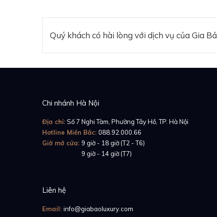
Quý khách có hài lòng với dịch vụ của Gia B
Chi nhánh Hà Nội
Địa chỉ:
Số 7 Nghi Tàm, Phường Tây Hồ, TP. Hà Nội
Hotline Miền Bắc:
088.92.000.66
Giờ mở cửa:
9 giờ - 18 giờ (T2 - T6)
Giờ mở cửa:
9 giờ - 14 giờ (T7)
Liên hệ
Email:
info@giabaoluxury.com