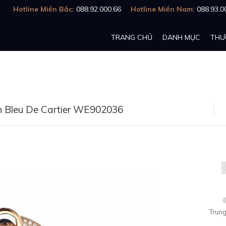
Hotline Miền Bắc:
088.92.000.66
Hotline Miền Nam:
088.93.0
TRANG CHỦ
DANH MỤC
THƯ
on Bleu De Cartier WE902036
Trung