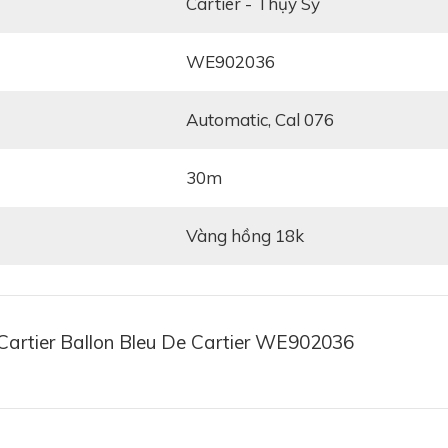
Cartier - Thụy Sỹ
WE902036
automatic, Cal 076
30m
vàng hồng 18k
 vỏ, đập vào mắt người đối diện chính là sợi dây bằng d
ng hồ nữ, các thương hiệu có thể thoải mái hơn, tự do hơ
Cartier Ballon Bleu De Cartier WE902036
là sợi dây da nâu hay đen nhàm chán, thiết kế này có sợi
h.