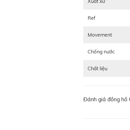
Xuất xứ
Ref
Movement
Chống nước
Chất liệu
Chưa cần nhìn vào bộ
sặc sỡ. Với dòng đồ
Đánh giá đồng hồ 
màu sắc. Không chỉ 
năng lượng và cá tín