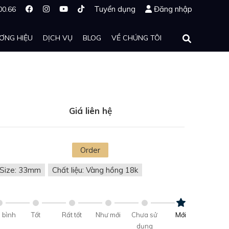
Tuyển dụng
Đăng nhập
00.66
ƠNG HIỆU
DỊCH VỤ
BLOG
VỀ CHÚNG TÔI
Giá liên hệ
Order
Size: 33mm
Chất liệu: Vàng hồng 18k
 bình
Tốt
Rất tốt
Như mới
Chưa sử
Mới
dụng