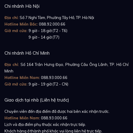
Chi nhánh Hà Nội
Địa chỉ:
Số 7 Nghi Tàm, Phường Tây Hồ, TP. Hà Nội
Hotline Miền Bắc:
088.92.000.66
Giờ mở cửa:
9 giờ - 18 giờ (T2 - T6)
Giờ mở cửa:
9 giờ - 14 giờ (T7)
Chi nhánh Hồ Chí Minh
Đối lập với vỏ đồng hồ cầu kỳ, sang trọng bậc nhất thì
vành bezel lại khá đơn giản. Cartier chế tác vành
Địa chỉ:
Số 164 Trần Hưng Đạo, Phường Cầu Ông Lãnh, TP. Hồ Chí
bezel bằng vàng hồng 18k để mang lại vẻ đẹp đồng
Minh
Hotline Miền Nam:
088.93.000.66
điệu cho tổng thể đồng hồ. Ngoài ra, vành bezel nhỏ
Giờ mở cửa:
9 giờ - 19 giờ (T2 - CN)
gọn, được đánh bóng sang trọng cũng giúp siêu
phẩm này ghi điểm với các quý ông thành đạt.
Giao dịch tại nhà (Liên hệ trước)
Chuyên viên đến địa điểm đã được hai bên xác nhận trước.
Hotline Miền Nam:
088.93.000.66
Lịch và địa điểm phụ thuộc xác nhận trực tiếp.
Khách hàng ở thành phố khác vui lòng liên hệ trực tiếp.