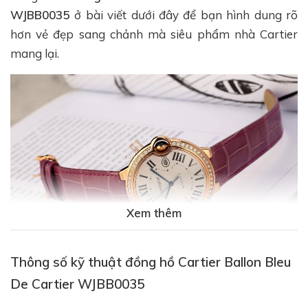
WJBB0035
ở bài viết dưới đây để bạn hình dung rõ
hơn vẻ đẹp sang chảnh mà siêu phẩm nhà Cartier
mang lại.
Xem thêm
Thông số kỹ thuật đồng hồ Cartier Ballon Bleu
De Cartier WJBB0035
Điểm nhấn đầu tiên để khách hàng không thể rời mắt
khi ngắm nhìn
Đồng Hồ Cartier Ballon Bleu De