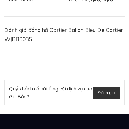
Đánh giá đồng hồ Cartier Ballon Bleu De Cartier
WJBB0035
Tham khảo:
Review đồng hồ Cartier Captive de
Cartier - Nét đẹp quý phái gửi tặng mỗi quý cô
Quý khách có hài lòng với dịch vụ của
Đánh giá
Gia Bảo?