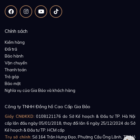
Chính sách
Kiểm hàng
Đổi trả
Bảo hành
Vận chuyển
Thanh toán
Trả góp
Bảo mật
Nghĩa vụ của Gia Bảo và khách hàng
Công ty TNHH Đồng hồ Cao Cấp Gia Bảo
Giấy CNĐKKD:
0108121176
do Sở Kế hoạch & Đầu tư TP. Hà Nội
cấp lần đầu ngày 05/01/2018, thay đổi lần 6 ngày 25/12/2024 do Sở
Kế hoạch & Đầu tư TP. HCM cấp
Không chỉ ấn tượng với gam màu xám, mặt số đồng
Trụ sở chính:
Số 164 Trần Hưng Đạo, Phường Cầu Ông Lãnh, TP. Hồ