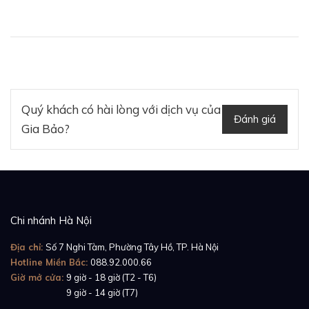
Quý khách có hài lòng với dịch vụ của
Đánh giá
Gia Bảo?
Chi nhánh Hà Nội
Dây đeo đồng hồ thiết kế đơn giản gồm 1 mối nối to
bản với gam màu trắng thép không gỉ, bề mặt trơn,
Địa chỉ:
Số 7 Nghi Tàm, Phường Tây Hồ, TP. Hà Nội
nhẵn và có độ bóng sáng cao góp phần làm tăng
Hotline Miền Bắc:
088.92.000.66
Giờ mở cửa:
9 giờ - 18 giờ (T2 - T6)
thêm tính thẩm mỹ của chiếc đồng hồ.
Giờ mở cửa:
9 giờ - 14 giờ (T7)