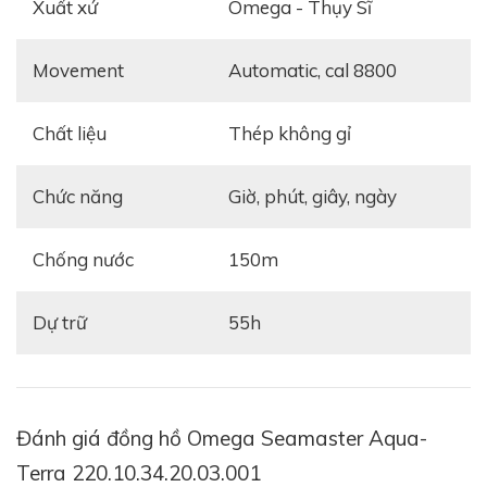
Xuất xứ
Omega - Thụy Sĩ
Movement
automatic, cal 8800
Đồng hồ này với vỏ ngoài được thiết kế với kích thước
34mm rất phù hợp với cổ tay các quý cô. Vỏ ngoài
Chất liệu
thép không gỉ
của chiếc đồng hồ được tạo nên từ chất liệu thép
không gỉ được mài dũa và đánh bóng tỉ mỉ. Dáng mặt
Chức năng
giờ, phút, giây, ngày
tròn cổ điển tôn lên sự nhẹ nhàng, quý phái cho quý
cô khi đeo.
Chống nước
150m
Dự trữ
55h
Đánh giá đồng hồ Omega Seamaster Aqua-
Terra 220.10.34.20.03.001