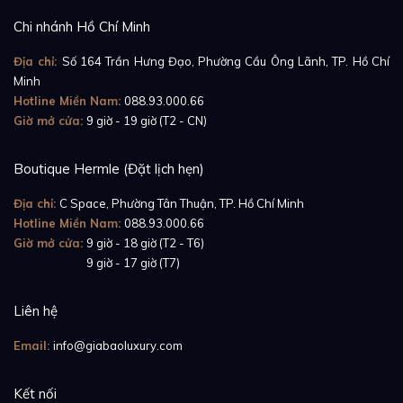
cô khi theo dõi. Toàn bộ dây đeo được làm từ chất liệu
Chi nhánh Hồ Chí Minh
thép không gỉ bền bỉ, có độ nhẹ hoàn hảo mang đến
Địa chỉ:
Số 164 Trần Hưng Đạo, Phường Cầu Ông Lãnh, TP. Hồ Chí
trải nghiệm đeo thoải mái cho các quý cô.
Minh
Hotline Miền Nam:
088.93.000.66
Giờ mở cửa:
9 giờ - 19 giờ (T2 - CN)
Boutique Hermle (Đặt lịch hẹn)
Địa chỉ:
C Space, Phường Tân Thuận, TP. Hồ Chí Minh
Hotline Miền Nam:
088.93.000.66
Giờ mở cửa:
9 giờ - 18 giờ (T2 - T6)
Giờ mở cửa:
9 giờ - 17 giờ (T7)
Liên hệ
Email:
info@giabaoluxury.com
Kết nối