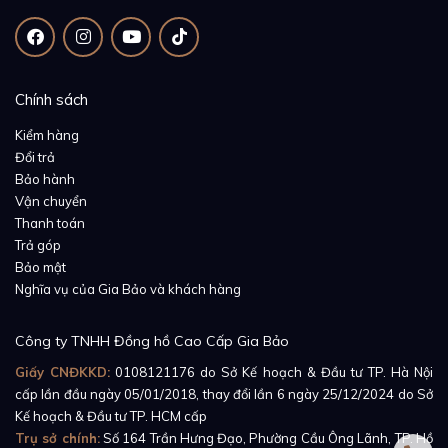
Chính sách
Đồng Hồ Omega Seamaster Aqua-Terra
220.10.34.20.03.001
được trang bị bộ máy
Kiểm hàng
automatic, Cal 8800 gồm 35 chân kính, dao động với
Đổi trả
Bảo hành
tần số 25.200 vph cho phép đồng hồ thực hiện những
Vận chuyển
chức năng chính như báo ngày, giờ, phút, giây. Đồng
Thanh toán
hồ có khả năng dự trữ năng lượng trong khoảng 55h
Trả góp
và có khả năng chịu nước 150m.
Bảo mật
Nghĩa vụ của Gia Bảo và khách hàng
Công ty TNHH Đồng hồ Cao Cấp Gia Bảo
Giấy CNĐKKD:
0108121176
do Sở Kế hoạch & Đầu tư TP. Hà Nội
cấp lần đầu ngày 05/01/2018, thay đổi lần 6 ngày 25/12/2024 do Sở
Kế hoạch & Đầu tư TP. HCM cấp
Trụ sở chính:
Số 164 Trần Hưng Đạo, Phường Cầu Ông Lãnh, TP. Hồ