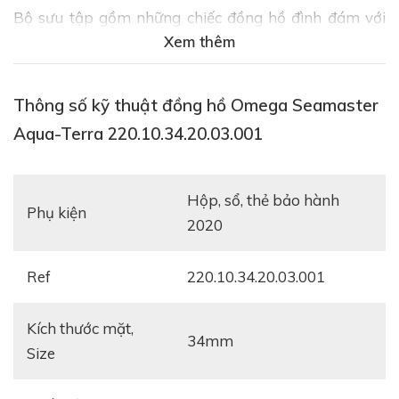
Bộ sưu tập gồm những chiếc đồng hồ đình đám với
Xem thêm
phong cách khỏe khoắn, sang trọng và thể hiện được
sự cá tính tinh tế cho quý cô. Chiếc
Đồng Hồ Omega
Seamaster Aqua-Terra 220.10.34.20.03.001
chính là
Thông số kỹ thuật đồng hồ Omega Seamaster
một mẫu thiết kế nằm trong bộ sưu tập này.
Aqua-Terra 220.10.34.20.03.001
Xem thêm:
Đồng Hồ Omega Seamaster DIVER
300M 210.22.42.20.03.001
hộp, sổ, thẻ bảo hành
Phụ kiện
2020
Ref
220.10.34.20.03.001
Kích thước mặt,
34mm
Size