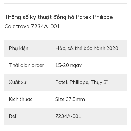
Chiếc Calatrava Pilot Travel Time đầu tiên được hạ
màn vào năm 2014 trong mã hiệu 5524G với bộ vỏ
Thông số kỹ thuật đồng hồ Patek Philippe
vàng trắng. Tiếp đến là một model vàng hồng kích
Calatrava 7234A-001
thước 37,5mm được công bố vào năm 2018 trong mã
hiệu ref. 7234. Điểm nổi bật ở phiên bản giới thiệu
đồng hồ giới thiệu tại Singapore năm vừa qua là ở
Phụ kiện
Hộp, sổ, thẻ bảo hành 2020
chất liệu vỏ và mặt số đi kèm.
Thời gian order
15-20 ngày
Xuất xứ
Patek Philippe, Thụy Sĩ
Kích thước
Size 37.5mm
Ref
7234A-001