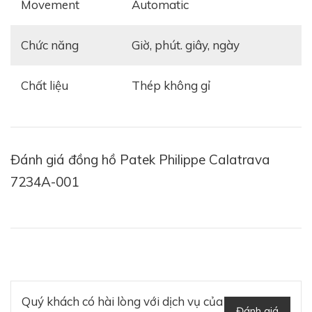
Movement
automatic
Chức năng
giờ, phút. giây, ngày
Chất liệu
thép không gỉ
Thương hiệu Patek Philippe hiếm khi mang đến một
Đánh giá đồng hồ Patek Philippe Calatrava
chiếc đồng hồ thép không gỉ. Phần lớn những cỗ máy
7234A-001
đếm thời gian thép không gỉ của thương hiệu này đều
mang ý nghĩa kỷ niệm, sản xuất giới hạn, và do đó
mang giá trị sưu tầm rất cao. Nhưng bởi không được
sản xuất thường xuyên, chúng được xem là những
món đầu tư đặc biệt hấp dẫn.
Quý khách có hài lòng với dịch vụ của
Đánh giá