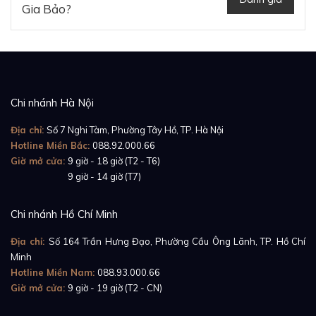
Gia Bảo?
Chi nhánh Hà Nội
Địa chỉ:
Số 7 Nghi Tàm, Phường Tây Hồ, TP. Hà Nội
Hotline Miền Bắc:
088.92.000.66
Giờ mở cửa:
9 giờ - 18 giờ (T2 - T6)
Giờ mở cửa:
9 giờ - 14 giờ (T7)
Chi nhánh Hồ Chí Minh
Địa chỉ:
Số 164 Trần Hưng Đạo, Phường Cầu Ông Lãnh, TP. Hồ Chí
Minh
Hotline Miền Nam:
088.93.000.66
Giờ mở cửa:
9 giờ - 19 giờ (T2 - CN)
Patek Philippe Calatrava Pilot Travel Time 7234A-
001 có bộ vỏ thép được đánh bóng tinh tế từ phần