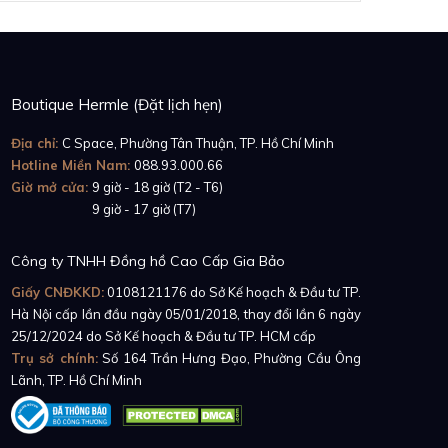
Boutique Hermle (Đặt lịch hẹn)
Địa chỉ:
C Space, Phường Tân Thuận, TP. Hồ Chí Minh
Hotline Miền Nam:
088.93.000.66
Giờ mở cửa:
9 giờ - 18 giờ (T2 - T6)
Giờ mở cửa:
9 giờ - 17 giờ (T7)
Công ty TNHH Đồng hồ Cao Cấp Gia Bảo
Giấy CNĐKKD:
0108121176
do Sở Kế hoạch & Đầu tư TP.
Hà Nội cấp lần đầu ngày 05/01/2018, thay đổi lần 6 ngày
25/12/2024 do Sở Kế hoạch & Đầu tư TP. HCM cấp
Trụ sở chính:
Số 164 Trần Hưng Đạo, Phường Cầu Ông
Lãnh, TP. Hồ Chí Minh