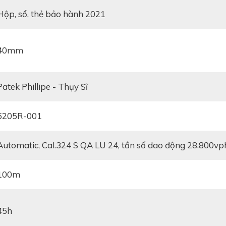
Hộp, sổ, thẻ bảo hành 2021
40mm
Patek Phillipe - Thụy Sĩ
5205R-001
Automatic, Cal.324 S QA LU 24, tần số dao động 28.800vp
100m
45h