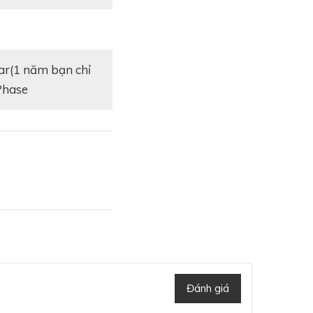
nPhase
Đánh giá