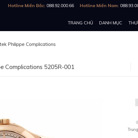
Hotline Miền Bắc:
088.92.000.66
Hotline Miền Nam:
088.93.0
TRANG CHỦ
DANH MỤC
THƯ
tek Philippe Complications
pe Complications 5205R-001
Trung