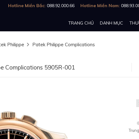
Hotline Miền Bắc:
088.92.000.66
Hotline Miền Nam:
088.93.0
TRANG CHỦ
DANH MỤC
THƯ
ek Philippe
Patek Philippe Complications
pe Complications 5905R-001
Trung