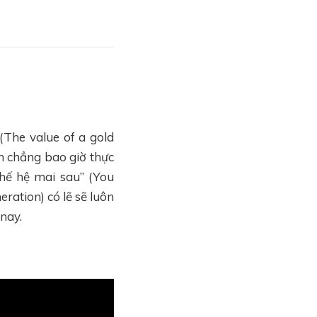
(The value of a gold
n chẳng bao giờ thực
thế hệ mai sau” (You
eration) có lẽ sẽ luôn
 nay.