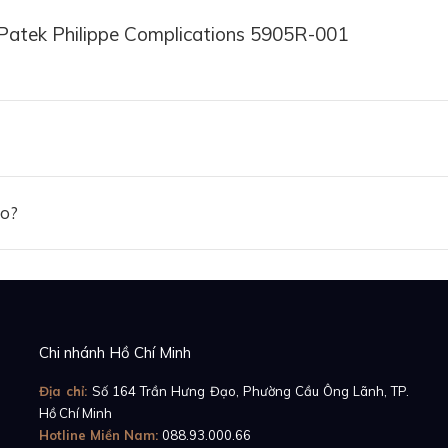
Patek Philippe Complications 5905R-001
ồng hồ để tự thưởng cho bản thân, không ít người coi đồ
 đặc biệt thông minh. Những chiếc đồng hồ Patek Philippe
u giá từ năm này qua năm khác là minh chứng rõ rệt nhất
ảo?
Chi nhánh Hồ Chí Minh
Địa chỉ:
Số 164 Trần Hưng Đạo, Phường Cầu Ông Lãnh, TP.
Hồ Chí Minh
Hotline Miền Nam:
088.93.000.66