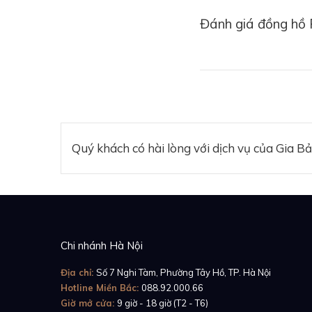
Đánh giá đồng hồ 
Bên cạnh việc mua đ
là một khoản đầu tư
trong nhiều phiên đấ
Quý khách có hài lòng với dịch vụ của Gia B
Chi nhánh Hà Nội
Địa chỉ:
Số 7 Nghi Tàm, Phường Tây Hồ, TP. Hà Nội
Hotline Miền Bắc:
088.92.000.66
Giờ mở cửa:
9 giờ - 18 giờ (T2 - T6)