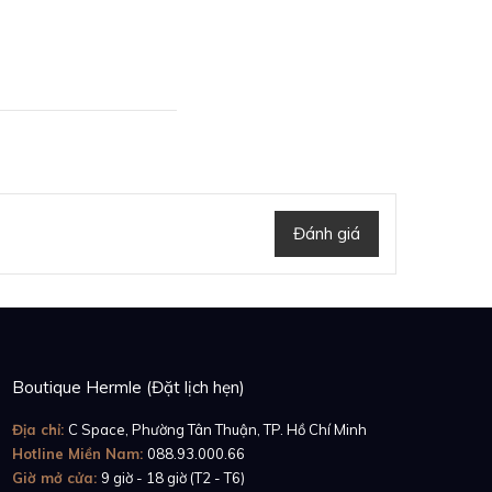
ng hồ Patek Philippe
 xuất hiện liên tiếp
 cho nhận định trên.
Đánh giá
Boutique Hermle (Đặt lịch hẹn)
Địa chỉ:
C Space, Phường Tân Thuận, TP. Hồ Chí Minh
Hotline Miền Nam:
088.93.000.66
Giờ mở cửa:
9 giờ - 18 giờ (T2 - T6)