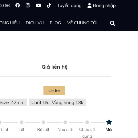
Tuyển dụng
Đăng nhập
00.66
ƠNG HIỆU
DỊCH VỤ
BLOG
VỀ CHÚNG TÔI
Giá liên hệ
Order
Size: 42mm
Chất liệu: Vàng hồng 18k
 bình
Tốt
Rất tốt
Như mới
Chưa sử
Mới
dụng