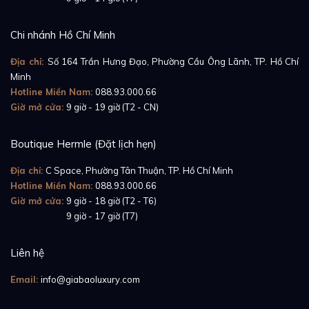
Chi nhánh Hồ Chí Minh
Địa chỉ:
Số 164 Trần Hưng Đạo, Phường Cầu Ông Lãnh, TP. Hồ Chí
Minh
Hotline Miền Nam:
088.93.000.66
Giờ mở cửa:
9 giờ - 19 giờ (T2 - CN)
Boutique Hermle (Đặt lịch hẹn)
Địa chỉ:
C Space, Phường Tân Thuận, TP. Hồ Chí Minh
Hotline Miền Nam:
088.93.000.66
Giờ mở cửa:
9 giờ - 18 giờ (T2 - T6)
Giờ mở cửa:
9 giờ - 17 giờ (T7)
Liên hệ
Một tuyệt phẩm với những đặc tính nổi trội được vận
hành bởi hoạt động của cỗ máy lên dây tay sản xuất
Email:
info@giabaoluxury.com
độc quyền in-house Caliber CH 29-535 PS Q, sở hữu