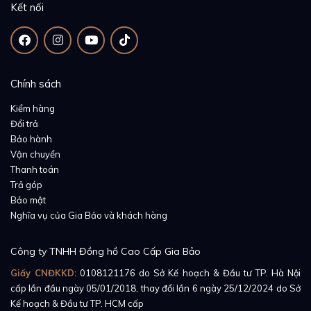
Kết nối
33 chân kính. Cỗ máy vận hành được hoàn thiện tinh
xảo về cả ngoại hình lẫn chi tiết máy, đem đến hoạt
động bền bỉ trong tần số dao động 28800vph, khả
năng chống chịu áp lực môi trường bên ngoài cao và
Chính sách
mức sai lệch thời gian mỗi ngày là không đáng kể.
Kiểm hàng
Tham khảo:
Đồng Hồ Patek Philippe Grand
Đổi trả
Complications 5271/11P-001
Bảo hành
Vận chuyển
Thanh toán
Trả góp
Bảo mật
Nghĩa vụ của Gia Bảo và khách hàng
Công ty TNHH Đồng hồ Cao Cấp Gia Bảo
Sự sang trọng, đẳng cấp mà mỗi sản phẩm của Patek
Giấy CNĐKKD:
0108121176
do Sở Kế hoạch & Đầu tư TP. Hà Nội
Philippe mang lại là điều mà tất cả chúng ta không ai
cấp lần đầu ngày 05/01/2018, thay đổi lần 6 ngày 25/12/2024 do Sở
Kế hoạch & Đầu tư TP. HCM cấp
có thể phủ nhận. Patek Philippe Grand Complications