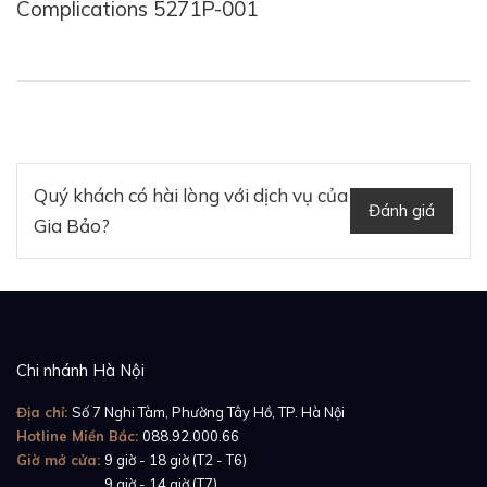
Complications 5271P-001
kiểm soát hoạt động của bộ máy vận hành ở mặt sau
chiếc đồng hồ.
Quý khách có hài lòng với dịch vụ của
Đánh giá
Gia Bảo?
Chi nhánh Hà Nội
Địa chỉ:
Số 7 Nghi Tàm, Phường Tây Hồ, TP. Hà Nội
Hotline Miền Bắc:
088.92.000.66
Giờ mở cửa:
9 giờ - 18 giờ (T2 - T6)
Giờ mở cửa:
9 giờ - 14 giờ (T7)