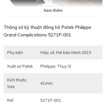
Xem thêm
Thông số kỹ thuật đồng hồ Patek Philippe
Grand Complications 5271P-001
Phụ kiện
hộp, sổ, thẻ bảo hành 2023
Xuất xứ Patek
Philippe, Thụy Sĩ
Kích thước,
41mm
Patek Philippe Grand Complications 5271P-001
với
Size
vẻ ngoài là một chiếc đồng hồ cổ điển truyền thống
với mặt số tròn 41mm từ chất liệu platinum đẳng cấp
Ref
5271P-001
cùng dây đeo tay da cá sấu nâu. Xứng đáng là một