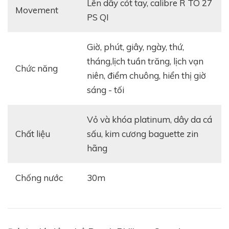
lên dây cót tay, calibre R TO 27
Movement
PS QI
giờ, phút, giây, ngày, thứ,
tháng,lịch tuần trăng, lịch vạn
Chức năng
niên, điểm chuông, hiển thị giờ
sáng - tối
vỏ và khóa platinum, dây da cá
Chất liệu
sấu, kim cương baguette zin
hãng
Chống nước
30m