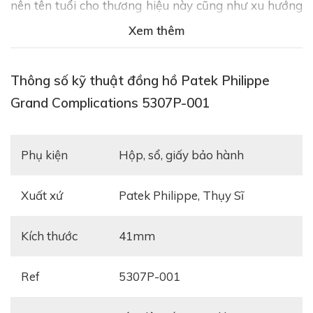
nên tên tuổi cho thương hiệu này cũng như xu hướng
mới cho cả thế giới. Hôm nay, Gia Bảo Luxury xin
Xem thêm
được giới thiệu với quý khách hàng về một trong
những chiếc đồng hồ đình đám như vậy, Patek
Thông số kỹ thuật đồng hồ Patek Philippe
Philippe Grand Complications 5307P-001.
Grand Complications 5307P-001
Phụ kiện
hộp, sổ, giấy bảo hành
Xuất xứ
Patek Philippe, Thụy Sĩ
Kích thước
41mm
Ref
5307P-001