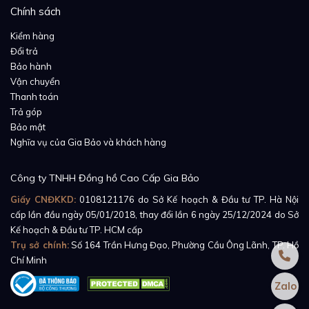
nhàng nhưng rất sự khác biệt lớn cho Nautilus.
Chính sách
Tại sao các thương hiệu đồng hồ cao cấp đồng loạt
Kiểm hàng
Đổi trả
nâng thời hạn bảo hành?
Bảo hành
Vận chuyển
Thanh toán
Trả góp
Bảo mật
Nghĩa vụ của Gia Bảo và khách hàng
Công ty TNHH Đồng hồ Cao Cấp Gia Bảo
Giấy CNĐKKD:
0108121176
do Sở Kế hoạch & Đầu tư TP. Hà Nội
cấp lần đầu ngày 05/01/2018, thay đổi lần 6 ngày 25/12/2024 do Sở
Kế hoạch & Đầu tư TP. HCM cấp
Trụ sở chính:
Số 164 Trần Hưng Đạo, Phường Cầu Ông Lãnh, TP. Hồ
Chí Minh
Zalo