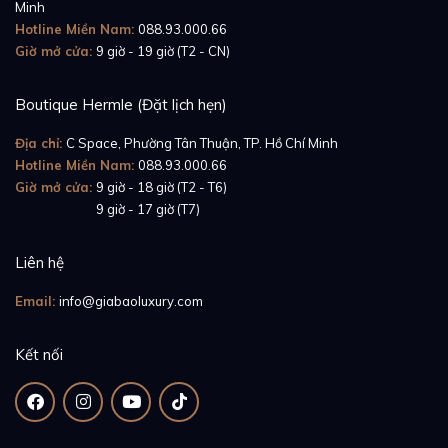
Minh
Hotline Miền Nam:
088.93.000.66
Giờ mở cửa:
9 giờ - 19 giờ (T2 - CN)
Boutique Hermle (Đặt lịch hẹn)
Địa chỉ:
C Space, Phường Tân Thuận, TP. Hồ Chí Minh
Hotline Miền Nam:
088.93.000.66
Giờ mở cửa:
9 giờ - 18 giờ (T2 - T6)
Giờ mở cửa:
9 giờ - 17 giờ (T7)
Có vẻ ngoài mạnh mẽ nhưng thanh lịch, Patek
Philippe Nautilus 5712/1A-001 rõ ràng nổi bật hơn so
Liên hệ
với những chiếc đồng hồ sang trọng khác. Vẫn giữ
Email:
info@giabaoluxury.com
nguyên thiết kế huyền thoại được sáng tạo bởi nghệ
nhân Gerald Genta, bộ vỏ đồng hồ được chế tác từ
Kết nối
thép không gỉ cao cấp được hoàn thiện tỉ mỉ. Vành
bezel đồng hồ được bo góc để tạo ra dáng vòng cung
hoàn hảo gần giống hình tròn, một chi tiết rất nhẹ