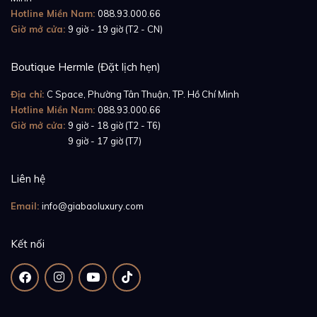
Hotline Miền Nam:
088.93.000.66
Giờ mở cửa:
9 giờ - 19 giờ (T2 - CN)
Boutique Hermle (Đặt lịch hẹn)
Địa chỉ:
C Space, Phường Tân Thuận, TP. Hồ Chí Minh
Để kết hợp một cách hài hòa nhất với bộ vỏ đồng hồ
Hotline Miền Nam:
088.93.000.66
Giờ mở cửa:
9 giờ - 18 giờ (T2 - T6)
và vành bezel, nhà Piaget cũng đã quyết định sử dụng
Giờ mở cửa:
9 giờ - 17 giờ (T7)
mẫu dây đeo màu đen bằng da cá sấu. Màu đen của
phiên bản dây đeo này, bằng một cách rất riêng, đã
Liên hệ
tạo nên điểm nhấn đầy sáng tạo cho chiếc đồng hồ
Email:
info@giabaoluxury.com
bằng cách hình thành nên 2 mảng màu trắng – đen lạ
mắt. Mặt khác, chất liệu da cá sấu của dây đeo cũng
Kết nối
được người dùng đánh giá là tương đối nhẹ nhàng,
thoải mái mang lại những trải nghiệm vô cùng độc
đáo khi đeo.