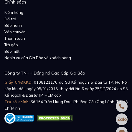
Hiện lên vô cùng sống động và hài hòa bên dưới lớp
Chính sách
kính sapphire là phần mặt số đồng hồ màu trắng vô
Kiểm hàng
cùng trang nhã được hoàn thiện kỹ lưỡng đến phần
Đổi trả
chi tiết. Về khía cạnh thẩm mỹ, tone màu trắng chủ
Bảo hành
Vận chuyển
đạo của mặt số chính là phần nền hoàn hảo nhất
Thanh toán
giúp bộ kim đồng hồ và cọc số trở nên nổi bật hơn
Trả góp
bao giờ hết bên cạnh khả năng báo giờ, phút vô cùng
Bảo mật
chính xác.
Nghĩa vụ của Gia Bảo và khách hàng
Cuối cùng, để đảm bảo sản phẩm của mình luôn hoạt
Công ty TNHH Đồng hồ Cao Cấp Gia Bảo
động ổn định và hiệu quả nhất, những người thợ đồng
Giấy CNĐKKD:
0108121176
do Sở Kế hoạch & Đầu tư TP. Hà Nội
hồ nhà Piaget cũng không quên tặng cho chiếc đồng
cấp lần đầu ngày 05/01/2018, thay đổi lần 6 ngày 25/12/2024 do Sở
Kế hoạch & Đầu tư TP. HCM cấp
hồ này một bộ máy cơ vô cùng mạnh mẽ.
Piaget
Trụ sở chính:
Số 164 Trần Hưng Đạo, Phường Cầu Ông Lãnh, TP. Hồ
Altiplano G0A29165
sử dụng bộ máy lên cót tay
Chí Minh
Piaget 430P gồm 131 bộ phận, 18 chân kính cho tần
Zalo
số dao động 21,600vph và mức dự trữ năng lượng lên
đến 43 giờ.