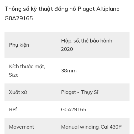
Thông số kỹ thuật đồng hồ Piaget Altiplano
G0A29165
hộp, sổ, thẻ bảo hành
Phụ kiện
2020
Kích thước mặt,
Tham khảo:
Review đồng hồ Piaget Emperador
38mm
Size
Coussin Perpetual Calendar
Xuất xứ
Piaget - Thụy Sĩ
Ref
G0A29165
Movement
manual winding, Cal 430P