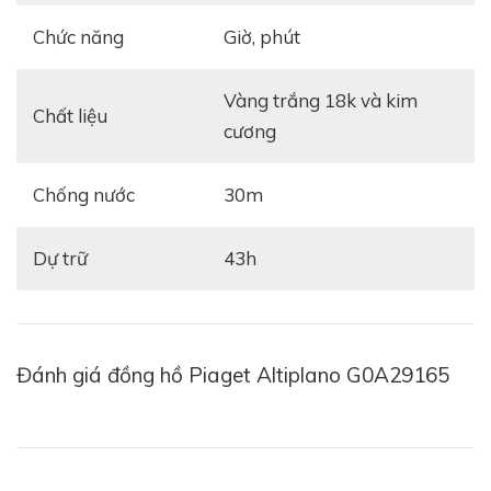
Chức năng
giờ, phút
vàng trắng 18k và kim
Chất liệu
cương
Khi nhìn vào thiết kế tổng thể của
Piaget Altiplano
G0A29165
, bạn sẽ ngay lập tức bị ấn tượng bởi dáng
Chống nước
30m
vỏ tròn đều đặn và mềm mại – dáng vỏ đặc trưng của
những mẫu đồng hồ mang phong cách cổ điển tinh tế.
Dự trữ
43h
Bên cạnh đó, việc sử dụng chất liệu
vàng trắng 18K
khi chế tác bộ vỏ cũng tỏ ra vô cùng hiệu quả khi
chính chất liệu này đã trở thành điểm nhấn tạo nên vẻ
ngoài rất sang trọng và đặc biệt xa xỉ cho chiếc đồng
Đánh giá đồng hồ Piaget Altiplano G0A29165
hồ.
Nổi bật trên bộ vỏ đồng hồ là phần vành bezel cũng
được chế tác vô cùng tỉ mỉ, công phu từ chất liệu vàng