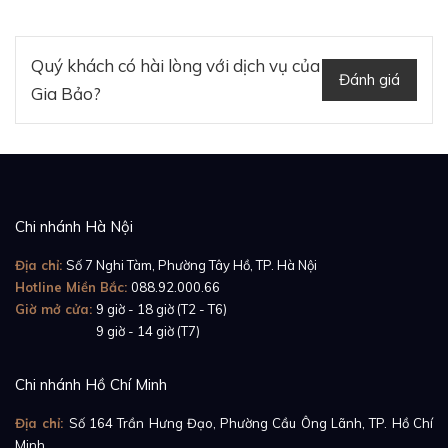
trắng 18K. Tuy vậy, những người thợ đồng hồ nhà
Piaget đã khéo léo nạm lên vành bezel 78 viên kim
Quý khách có hài lòng với dịch vụ của
cương đều đặn để tôn lên sự kết hợp hài hòa giữa
Đánh giá
Gia Bảo?
vàng trắng và kim cương – yếu tố chính mang lại vẻ
đẹp sắc sảo và hiện đại cho sản phẩm.
Chi nhánh Hà Nội
Địa chỉ:
Số 7 Nghi Tàm, Phường Tây Hồ, TP. Hà Nội
Hotline Miền Bắc:
088.92.000.66
Giờ mở cửa:
9 giờ - 18 giờ (T2 - T6)
Giờ mở cửa:
9 giờ - 14 giờ (T7)
Chi nhánh Hồ Chí Minh
Địa chỉ:
Số 164 Trần Hưng Đạo, Phường Cầu Ông Lãnh, TP. Hồ Chí
Minh