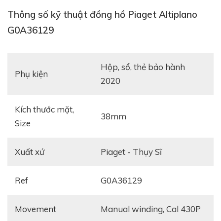
Thông số kỹ thuật đồng hồ Piaget Altiplano
G0A36129
Tham khảo:
Review đồng hồ Piaget Altiplano
Ultra-thin Handwound G0A39111
hộp, sổ, thẻ bảo hành
Phụ kiện
2020
Kích thước mặt,
38mm
Size
Xuất xứ
Piaget - Thụy Sĩ
Ref
G0A36129
Movement
manual winding, Cal 430P
Gây ấn tượng mạnh cho khách hàng từ cái nhìn đầu