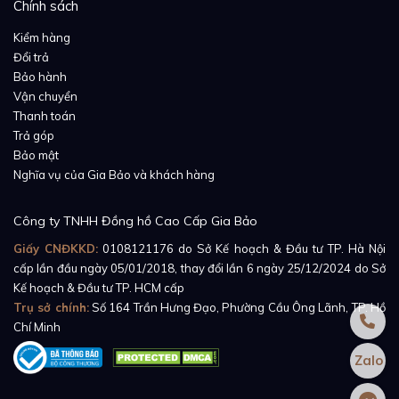
Chính sách
tay, nhẹ nhàng, không quá cứng cáp như dây kim loại,
cũng không quá mềm như dây cao su. Đặc biệt hơn,
Kiểm hàng
Đổi trả
màu đen của phiên bản dây đeo cũng chính là yếu tố
Bảo hành
tạo nên sự tương phản kết cấu của sản phẩm – một
Vận chuyển
vẻ đẹp mê hoặc trên cả hoàn mỹ.
Thanh toán
Trả góp
Bảo mật
Nghĩa vụ của Gia Bảo và khách hàng
Công ty TNHH Đồng hồ Cao Cấp Gia Bảo
Giấy CNĐKKD:
0108121176
do Sở Kế hoạch & Đầu tư TP. Hà Nội
cấp lần đầu ngày 05/01/2018, thay đổi lần 6 ngày 25/12/2024 do Sở
Kế hoạch & Đầu tư TP. HCM cấp
Trụ sở chính:
Số 164 Trần Hưng Đạo, Phường Cầu Ông Lãnh, TP. Hồ
Chí Minh
Zalo