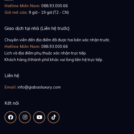
cũng không kém phần điềm đạm.
Hotline Miền Nam:
088.93.000.66
Giờ mở cửa:
9 giờ - 19 giờ (T2 - CN)
Giao dịch tại nhà (Liên hệ trước)
Chuyên viên đến địa điểm đã được hai bên xác nhận trước.
Hotline Miền Nam:
088.93.000.66
Lịch và địa điểm phụ thuộc xác nhận trực tiếp.
Khách hàng ở thành phố khác vui lòng liên hệ trực tiếp.
Liên hệ
Email:
info@giabaoluxury.com
Kết nối
Hoàn thiện diện mạo bên ngoài của
Piaget Altiplano
G0A36129
chính là phần dây đeo màu đen được làm
từ da cá sấu cao cấp. Mẫu dây đeo này, theo đánh giá
của khách hàng, mang lại cho họ cảm giác rất vừa