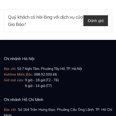
Quý khách có hài lòng với dịch vụ của
Đánh giá
Gia Bảo?
Chi nhánh Hà Nội
Địa chỉ:
Số 7 Nghi Tàm, Phường Tây Hồ, TP. Hà Nội
Hotline Miền Bắc:
088.92.000.66
Giờ mở cửa:
9 giờ - 18 giờ (T2 - T6)
Giờ mở cửa:
9 giờ - 14 giờ (T7)
Chưa dừng lại ở đó, cũng với chất liệu vàng trắng 18K,
những người thợ đồng hồ nhà Piaget đã hoàn thiện
Chi nhánh Hồ Chí Minh
phần vành bezel cực kỳ tinh xảo với 78 viên kim
Địa chỉ:
Số 164 Trần Hưng Đạo, Phường Cầu Ông Lãnh, TP. Hồ Chí
cương (~0.7ct) tạo nên một vẻ đẹp lộng lẫy nhưng
Minh