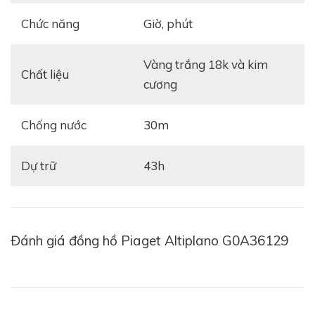
tiên,
Piaget Altiplano G0A36129
phô ra bộ vỏ đậm
Chức năng
giờ, phút
chất cổ điển với dáng tròn và những đường cong được
hoàn thiện vô cùng mềm mại, sắc sảo. Tận dụng triệt
vàng trắng 18k và kim
Chất liệu
để chất liệu
vàng trắng 18K
cao cấp, bộ vỏ đồng hồ
cương
càng lộng lẫy và tinh tế hơn với màu bạch kim đầy hài
hòa.
Chống nước
30m
Dự trữ
43h
Đánh giá đồng hồ Piaget Altiplano G0A36129