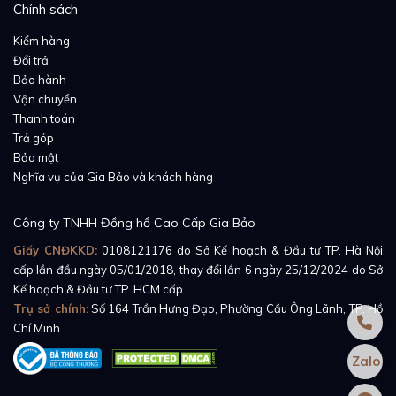
Để hoàn thiện vẻ đẹp thẩm mỹ cho sản phẩm cũng
Chính sách
như giúp người dùng cảm thấy thoải mái hơn khi đeo
Kiểm hàng
đồng hồ, những thợ đồng hồ nhà Piaget đã sử dụng
Đổi trả
mẫu dây đeo màu nâu đậm bằng da cá sấu.
Bảo hành
Vận chuyển
Thanh toán
Trả góp
Bảo mật
Nghĩa vụ của Gia Bảo và khách hàng
Công ty TNHH Đồng hồ Cao Cấp Gia Bảo
Giấy CNĐKKD:
0108121176
do Sở Kế hoạch & Đầu tư TP. Hà Nội
cấp lần đầu ngày 05/01/2018, thay đổi lần 6 ngày 25/12/2024 do Sở
Kế hoạch & Đầu tư TP. HCM cấp
Trụ sở chính:
Số 164 Trần Hưng Đạo, Phường Cầu Ông Lãnh, TP. Hồ
Chí Minh
Zalo