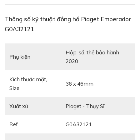
Thông số kỹ thuật đồng hồ Piaget Emperador
G0A32121
hộp, sổ, thẻ bảo hành
Phụ kiện
2020
Kích thước mặt,
36 x 46mm
Size
Xuất xứ
Piaget - Thụy Sĩ
Tham khảo:
Đồng hồ Piaget Altiplano Ultimate
Hand-Wound G0A39111
Ref
G0A32121