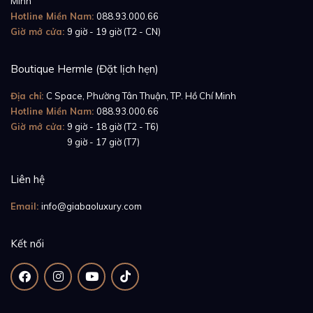
Nổi bật bên trên bộ vỏ đồng hồ là phần vành bezel
Minh
Hotline Miền Nam:
088.93.000.66
cũng được thiết kế từ
vàng hồng 18K
. Với chất liệu
Giờ mở cửa:
9 giờ - 19 giờ (T2 - CN)
này, nhà Piaget đã tạo ra một thiết kế đồng nhất và
sang trọng hiếm có mà bạn khó có thể tìm thấy ở
Boutique Hermle (Đặt lịch hẹn)
những mẫu đồng hồ nam hiện đại.
Địa chỉ:
C Space, Phường Tân Thuận, TP. Hồ Chí Minh
Hotline Miền Nam:
088.93.000.66
Giờ mở cửa:
9 giờ - 18 giờ (T2 - T6)
Giờ mở cửa:
9 giờ - 17 giờ (T7)
Liên hệ
Email:
info@giabaoluxury.com
Kết nối