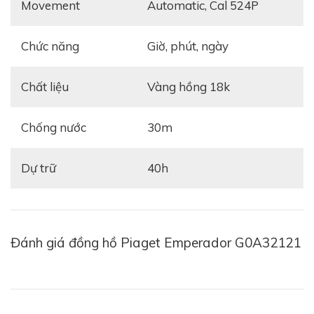
Movement
automatic, Cal 524P
Chức năng
giờ, phút, ngày
Chất liệu
vàng hồng 18k
Chống nước
30m
Dự trữ
40h
Ngay từ cái nhìn đầu tiên, thiết kế tổng thể của sản
phẩm đã truyền đạt ngay hình mẫu điển hình cho sức
mạnh mà sự cuốn hút đầy nam tính với dáng vỏ hình
chữ nhật. Những cạnh của bộ vỏ, đồng thời cũng được
Đánh giá đồng hồ Piaget Emperador G0A32121
hoàn thiện vô cùng trau chuốt với chất liệu vàng hồng
18K – tạo nên một vẻ đẹp lịch lãm và đầy sắc sảo,
khỏe khoắn