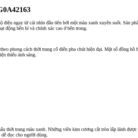
 G0A42163
ộ điệu ngay từ cái nhìn đầu tiên bởi một màu xanh xuyên suốt. Sản p
ạt động bền bỉ và chính xác cao ở bên trong.
 theo phong cách thời trang cổ điển pha chút hiện đại. Mặt số đồng hồ
ện thiếu ánh sáng.
sấu thời trang màu xanh. Những viên kim cương cắt tròn lấp lánh được
 dễ đọc cho người dùng.