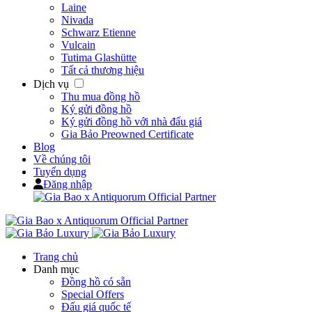
Laine
Nivada
Schwarz Etienne
Vulcain
Tutima Glashütte
Tất cả thương hiệu
Dịch vụ
Thu mua đồng hồ
Ký gửi đồng hồ
Ký gửi đồng hồ với nhà đấu giá
Gia Bảo Preowned Certificate
Blog
Về chúng tôi
Tuyển dụng
Đăng nhập
Trang chủ
Danh mục
Đồng hồ có sẵn
Special Offers
Đấu giá quốc tế