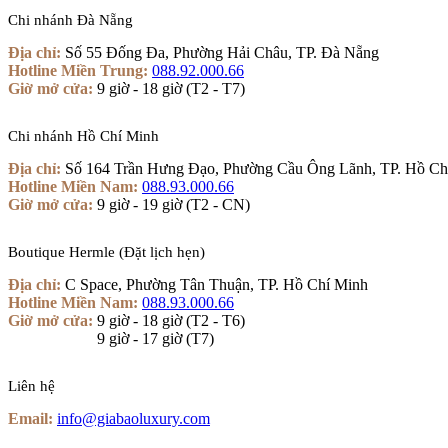
Chi nhánh Đà Nẵng
Địa chỉ:
Số 55 Đống Đa, Phường Hải Châu, TP. Đà Nẵng
Hotline Miền Trung:
088.92.000.66
Giờ mở cửa:
9 giờ - 18 giờ (T2 - T7)
Chi nhánh Hồ Chí Minh
Địa chỉ:
Số 164 Trần Hưng Đạo, Phường Cầu Ông Lãnh, TP. Hồ Ch
Hotline Miền Nam:
088.93.000.66
Giờ mở cửa:
9 giờ - 19 giờ (T2 - CN)
Boutique Hermle (Đặt lịch hẹn)
Địa chỉ:
C Space, Phường Tân Thuận, TP. Hồ Chí Minh
Hotline Miền Nam:
088.93.000.66
Giờ mở cửa:
9 giờ - 18 giờ (T2 - T6)
Giờ mở cửa:
9 giờ - 17 giờ (T7)
Liên hệ
Email:
info@giabaoluxury.com