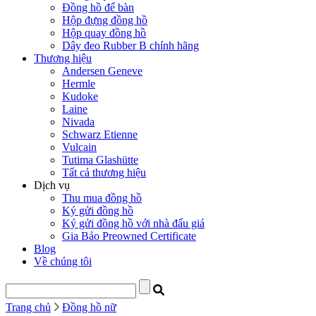
Đồng hồ để bàn
Hộp đựng đồng hồ
Hộp quay đồng hồ
Dây đeo Rubber B chính hãng
Thương hiệu
Andersen Geneve
Hermle
Kudoke
Laine
Nivada
Schwarz Etienne
Vulcain
Tutima Glashütte
Tất cả thương hiệu
Dịch vụ
Thu mua đồng hồ
Ký gửi đồng hồ
Ký gửi đồng hồ với nhà đấu giá
Gia Bảo Preowned Certificate
Blog
Về chúng tôi
Trang chủ
Đồng hồ nữ