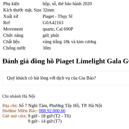
Phụ kiện
hộp, sổ, thẻ bảo hành 2020
Kích thước mặt, Size
32mm
Xuất xứ
Piaget - Thụy Sĩ
Ref
G0A42163
Movement
quartz, Cal 690P
Chức năng
giờ, phút
Chất liệu
vàng trắng 18k và kim cương
Chống nước
30m
Đánh giá đồng hồ Piaget Limelight Gala 
Quý khách có hài lòng với dịch vụ của Gia Bảo?
Chi nhánh Hà Nội
Địa chỉ:
Số 7 Nghi Tàm, Phường Tây Hồ, TP. Hà Nội
Hotline Miền Bắc:
088.92.000.66
Giờ mở cửa:
9 giờ - 18 giờ (T2 - T6)
Giờ mở cửa:
9 giờ - 14 giờ (T7)