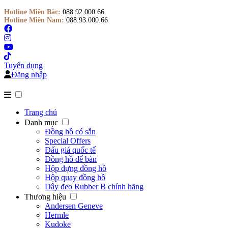
Hotline Miền Bắc:
088.92.000.66
Hotline Miền Nam:
088.93.000.66
Tuyển dụng
Đăng nhập
Trang chủ
Danh mục
Đồng hồ có sẵn
Special Offers
Đấu giá quốc tế
Đồng hồ để bàn
Hộp đựng đồng hồ
Hộp quay đồng hồ
Dây đeo Rubber B chính hãng
Thương hiệu
Andersen Geneve
Hermle
Kudoke