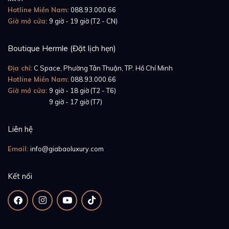
Hotline Miền Nam:
088.93.000.66
Giờ mở cửa:
9 giờ - 19 giờ (T2 - CN)
Boutique Hermle (Đặt lịch hẹn)
Địa chỉ:
C Space, Phường Tân Thuận, TP. Hồ Chí Minh
Hotline Miền Nam:
088.93.000.66
Giờ mở cửa:
9 giờ - 18 giờ (T2 - T6)
Giờ mở cửa:
9 giờ - 17 giờ (T7)
Liên hệ
Email:
info@giabaoluxury.com
Kết nối
Không chịu thua kém bộ vỏ đồng hồ là phần vành
bezel cũng được chế tạo từ chất liệu vàng hồng 18K
ôm sát vào vỏ đồng hồ - thiết kế tạo nên sự hài hòa