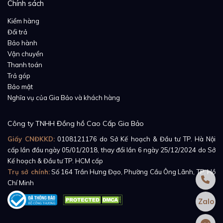
Chính sách
đồng nhất cả về màu sắc và hình dáng. Hơn thế nữa,
Kiểm hàng
trên vành bezel, những người thợ chế tác đồng hồ từ
Đổi trả
Piaget còn khéo léo đính lên 40 viên kim cương – điểm
Bảo hành
Vận chuyển
nhấn làm nên vẻ đẹp lộng lẫy xa xỉ cho chiếc đồng hồ.
Thanh toán
Trả góp
Nhằm tạo nên sự hài hòa về màu sắc cũng như khai
Bảo mật
thác triệt để những khái niệm cổ điển, nhà Piaget đã
Nghĩa vụ của Gia Bảo và khách hàng
lựa chọn phiên bản dây đeo màu nâu bằng da cá sấu.
Màu sắc của phiên bản dây đeo này không chỉ kết
Công ty TNHH Đồng hồ Cao Cấp Gia Bảo
hợp hoàn hảo với bộ vỏ đồng hồ mà còn giúp
Piaget
Giấy CNĐKKD:
0108121176
do Sở Kế hoạch & Đầu tư TP. Hà Nội
Polo G0A38159
tái hiện tốt nhất những giá trị kinh
cấp lần đầu ngày 05/01/2018, thay đổi lần 6 ngày 25/12/2024 do Sở
điển một thời của đồng hồ đeo tay. Bên cạnh đó, chất
Kế hoạch & Đầu tư TP. HCM cấp
Trụ sở chính:
Số 164 Trần Hưng Đạo, Phường Cầu Ông Lãnh, TP. Hồ
liệu da cá sấu cũng đã hoàn thành tốt vai trò của
Chí Minh
mình khi mang lại cảm giác cực kỳ thoải mái, vừa tay
Zalo
cho người đeo.