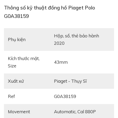
Thông số kỹ thuật đồng hồ Piaget Polo
G0A38159
hộp, sổ, thẻ bảo hành
Phụ kiện
2020
Kích thước mặt,
43mm
Size
Xuất xứ
Piaget - Thụy Sĩ
Tham khảo:
Review đồng hồ Piaget Emperador
Coussin Perpetual Calendar
Ref
G0A38159
Movement
automatic, Cal 880P