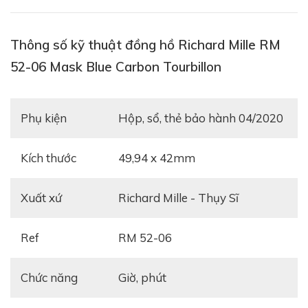
Richard Mille RM 052-06 Tourbillon Mask Blue
có
trong bài viết này.
Thông số kỹ thuật đồng hồ Richard Mille RM
52-06 Mask Blue Carbon Tourbillon
Phụ kiện
hộp, sổ, thẻ bảo hành 04/2020
Kích thước
49,94 x 42mm
Xuất xứ
Richard Mille - Thụy Sĩ
Ref
RM 52-06
Với triết lý tiên phong và hy vọng làm chủ những vật
Chức năng
Giờ, phút
liệu mới, không lạ lùng khi thấy điểm nhấn đầu tiên