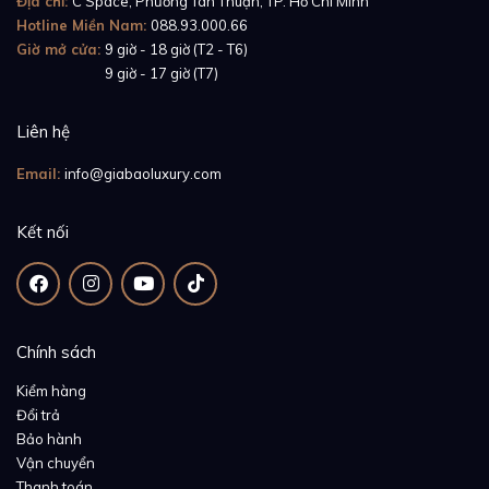
Địa chỉ:
C Space, Phường Tân Thuận, TP. Hồ Chí Minh
Hotline Miền Nam:
088.93.000.66
Giờ mở cửa:
9 giờ - 18 giờ (T2 - T6)
Giờ mở cửa:
9 giờ - 17 giờ (T7)
Liên hệ
Email:
info@giabaoluxury.com
Kết nối
Chính sách
Kiểm hàng
Đổi trả
Bảo hành
Vận chuyển
Thanh toán