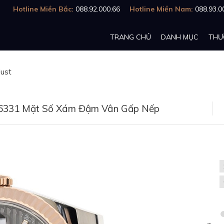
Hotline Miền Bắc:
088.92.000.66
Hotline Miền Nam:
088.93.0
TRANG CHỦ
DANH MỤC
THƯ
just
26331 Mặt Số Xám Đậm Vân Gấp Nếp