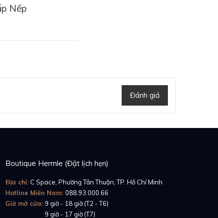
ấp Nếp
Đánh giá
Boutique Hermle (Đặt lịch hẹn)
Địa chỉ:
C Space, Phường Tân Thuận, TP. Hồ Chí Minh
Hotline Miền Nam:
088.93.000.66
Giờ mở cửa:
9 giờ - 18 giờ (T2 - T6)
Giờ mở cửa:
9 giờ - 17 giờ (T7)