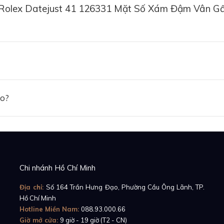
 Rolex Datejust 41 126331 Mặt Số Xám Đậm Vân G
ảo?
Chi nhánh Hồ Chí Minh
Địa chỉ:
Số 164 Trần Hưng Đạo, Phường Cầu Ông Lãnh, TP.
Hồ Chí Minh
Hotline Miền Nam:
088.93.000.66
Giờ mở cửa:
9 giờ - 19 giờ (T2 - CN)