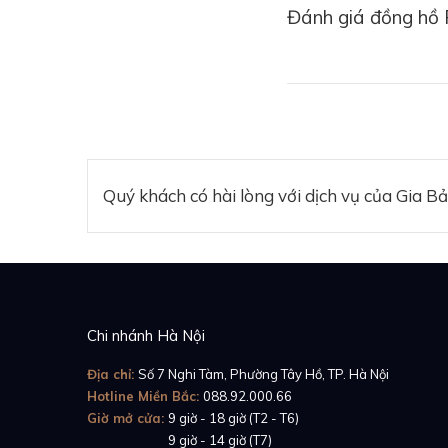
Đánh giá đồng hồ
Quý khách có hài lòng với dịch vụ của Gia B
Chi nhánh Hà Nội
Địa chỉ:
Số 7 Nghi Tàm, Phường Tây Hồ, TP. Hà Nội
Hotline Miền Bắc:
088.92.000.66
Giờ mở cửa:
9 giờ - 18 giờ (T2 - T6)
Giờ mở cửa:
9 giờ - 14 giờ (T7)