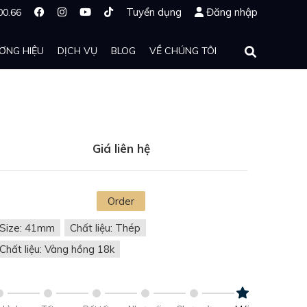
Tuyển dụng
Đăng nhập
00.66
ƠNG HIỆU
DỊCH VỤ
BLOG
VỀ CHÚNG TÔI
Giá liên hệ
Order
Size: 41mm
Chất liệu: Thép
Chất liệu: Vàng hồng 18k