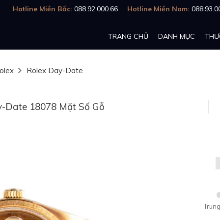
Hotline Miền Bắc:
088.92.000.66
Hotline Miền Nam:
088.93.0
TRANG CHỦ
DANH MỤC
THƯ
olex
Rolex Day-Date
y-Date 18078 Mặt Số Gỗ
Trung