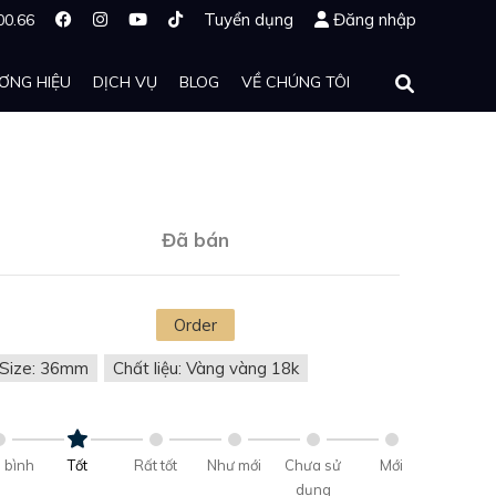
Tuyển dụng
Đăng nhập
00.66
ƠNG HIỆU
DỊCH VỤ
BLOG
VỀ CHÚNG TÔI
Đã bán
Order
Size: 36mm
Chất liệu: Vàng vàng 18k
 bình
Tốt
Rất tốt
Như mới
Chưa sử
Mới
dụng