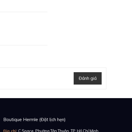
Đánh giá
Boutique Hermle (Đặt lịch hẹn)
Địa chỉ:
C Space, Phường Tân Thuận, TP. Hồ Chí Minh