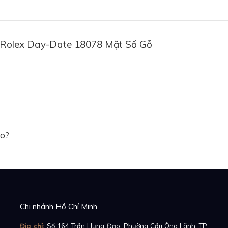
 Rolex Day-Date 18078 Mặt Số Gỗ
ảo?
Chi nhánh Hồ Chí Minh
Địa chỉ:
Số 164 Trần Hưng Đạo, Phường Cầu Ông Lãnh, TP.