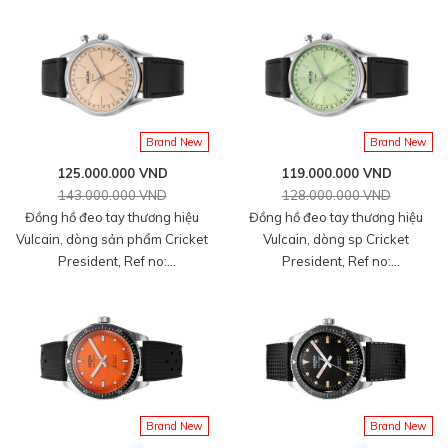
Brand New
Brand New
125.000.000 VND
119.000.000 VND
143.000.000 VND
128.000.000 VND
Đồng hồ đeo tay thương hiệu
Đồng hồ đeo tay thương hiệu
Vulcain, dòng sản phẩm Cricket
Vulcain, dòng sp Cricket
President, Ref no:
President, Ref no:
100273A80.BAC201, mặt số
100172A90.BAC301, mặt số
màu cá hồi size 39mm, máy lên
màu xanh lá Pistachio size
cót tay, vỏ đồng hồ thép không
36mm, máy lên cót tay, vỏ thép
gỉ 316L, dây da bê màu đen,
không gỉ 316L, dây da bê màu
mới 100%
đen, mới 100%
Brand New
Brand New